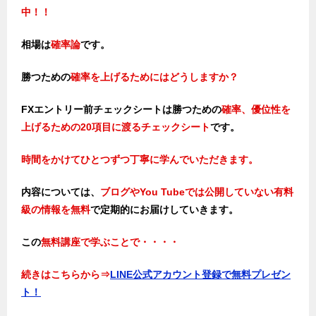
中！！
相場は
確率論
です。
勝つための
確率を上げるためにはどうしますか？
FXエントリー前チェックシートは勝つため
の
確率、優位性を
上げるための20項目に渡るチェックシート
です。
時間をかけてひとつずつ丁寧に学んでいただきます。
内容については、
ブログやYou Tubeでは公開していない有料
級の情報を無料
で定期的にお届けしていきます。
この
無料講座で学ぶことで・・・・
続きはこちらから
⇒
LINE公式アカウント登録で無料プレゼン
ト！