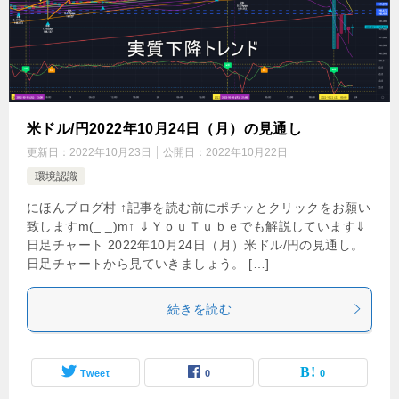
米ドル/円2022年10月24日（月）の見通し
更新日：
2022年10月23日
公開日：
2022年10月22日
環境認識
にほんブログ村 ↑記事を読む前にポチッとクリックをお願い
致しますm(_ _)m↑ ⇓ＹｏｕＴｕｂｅでも解説しています⇓
日足チャート 2022年10月24日（月）米ドル/円の見通し。
日足チャートから見ていきましょう。 […]
続きを読む
Tweet
0
0