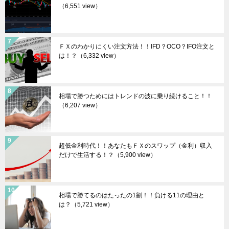
（6,551 view）
ＦＸのわかりにくい注文方法！！IFD？OCO？IFO注文と
は！？
（6,332 view）
相場で勝つためにはトレンドの波に乗り続けること！！
（6,207 view）
超低金利時代！！あなたもＦＸのスワップ（金利）収入
だけで生活する！？
（5,900 view）
相場で勝てるのはたったの1割！！負ける11の理由と
は？
（5,721 view）