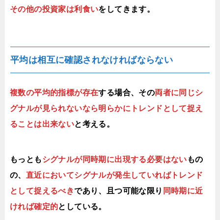
その他の投資家は利食い
をしてきます。
平均は相互に確認されなければならない
複数の平均的指標が存在
する場合、その
両者に同じシ
グナルが見られないなら明らかにトレンドとして捉え
ることは出来ない
と考える。
もっとも
シグナルが同時期に出現する必要はない
もの
の、
直近においてシグナルが発生していればトレンド
として捉えるべき
であり、且つ可能な限り
同時期に近
ければ確定的
としている。