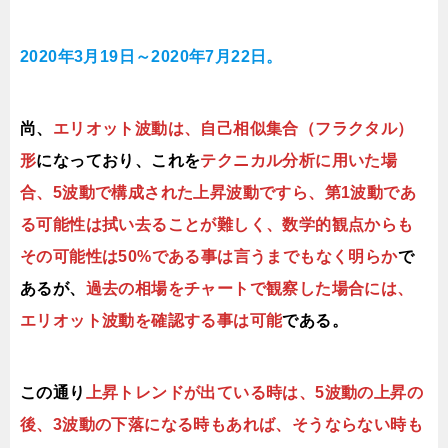
2020年3月19日～2020年7月22日。
尚、
エリオット波動は、自己相似集合（フラクタル）
形
になっており、これを
テクニカル分析に用いた場
合、5波動で構成された上昇波動ですら、第1波動であ
る可能性は拭い去ることが難しく、数学的観点からも
その可能性は50%である事は言うまでもなく明らか
で
あるが、
過去の相場をチャートで観察した場合には、
エリオット波動を確認する事は可能
である。
この通り
上昇トレンドが出ている時は、5波動の上昇の
後、3波動の下落になる時もあれば、そうならない時も