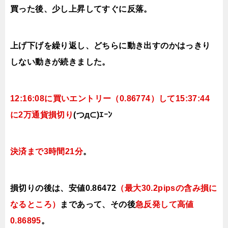
買った後、少し
上昇してすぐに反落。
上げ下げを繰り返し、どちらに動き出すのかはっきり
しない動きが続きました。
12:16
:08
に買いエントリー（0.86774）して15:37:44
に2万通貨損切り
(つд⊂)ｴｰﾝ
決済まで3時間21分
。
損切りの
後は、安値0.86472
（最大30.2
pipsの含み損
に
なるところ）
まであって、その後
急反発して高値
0.86895
。