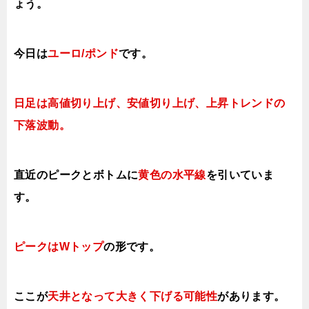
ょう
。
今日は
ユーロ
/ポンド
です。
日足は高値切り上げ、安値切り上げ、上昇トレンドの
下落波動。
直近のピークとボトムに
黄色
の水平線
を引いていま
す。
ピークはWトップ
の
形です。
ここが
天井となって大きく下げる可能性
があります。