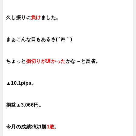
久し振りに
負け
ました。
まぁこんな日もあるさ( ´艸｀)
ちょっと
損切りが遅かった
かな～と反省。
▲10.1pips。
損益▲3,066円。
今月の成績2戦1勝
1敗
。