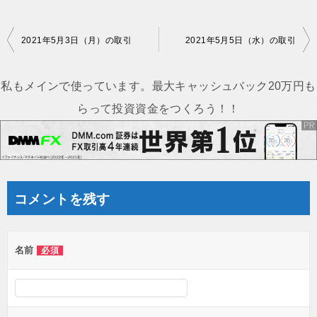
投
2021年5月3日（月）の取引
2021年5月5日（水）の取引
稿
ナ
私もメインで使っています。最大キャッシュバック20万円も
ビ
らって投資資金をつくろう！！
ゲ
ー
シ
ョ
コメントを残す
ン
名前
必須