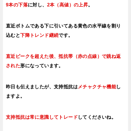
9本の下落
に対し、
2本（高値）
の上昇
。
直近ボトムである下に引いてある黄色の水平線を割り
込むと
下降トレンド継続
です。
直近ピークを超えた後、抵抗帯（赤の点線）で跳ね返
された
形になっています。
昨日も伝えましたが、支持抵抗は
メチャクチャ機能
し
ますよ。
支持抵抗は常に意識してトレード
してくださいね。