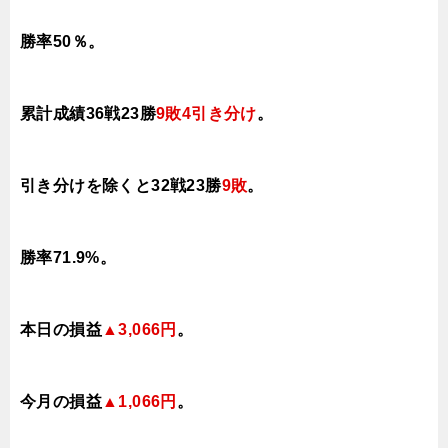
勝率50％。
累計成績36戦23勝
9
敗4引き分け
。
引き分けを除くと32
戦23勝
9敗
。
勝率71.9
%。
本日の損益
▲3,066円
。
今月の損益
▲1,066円
。