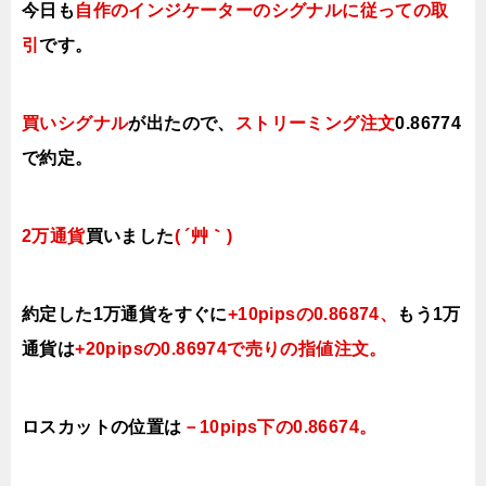
今日も
自作のインジケーターのシグナルに従っての
取
引
で
す。
買いシグナル
が出たので、
ストリーミング注文
0.86774
で約定
。
2万通貨
買いました
( ´艸｀)
約定した1万通貨をすぐに
+10pipsの0.86874、
もう1万
通貨は
+20pipsの0.86974で売りの指値注文
。
ロスカットの位置は
－10pips下の0.86674。