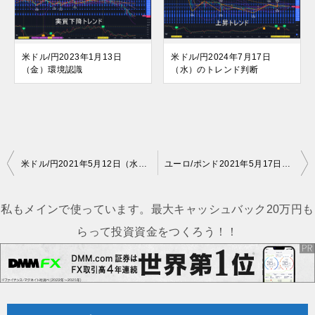
米ドル/円2023年1月13日
米ドル/円2024年7月17日
（金）環境認識
（水）のトレンド判断
投
米ドル/円2021年5月12日（水）環境認識
ユーロ/ポンド2021年5月17日（月）の見通し
稿
ナ
私もメインで使っています。最大キャッシュバック20万円も
ビ
らって投資資金をつくろう！！
ゲ
ー
シ