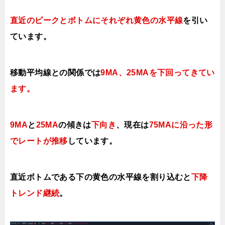
直近のピークとボトムにそれぞれ黄色の水平線
を引い
ています。
移動平均線との関係では
9MA、25MAを下回ってきてい
ます。
9MA
と
25MA
の傾きは
下向き
、現在は
75MAに沿った形
でレートが推移
しています。
直近ボトムである下の黄色の水平線を割り込むと
下降
トレンド継続
。