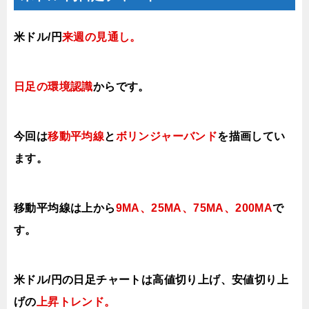
米ドル/円
来週
の見通し。
日足の環境認識
からで
す。
今回は
移動平均線
と
ボリンジャーバンド
を描画してい
ます。
移動平均線は上から
9MA、25MA、75MA、200MA
で
す。
米ドル/円の日足チャートは高値切り上げ、安値切り上
げの
上昇トレンド。