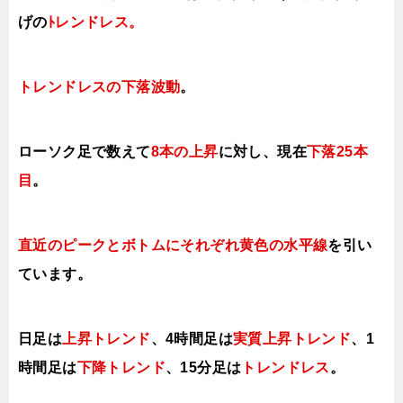
げの
ﾄレンドレス。
トレンドレスの下落波動
。
ローソク足で数えて
8本の上昇
に対し、
現在
下落25
本
目
。
直近のピークとボトムにそれぞれ黄色の水平線
を引い
ています。
日足は
上昇トレンド
、
4時間足は
実質上昇トレンド
、
1
時間足は
下降
トレンド
、
15分足は
トレンドレス
。