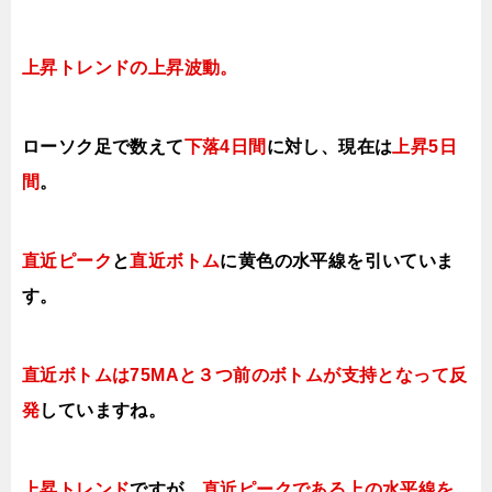
上昇トレンドの上昇波動。
ローソク足で数えて
下落4
日間
に対し、現在は
上昇5日
間
。
直近ピーク
と
直近ボトム
に黄色の水平線を引いていま
す。
直近ボトムは75MAと３つ前のボトムが支持となって反
発
していますね。
上昇トレンド
ですが、
直近ピークである上の水平線を