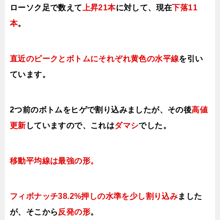
ローソク足で数えて
上昇21本
に対して、現在
下落11
本
。
直近のピークとボトムにそれぞれ黄色の水平線
を引い
ています。
2つ前のボトムをヒゲで割り込みましたが
、その後
高値
更新
していますので、これは
ダマシ
でした
。
移動平均線は最強の形。
フィボナッチ38.2%押しの水準を少し割り込み
ました
が、そこから
反発の形
。