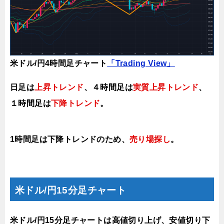
米ドル/円4時間足チャート
「Trading View」
日足は
上昇トレンド
、４時間足は
実質上昇トレンド
、
１時間足は
下降
トレンド
。
1時間足は下降トレンドのため、
売り場
探し
。
米ドル/円15分足チャート
米ドル/円15分足チャートは高値切り上げ、安値切り下