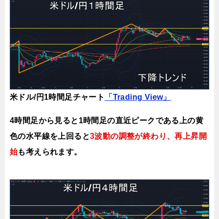
米ドル/円1時間足チャート
「Trading View」
4時間足から見ると1時間足の直近ピークである上の黄
色の水平線を上回ると
3波動の調整が終わり、再上昇開
始
も考えられます。