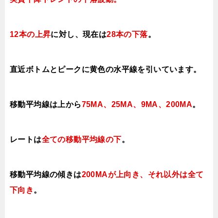
12本の上昇
に対し、現在は
28本の下落
。
直近ボトムとピークに黄色の水平線を引いています。
移動平均線は上から
75MA、
25MA、9MA、200MA
。
レートは
全ての移動平均線の下
。
移動平均線の傾きは
200MAが上向き、それ以外は全て
下向き
。