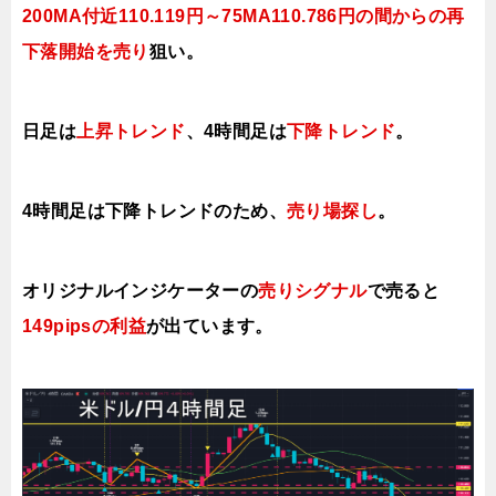
200MA付近110.119円～75MA110.786円の間からの再
下落開始を売り
狙い。
日足は
上昇トレンド
、4時間足は
下降トレンド
。
4時間足は下降トレンドのため、
売り場
探し
。
オリジナルインジケーターの
売りシグナル
で売ると
149pipsの利益
が出ています
。