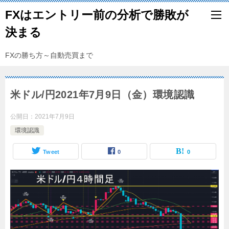
FXはエントリー前の分析で勝敗が
決まる
FXの勝ち方～自動売買まで
米ドル/円2021年7月9日（金）環境認識
公開日：
2021年7月9日
環境認識
Tweet
0
0