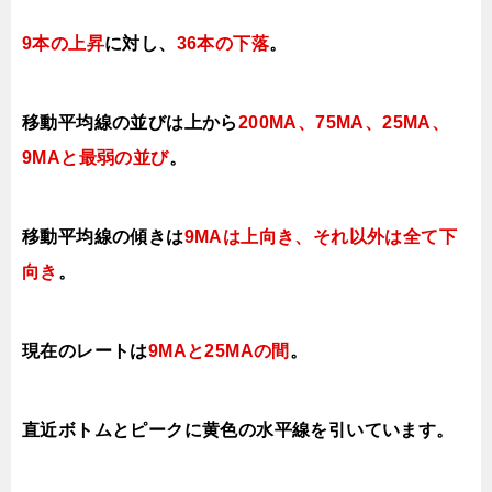
9本の上昇
に対し、
36本の下落
。
移動平均線の並びは上から
200MA、
75MA、25MA、
9MAと最弱の並び
。
移動平均線の傾きは
9MAは上向き、それ以外は全て下
向き
。
現在のレートは
9MAと25MAの間
。
直近ボトムとピークに黄色の水平線を引いています。