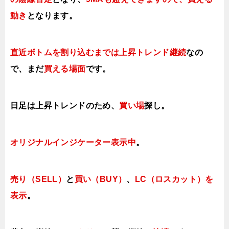
動き
となります。
直近ボトムを割り込むまでは上昇トレンド継続
なの
で、まだ
買える場面
です
。
日足は上昇トレンドのため、
買い場
探し。
オリジナルインジケーター表示中
。
売り（SELL）
と
買い（BUY）
、
LC（ロスカット）を
表示
。