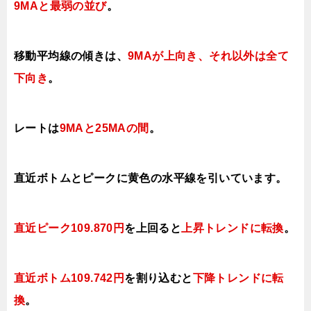
9MAと最弱の並び
。
移動平均線の傾きは、
9MA
が上
向き、それ以外は全て
下
向き
。
レートは
9MAと25MAの間
。
直近ボトムとピークに黄色の水平線を引いています。
直近ピーク109.870円
を上回ると
上昇トレンドに転換
。
直近ボトム109.742円
を割り込むと
下降トレンドに転
換
。