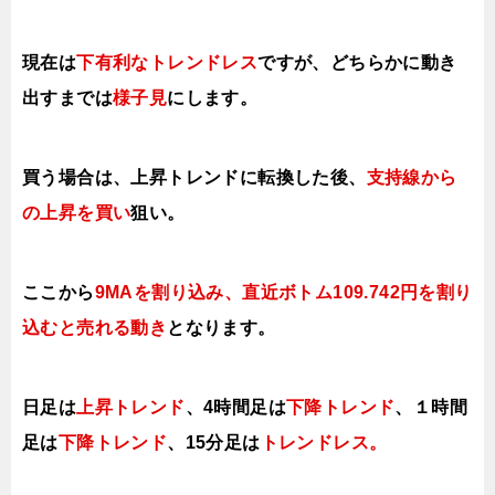
現在は
下有利なトレンドレス
ですが、
どちらかに動き
出すまでは
様子見
にします。
買う場合は、
上昇トレンドに転換した後、
支持線から
の上昇を買い
狙い。
ここから
9MAを割り込み、直近ボトム109.742円を割り
込むと売れる動き
となります。
日足は
上昇トレンド
、
4時間足は
下降トレンド
、１時間
足は
下降トレンド
、15分足は
ト
レンドレス
。