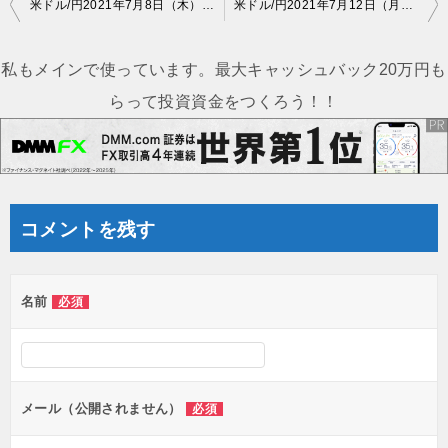
投
米ドル/円2021年7月8日（木）環境認識
米ドル/円2021年7月12日（月）の見通し
稿
ナ
私もメインで使っています。最大キャッシュバック20万円も
ビ
らって投資資金をつくろう！！
ゲ
ー
シ
ョ
コメントを残す
ン
名前
必須
メール（公開されません）
必須