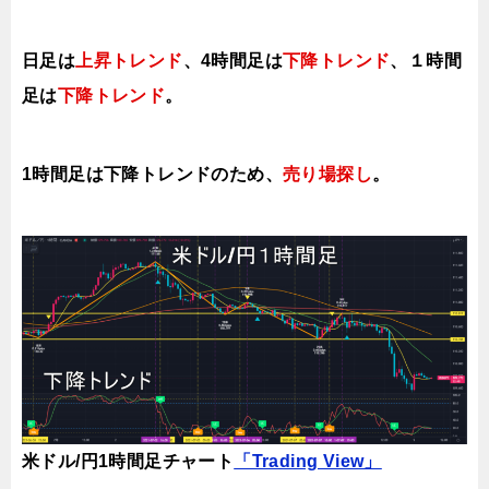
日足は
上昇トレンド
、4時間足は
下降トレンド
、１時間
足は
下降トレンド
。
1時間足は下降
トレンドのため、
売り場探し
。
米ドル/円1時間足チャート
「Trading View」