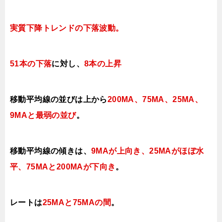
実質下降トレンドの下落
波動。
51本の下落
に対し、
8本の上昇
移動平均線の並びは上から
200MA、75MA、
25MA、
9MAと最弱の並び
。
移動平均線の傾きは、
9MA
が上向き、25MAがほぼ水
平、75MAと200MAが下
向き
。
レートは
25MAと75MAの間
。