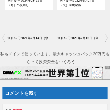
米ドル/円2024年2月12日
米ドル/円2022年5月24日
（月）の見通し
（火）環境認識
投
米ドル/円2021年7月14日（水）環境認識
米ドル/円2021年7月16日（金）環境認識
稿
ナ
私もメインで使っています。最大キャッシュバック20万円も
ビ
らって投資資金をつくろう！！
ゲ
ー
シ
ョ
コメントを残す
ン