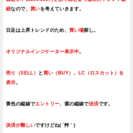
続
なの
で、
買い
を考えていきます
。
日足は上昇トレンドのため、
買い場
探し。
オリジナルインジケーター表示中
。
売り（SELL）
と
買い（BUY）
、
LC（ロスカット）を
表示
。
黄色の縦線で
エントリー
、紫の縦線で
決済
です。
決済が難しい
ですけどね( ´艸｀)