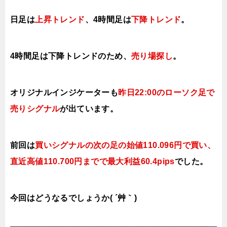
日足は
上昇トレンド
、4時間足は
下降トレンド
。
4時間足は下降トレンドのため、
売り場
探し
。
オリジナルインジケーターも
昨日22:00のローソク足で
売りシグナル
が出ています。
前回は
買いシグナルの次の足の始値110.096円で
買い、
直近高値110.700円までで最大利益60.4pips
でした
。
今回はどうなるでしょうか( ´艸｀)