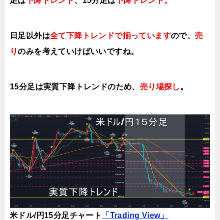
足は
下降トレンド
、15分足は
下降ト
レンド
。
日足以外は
全て下降トレンドで揃っています
ので、
売
り
のみを考えていけばいいですね。
15分足は実質下降トレンドのため、
売り場探し
。
米ドル/円15分足チャート
「Trading View」