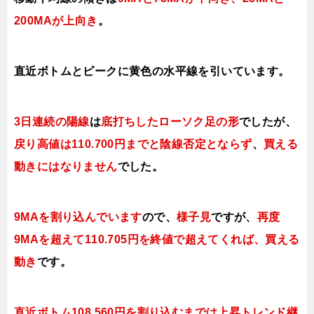
200MAが
上向き
。
直近ボトムとピークに黄色の水平線を引いています。
3日連続の陽線
は
底打ちしたローソク足の形
でしたが、
戻り高値は110.700円までと陰線否定とならず
、
買える
動きにはなりません
でした
。
9MAを割り込んでいます
ので、
様子見
ですが、
再度
9MAを超えて110.705円を終値で超えてくれば、買える
動き
です
。
直近ボトム108.560円を割り込むまでは上昇トレンド継