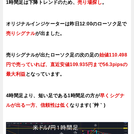
1時間足は下降
トレンドのため、
売り場探し
。
オリジナルインジケーターは昨日12:00のローソク足で
売りシ
グナル
が出ました。
売りシグナルが出たローソク足の次の足の
始値110.498
円で売っていれば、直近安値109.935円まで56.3pipsの
最大利益
となっています。
4時間足より、短い足である1時間足の方が
早くシグナ
ルが出る一方、信頼性は低く
なります( ´艸｀)