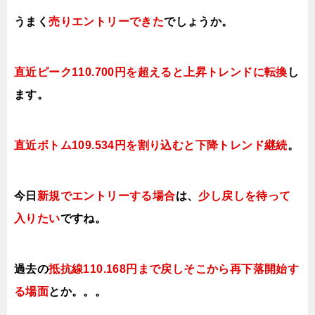
うまく
売りエントリーできた
でしょうか。
直近ピーク110.700円を超えると上昇トレンドに転換
し
ます。
直近ボトム109.534円を割り込むと下降トレンド継続
。
今日
新規でエントリーする場合
は、
少し戻しを待って
入りたい
ですね。
過去の
抵抗線110.168円まで戻しそこから再下落開始す
る場面
とか。。。