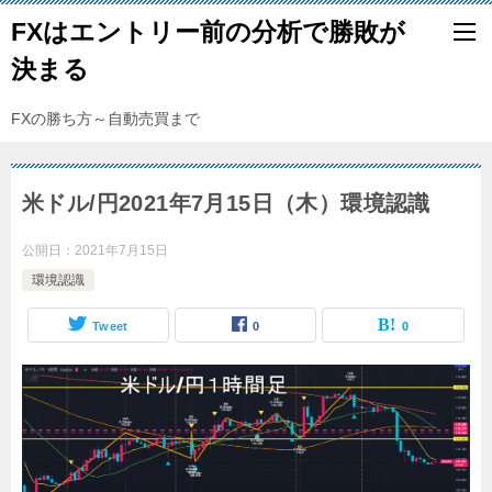
FXはエントリー前の分析で勝敗が
決まる
FXの勝ち方～自動売買まで
米ドル/円2021年7月15日（木）環境認識
公開日：
2021年7月15日
環境認識
Tweet
0
0