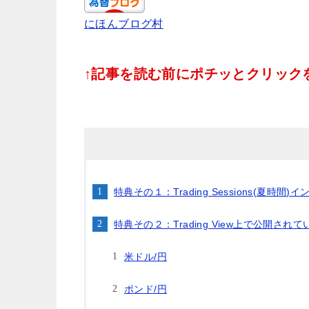
にほんブログ村
↑記事を読む前にポチッとクリックをお
特典その１：Trading Sessions(夏時
特典その２：Trading View上で公開されて
米ドル/円
ポンド/円