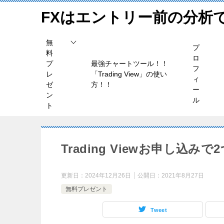
FXはエントリー前の分析
無
プ
料
ロ
プ
最強チャートツール！！
フ
レ
「Trading View」の使い
ィ
ゼ
方！！
ー
ン
ル
ト
Trading Viewお申し込
更新日：
2024年12月26日
公開日：
2021年8月27日
無料プレゼント
Tweet