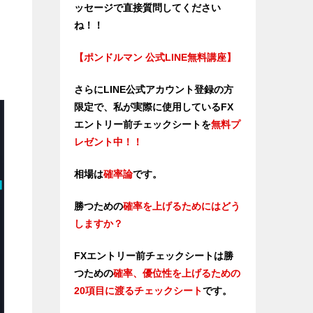
ッセージで直接質問してください
ね！！
さ
【ポンドルマン 公式LINE無料講座】
さらにLINE公式アカウント登録の方
限定で、私が実際に使用しているFX
エントリー前チェックシートを
無料プ
レゼント中！！
相場は
確率論
です。
勝つための
確率を上げるためにはどう
しますか？
FXエントリー前チェックシートは勝
つため
の
確率、優位性を上げるための
20項目に渡るチェックシート
です。