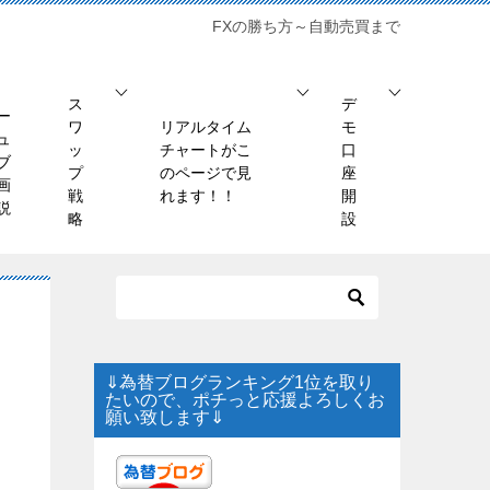
FXの勝ち方～自動売買まで
ス
デ
ー
ワ
リアルタイム
モ
ュ
ッ
チャートがこ
口
ブ
プ
のページで見
座
画
戦
れます！！
開
説
略
設
⇓為替ブログランキング1位を取り
たいので、ポチっと応援よろしくお
願い致します⇓