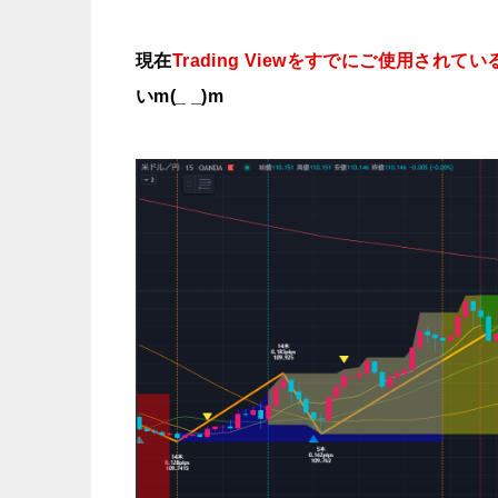
現在
Trading Viewをすでにご使用され
いm(_ _)m