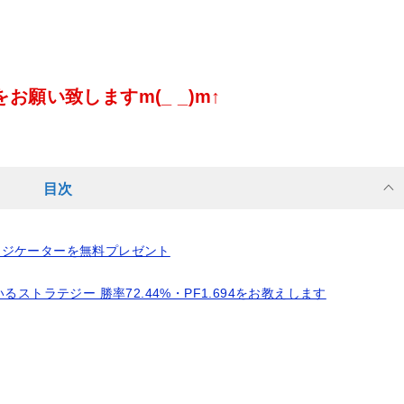
願い致しますm(_ _)m↑
目次
間)インジケーターを無料プレゼント
いるストラテジー 勝率72.44%・PF1.694をお教えします