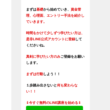
まずは
基礎
から始めていき、
資金管
理、心理面、エントリー手法を紹介し
ていきます。
時間をかけて少しずつ学びたい方は、
是非LINE公式アカウントに登録
して
くださいね。
真剣に学びたい方のみ
ご登録をお願い
します。
まずは行動
しよう！！
１歩踏み出さないと
何も変わらな
い！！
⇓今すぐ無料のLINE講座を始める⇓