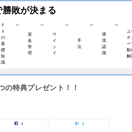
で勝敗が決まる
Ｆ
Ｘ
ユ
資
マ
環
の
チ
金
イ
手
境
基
ー
管
ン
法
認
礎
動
理
ド
識
知
解
識
みで2つの特典プレゼント！！
0
0