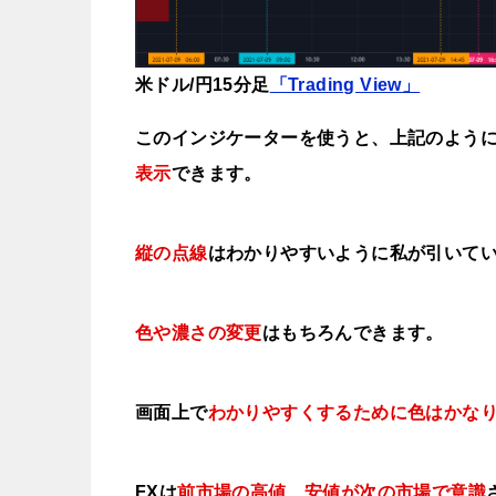
米ドル/円15分足
「Trading View」
このインジケーターを使うと、上記のよう
表示
できます。
縦の点線
はわかりやすいように私が引いて
色や濃さの変更
はもちろんできます。
画面上で
わかりやすくするために色はかな
FXは
前市場の高値、安値が次の市場で意識