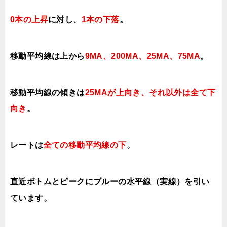
0本の上昇
に対し、
1本の下落
。
移動平均線は上から
9MA、200MA、25MA、
75MA
。
移動平均線の傾きは
25MAが上
向き、それ以外は全て下
向き
。
レートは
全ての移動平均線の下
。
直近ボトムとピークにブルーの水平線（実線）を引い
ています。