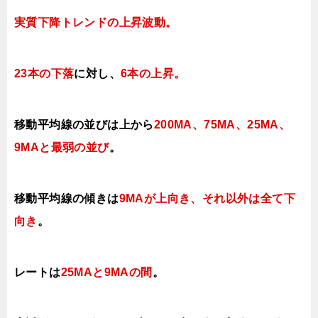
実質下降トレンドの上昇
波動。
23本の下落
に対し、
6本の上昇
。
移動平均線の並びは上から
200MA、
75MA、25MA、
9MAと最弱の並び
。
移動平均線の傾きは
9MAが上
向き、それ以外は全て下
向き
。
レートは
25MAと9MAの間
。