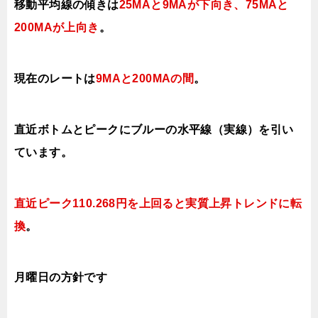
移動平均線の傾きは
25MAと
9MAが下
向き、75MAと
200MAが上向き
。
現在のレートは
9MAと200MAの間
。
直近ボトムとピークにブルーの水平線（実線）を引い
ています。
直近ピーク110.268円を上回ると実質上昇トレンドに転
換
。
月曜日
の方針です