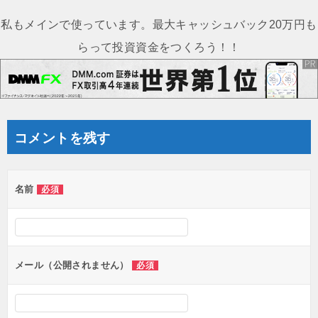
ナ
私もメインで使っています。最大キャッシュバック20万円も
ビ
らって投資資金をつくろう！！
ゲ
ー
シ
ョ
コメントを残す
ン
名前
必須
メール（公開されません）
必須