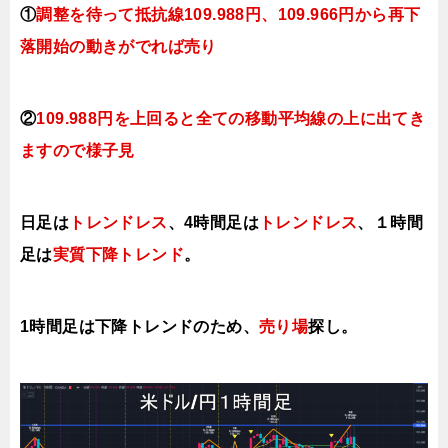
①
調整を待って抵抗線109.988円、109.966円から再下
落開始の動きがでれば売り
②
109.988円を上回ると全ての移動平均線の上に出てき
ますので様子見
日足は
トレンドレス
、4時間足は
トレンドレス
、１時間
足は
実質下降トレンド
。
1時間足は下降
トレンドのため、
売り場
探し。