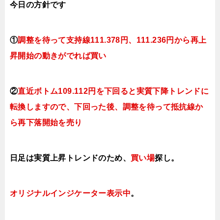
今日の方針です
①
調整を待って支持線
111.378円、111.236円
から再上
昇開始の動きがでれば買い
②
直近ボトム109.112円を下回ると実質下降トレンドに
転換しますので、下回った後、調整を待って抵抗線か
ら再下落開始を売り
日足は実質上昇トレンドのため、
買い場
探し。
オリジナルインジケーター表示中
。