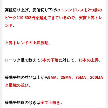
高値切り上げ、安値切り下げの
トレンドレスも2つ前の
ピーク110.802円を超えてきているので、実質上昇トレ
ンド
。
上昇トレンドの上昇波動
。
ローソク足で数えて
5本の下落
に対して、
16本の上昇
。
移動平均の並びは上から
9MA、25MA、
75MA、
200MA
と最強の並び
。
移動平均線の傾きは
全て上向き
。