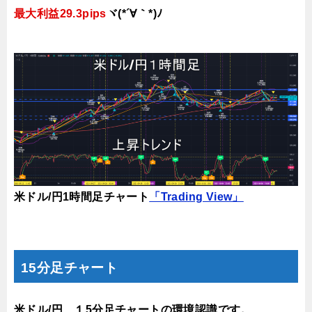
最大利益29.3pips
ヾ(*´∀｀*)ﾉ
米ドル/円1時間足チャート
「Trading View」
15分足チャート
米ドル/円、１5分足チャートの環境認識です。