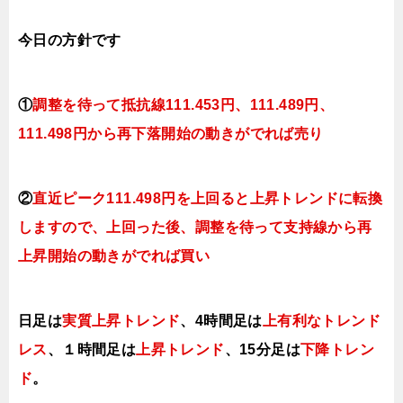
今日
の方針です
①
調整を待って抵抗線111.453円、111.489円、
111.498円から再下落開始の動きがでれば売り
②
直近ピーク111.498円を上回ると上昇トレンドに転換
しますので、上回った後、調整を待って支持線から再
上昇開始の動きがでれば買い
日足は
実質上昇トレンド
、
4時間足は
上有利な
ト
レンド
レス
、１時間足は
上昇トレンド
、15分足は
下降ト
レン
ド
。