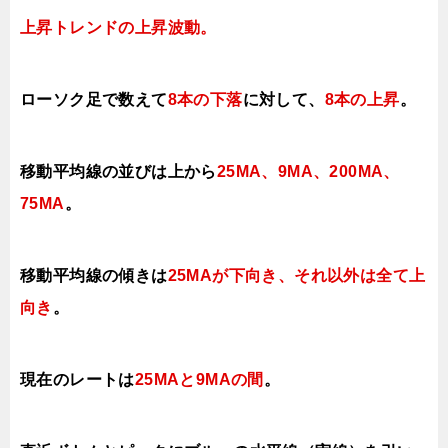
上昇トレンドの上昇
波動。
ローソク足で数えて
8本の下落
に対して、
8本の上昇
。
移動平均線の並びは上から
25MA、9MA、200MA、
75MA
。
移動平均線の傾きは
25MAが下向き、それ以外は全て上
向き
。
現在のレートは
25MAと9MAの間
。