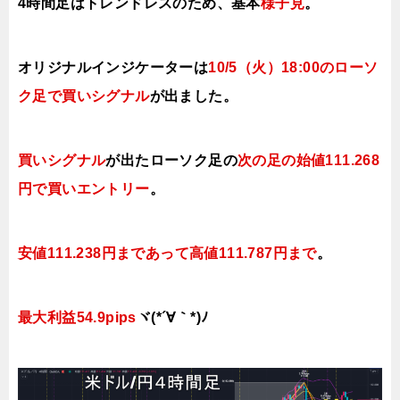
4時間足はトレンドレスのため、基本
様子見
。
オリジナルインジケーターは
10/5（火）18
:00のローソ
ク足で買い
シグナル
が出ました。
買いシグナル
が出たローソク足の
次の足の始値111.268
円で買い
エントリー
。
安値111.238円まであって高値111.787円まで
。
最大利益54.9pips
ヾ(*´∀｀*)ﾉ