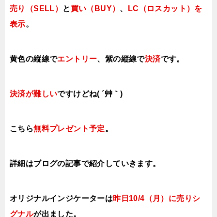
売り（SELL）
と
買い（BUY）
、
LC（ロスカット）を
表示
。
黄色の縦線で
エントリー
、紫の縦線で
決済
です。
決済が難しい
ですけどね( ´艸｀)
こちら
無料プレゼント予定
。
詳細はブログの記事で紹介していきます。
オリジナルインジケーターは
昨日10/4（月）に
売り
シ
グナル
が出ました。