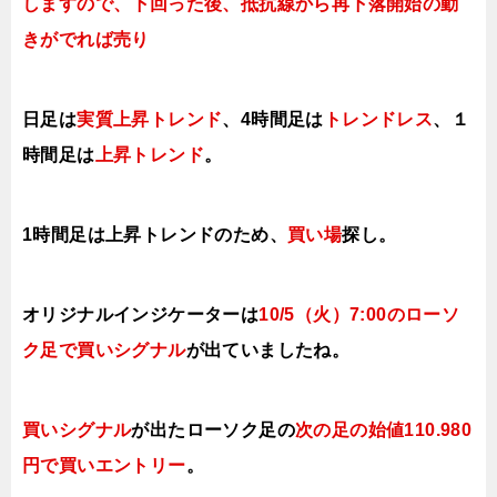
しますので、下
回った後、抵抗線から再下落開始の動
きがでれば売り
日足は
実質上昇トレンド
、4時間足は
トレンドレス
、１
時間足は
上昇トレンド
。
1時間足は上昇
トレンドのため、
買い場
探し。
オリジナルインジケーターは
10/5（火）
7
:00のローソ
ク足で買い
シグナル
が出ていましたね。
買いシグナル
が出たローソク足の
次の足の始値110.980
円で買い
エントリー
。