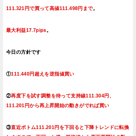
111.321円で買って高値111.498円まで
。
最大利益17.7pips
。
今日
の方針です
①
111.440円超えを逆指値買い
②
再度下を試す
調整を待って支持線111.304円、
111.201円から再上昇開始の動きがでれば買い
③
直近ボトム111.201円を下回ると下降トレンド
に転換