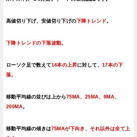
高値切り下げ
、安値切り下げの
下降トレンド
。
下降トレンドの下落
波動。
ローソク足で数えて
14本の上昇
に対して、
17本の下
落
。
移動平均線の並びは上から
75MA、25MA、9MA、
200MA
。
移動平均線の傾きは
75MAが下向き、それ以外は
全て上