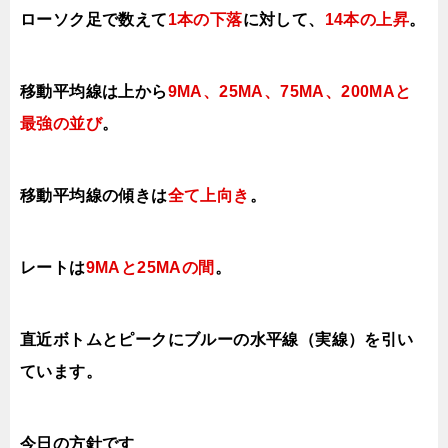
ローソク足で数えて
1本の下落
に対して
、
14本の上昇
。
移動平均線は上から
9MA、25MA、
75MA、200MAと
最強の並び
。
移動平均線の傾きは
全て
上向き
。
レートは
9MAと25MAの間
。
直近ボトムとピークにブルーの水平線（実線）を引い
ています。
今日
の方針です