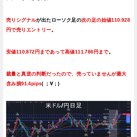
売りシグナル
が出たローソク足の
次の足の始値110.928
円で売り
エントリー
。
安値110.872円まであって高値111.786円まで
。
裁量と真逆の判断だったので、売っていませんが最大
含み損91.4pips
( ；∀；)