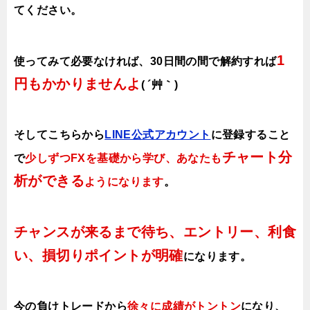
てください。
1
使ってみて必要なければ、30日間の間で解約すれば
円もかかりませんよ
( ´艸｀)
そしてこちらから
LINE公式アカウント
に登録すること
チャート分
で
少しずつFXを基礎から学び、あなたも
析ができる
ようになります
。
チャンスが来るまで待ち、エントリー、利食
い、損切りポイントが明確
になります。
今の負けトレードから
徐々に成績がトントン
になり、