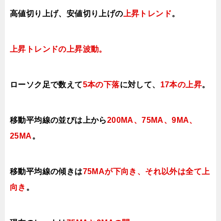
高値切り上げ
、安値切り上げの
上昇トレンド
。
上昇トレンドの上昇
波動。
ローソク足で数えて
5本の下落
に対して、
17本の上昇
。
移動平均線の並びは上から
200MA、75MA、9MA、
25MA
。
移動平均線の傾きは
75MAが
下向き、それ以外は全て上
向き
。