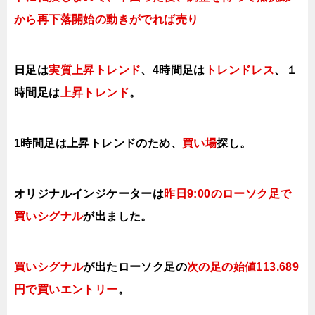
から再下落開始の動きがでれば売り
日足は
実質上昇トレンド
、4時間足は
トレンドレス
、１
時間足は
上昇トレンド
。
1時間足は上昇
トレンドのため、
買い場
探し。
オリジナルインジケーターは
昨
日9
:
00のローソク足で
買い
シグナル
が出
ました。
買いシグナル
が出たローソク足の
次の足の始値113.689
円で買い
エントリー
。