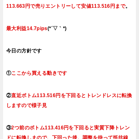
113.663円で売りエントリーして安値113.516円まで
。
最大利益14.7pips
(*´▽｀*)
今日
の方針です
①
ここから買える動きです
②
直近ボトム113.516円を下回るとトレンドレスに転換
しますので様子見
③
2つ前のボトム
113.416円を下回ると実質下降トレン
ド
に転換しまので、下回った
後、調整を待って抵抗線