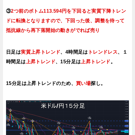
③
2つ前のボトム
113.594円を下回ると実質下降
トレン
ドに転換となりますので、下回った後、調整を待って
抵抗線から再下落開始の動きがでれば売り
日足は
実質上昇トレンド
、
4時間足は
ト
レンドレス
、１
時間足は
上昇トレンド
、15分足は
上昇ト
レンド
。
15分足は上昇トレンドのため、
買い場
探し。