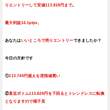
りエントリーして安値
113.818円まで
。
最大利益14.1pips。
あなたは
いいところで売りエントリー
できましたか？
今日
の方針です
①
113.740円超えを逆指値買い
②
直近ボトム
113.626円を下回ると
トレンドレスに転換
となりますので様子見