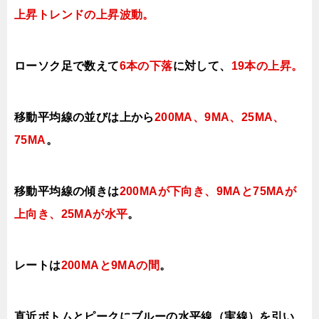
上昇トレンドの上昇
波動。
ローソク足で数えて
6本の下落
に対して、
19本の上昇
。
移動平均線の並びは上から
200MA、9MA、25MA、
75MA
。
移動平均線の傾きは
200MAが下向き、
9MAと75MAが
上向き、25MAが水平
。
レートは
200MAと9MAの間
。
直近ボトムとピークにブルーの水平線（実線）を引い