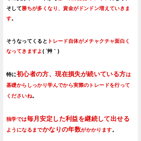
そして
勝ちが多くなり、資金がドンドン増えていきま
す
。
そうなってくると
トレード自体がメチャクチャ面白く
なってきますよ
( ´艸｀)
初心者の方、現在損失が続いている方
特に
は
基礎からしっかり学んでから実際のトレードを行って
くださいね
。
毎月安定した利益を継続して出せる
独学では
かなりの年数
ようになるまで
がかかります
。