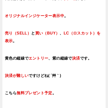
オリジナルインジケーター表示中
。
売り（SELL）
と
買い（BUY）
、
LC（ロスカット）を
表示
。
黄色の縦線で
エントリー
、紫の縦線で
決済
です。
決済が難しい
ですけどね( ´艸｀)
こちら
無料プレゼント予定
。