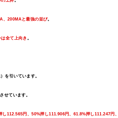
本の上昇
。
MA、
200MAと最強の並び
。
外は
全て上向き
。
線）を引いています。
させています。
し112.565円、50%押し111.906円、61.8%押し111.247円