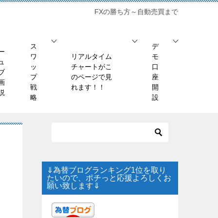
FXの勝ち方～自動売買まで
ス
デ
ー
ワ
リアルタイム
モ
ュ
ッ
チャートがこ
口
ブ
プ
のページで見
座
画
戦
れます！！
開
説
略
設
⇓為替ブログランキング1位を取り
たいので、ポチっと応援よろしくお
願い致します⇓