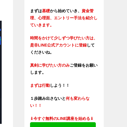
まずは
基礎
から始めていき、
資金管
理、心理面、エントリー手法を紹介し
ていきます。
時間をかけて少しずつ学びたい方は、
是非LINE公式アカウントに登録
して
くださいね。
真剣に学びたい方のみ
ご登録をお願い
します。
まずは行動
しよう！！
１歩踏み出さないと
何も変わらな
い！！
⇓今すぐ無料のLINE講座を始める⇓