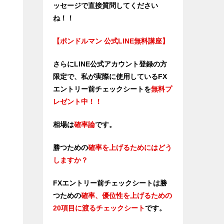
ッセージで直接質問してください
ね！！
【ポンドルマン 公式LINE無料講座】
さらにLINE公式アカウント登録の方
限定で、私が実際に使用しているFX
エントリー前チェックシートを
無料プ
レゼント中！！
相場は
確率論
です。
勝つための
確率を上げるためにはどう
しますか？
FXエントリー前チェックシートは勝
つため
の
確率、優位性を上げるための
20項目に渡るチェックシート
です。