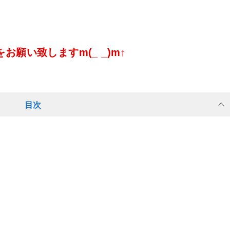
願い致しますm(_ _)m↑
目次