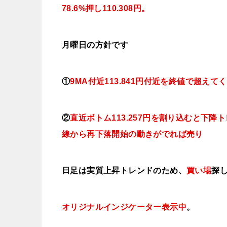
78.6%押し110.308円。
月曜日の方針です
①
9MA付近113.841円付近を終値で超えて
②
直近ボトム113.257円を割り込むと下
線から再下落開始の動きがでれば売り
日足は実質上昇トレンドのため、
買い場
探
オリジナルインジケーター表示中
。