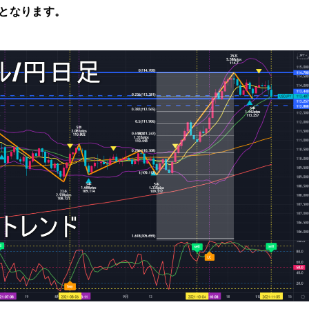
となります
。