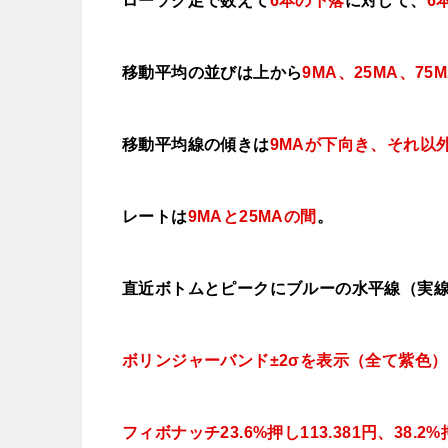
ローソク足で数えて
6本の下落
に対して、
6
移動平均の並びは上から
9MA、25MA、
75
移動平均線の傾きは
9MAが下向き、それ以
レートは
9MAと25MAの間
。
直近ボトムとピークにブルーの水平線（実
ボリンジャーバンド±2σを表示（全て紫色）
フィボナッチ23.6%押し113.381円、38.2%押