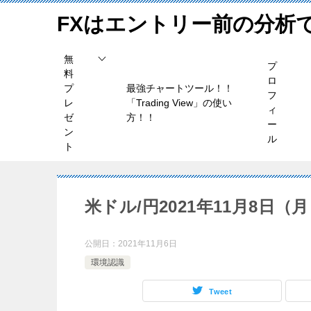
FXはエントリー前の分析
無
プ
料
ロ
プ
最強チャートツール！！
フ
レ
「Trading View」の使い
ィ
ゼ
方！！
ー
ン
ル
ト
米ドル/円2021年11月8日（
公開日：
2021年11月6日
環境認識
Tweet