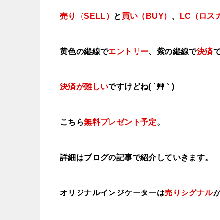
売り（SELL）
と
買い（BUY）
、
LC（ロス
黄色の縦線で
エントリー
、紫の縦線で
決済
決済が難しい
ですけどね( ´艸｀)
こちら
無料プレゼント予定
。
詳細はブログの記事で紹介していきます。
オリジナルインジケーターは
売りシグナル