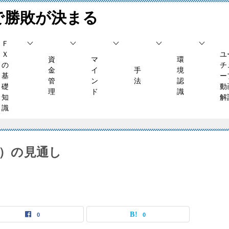
で勝敗が決まる
Ｆ
Ｘ
ユ
資
マ
環
の
チ
金
イ
手
境
基
ー
管
ン
法
認
礎
動
理
ド
識
知
解
識
月）の見通し
0
0