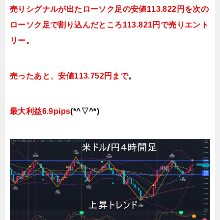
売りシグナルが出たローソク足の安値113.822円を次の
ローソク足で割り込んだところ113.821円で売りエント
リー。
売ったあと、安値113.752円まで
。
最大利益6.9pips
(*^▽^*)