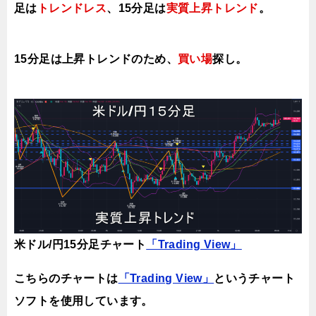
足は
トレンドレス
、15分足は
実質上昇ト
レンド
。
15分足は上昇トレンドのため、
買い場
探し。
米ドル/円15分足チャート
「Trading View」
こちらのチャートは
「Trading View」
というチャート
ソフトを使用しています。