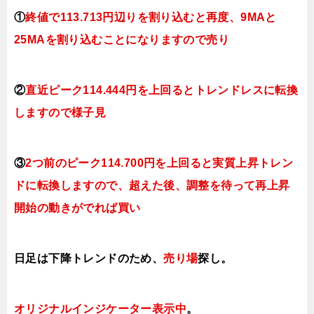
①
終値で113.713円辺りを割り込むと再度、9MAと
25MAを割り込むことになりますので
売り
②
直近ピーク
114.444円を上回るとトレンドレスに転換
しますので様子見
③
2つ前の
ピーク
114.700円を上回ると実質上昇トレン
ドに転換しますので、超えた後、調整を待って再上昇
開始の動きがでれば買い
日足は下降トレンドのため、
売り場
探し。
オリジナルインジケーター表示中
。