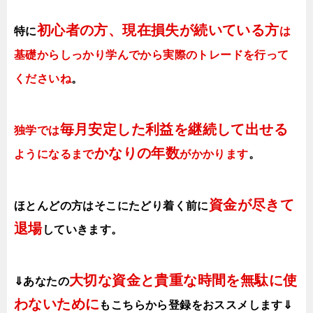
初心者の方、現在損失が続いている方
特に
は
基礎からしっかり学んでから実際のトレードを行って
くださいね
。
毎月安定した利益を継続して出せる
独学では
かなりの年数
ようになるまで
がかかります
。
資金が尽きて
ほとんどの方はそこにたどり着く前に
退場
していきます。
大切な資金と貴重な時間を無駄に使
⇓あなたの
わないために
も
こちらから登録をおススメします⇓