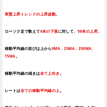
実質上昇トレンドの上昇
波動。
ローソク足で数えて
4本の下落
に対して、
59本の上昇
。
移動平均線の並びは上から
9MA、25MA
、200MA、
75MA
。
移動平均線の傾きは
全て上向き
。
レートは
全ての移動平均線の上
。