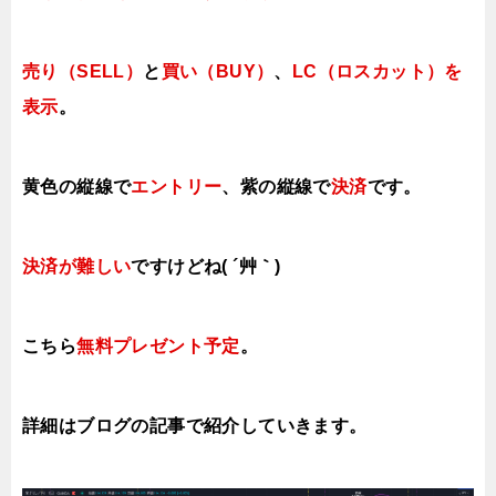
売り（SELL）
と
買い（BUY）
、
LC（ロスカット）を
表示
。
黄色の縦線で
エントリー
、紫の縦線で
決済
です。
決済が難しい
ですけどね( ´艸｀)
こちら
無料プレゼント予定
。
詳細はブログの記事で紹介していきます。