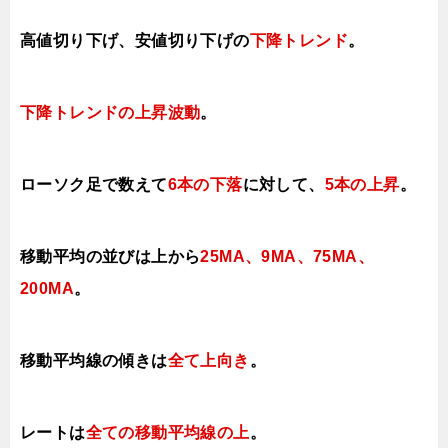
高値切り下げ、安値切り下げの
下降トレンド
。
下降トレンドの上昇波動
。
ローソク足で数えて
6本の下落
に対して、
5本の上昇
。
移動平均の並びは上から
25MA、9MA、
75MA、
200MA
。
移動平均線の傾きは
全て上向き
。
レートは
全ての移動平均線の上
。