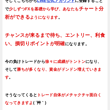
そしてこちらから
LINE公式アカウント
に登録すること
チャート分
で
少しずつFXを基礎から学び、あなたも
析ができる
ようになります
。
チャンスが来るまで待ち、エントリー、利食
い、損切りポイントが明確
になります。
今の負けトレードから
徐々に成績がトントン
になり、
そして
勝ちが多くなり、資金がドンドン増えていきま
す
。
そうなってくると
トレード自体がメチャクチャ面白く
なってきますよ
( ´艸｀)