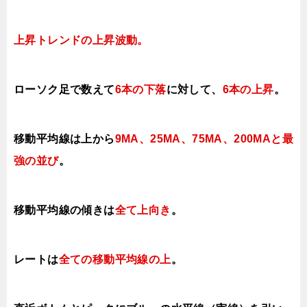
上昇トレンドの上昇
波動。
ローソク足で数えて
6本の下落
に対して
、
6本の上昇
。
移動平均線は上から
9MA、25MA、75MA、200MAと最
強の並び
。
移動平均線の傾きは
全て上
向き
。
レートは
全ての移動平均線の上
。