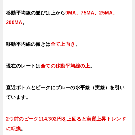
移動平均線の並びは上から
9MA、75MA、25MA、
200MA
。
移動平均線の傾きは
全て上
向き
。
現在のレートは
全ての移動平均線の上
。
直近ボトムとピークにブルーの水平線（実線）を引い
ています。
2つ前のピーク
114.302円を上回ると実質上昇トレンド
に転換
。