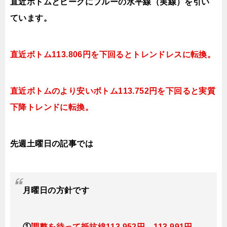
直近ボトムとピークにブルーの水平線（実線）を引い
ています。
直近ボトム1
13.806円を下回ると
トレンドレスに転換。
直近ボトムのより安いボトム113.752円を下回ると実質
下降
トレンドに転換。
先週土曜日の記事では
月曜日
の方針です
①
調整を待って抵抗線113.952円、113.991円、