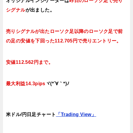
オリジナルインジケーターは
昨日
のローソク足で売り
シグナル
が出ました。
売りシグナルが出たローソク足以降のローソク足で前
の足の安値を下回った
112.705円で売りエントリー。
安値112.562円まで。
最大利益14.3pips
ヾ(*´∀｀*)ﾉ
米ドル/円日足チャート
「Trading View」