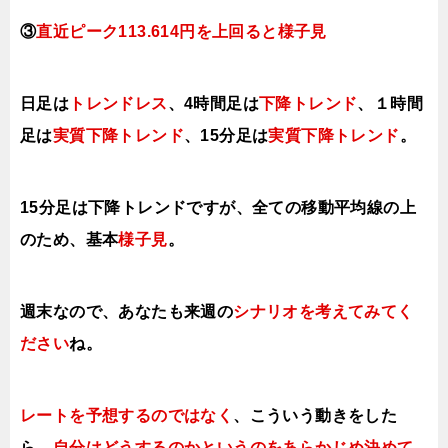
③
直近ピーク113.614円を上回ると様子見
日足は
トレンドレス
、
4時間足は
下降ト
レンド
、１時間
足は
実質下降トレンド
、15分足は
実質下降ト
レンド
。
15分足は下降
トレンドですが、全ての移動平均線の上
のため、基本
様子見
。
週末なので、あなたも来週の
シナリオを考えてみてく
ださい
ね。
レートを予想するのではなく
、こういう動きをした
ら、
自分はどうするのかというのをあらかじめ決めて