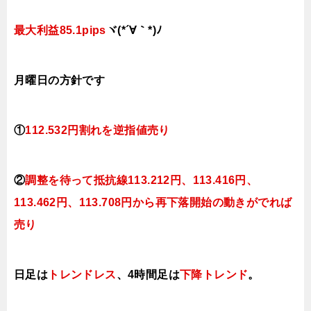
最大利益85.1pips
ヾ(*´∀｀*)ﾉ
月曜日
の方針です
①
112.532円割れを逆指値売り
②
調整を待って抵抗線113.212円、113.416円、
113.462円、113.708円から再下落開始の動きがでれば
売り
日足は
トレンドレス
、4時間足は
下降トレンド
。