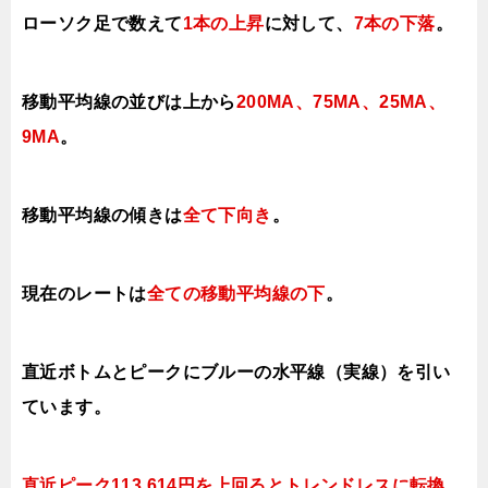
ローソク足で数えて
1本の上昇
に対して、
7本の下落
。
移動平均線の並びは上から
200MA、75MA、
25MA、
9MA
。
移動平均線の傾きは
全て下向き
。
現在のレートは
全ての移動平均線の下
。
直近ボトムとピークにブルーの水平線（実線）を引い
ています。
直近ピーク
113.614円を上回ると
トレンドレスに転換
。