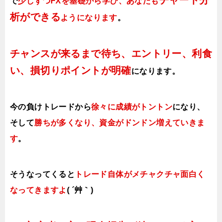
チャート分
で
少しずつFXを基礎から学び、あなたも
析ができる
ようになります
。
チャンスが来るまで待ち、エントリー、利食
い、損切りポイントが明確
になります。
今の負けトレードから
徐々に成績がトントン
になり、
そして
勝ちが多くなり、資金がドンドン増えていきま
す
。
そうなってくると
トレード自体がメチャクチャ面白く
なってきますよ
( ´艸｀)