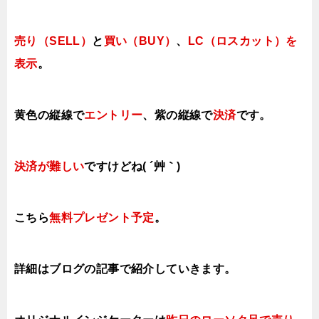
売り（SELL）
と
買い（BUY）
、
LC（ロスカット）を
表示
。
黄色の縦線で
エントリー
、紫の縦線で
決済
です。
決済が難しい
ですけどね( ´艸｀)
こちら
無料プレゼント予定
。
詳細はブログの記事で紹介していきます。