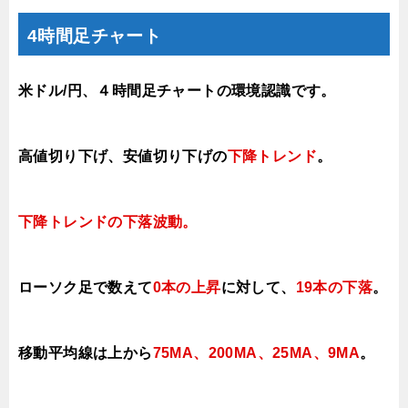
4時間足チャート
米ドル/円、４時間足チャートの環境認識です。
高値切り下げ、安値切り下げの
下降トレンド
。
下降トレンドの下落
波動。
ローソク足で数えて
0本の上昇
に対して
、
19本の下落
。
移動平均線は上から
75MA、200MA、25MA、9MA
。