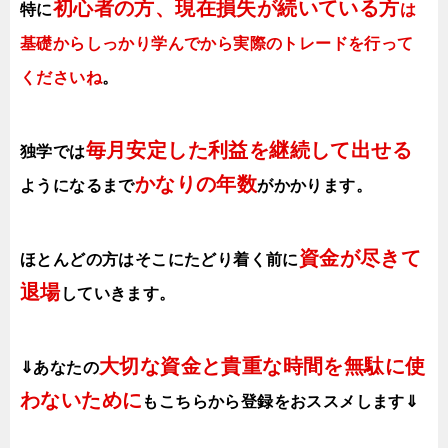
初心者の方、現在損失が続いている方
特に
は
基礎からしっかり学んでから実際のトレードを行って
くださいね
。
毎月安定した利益を継続して出せる
独学では
かなりの年数
ようになるまで
がかかります
。
資金が尽きて
ほとんどの方はそこにたどり着く前に
退場
していきます。
大切な資金と貴重な時間を無駄に使
⇓あなたの
わないために
も
こちらから登録をおススメします⇓