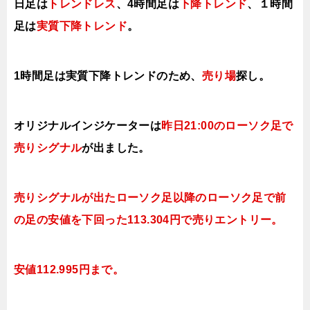
日足は
トレンドレス
、4時間足は
下降トレンド
、１時間
足は
実質下降トレンド
。
1時間足は実質下降
トレンドのため、
売り場
探し。
オリジナルインジケーターは
昨日21
:00のローソク足で
売り
シグナル
が出ました。
売りシグナルが出たローソク足以降のローソク足で前
の足の安値を下回った113.304円で売り
エントリー。
安値112.995円まで。