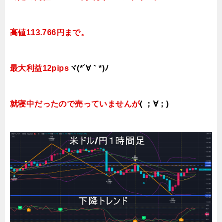
高値113.766円まで
。
最大利益12pips
ヾ(*´∀｀*)ﾉ
就寝中だったので売っていませんが
( ；∀；)