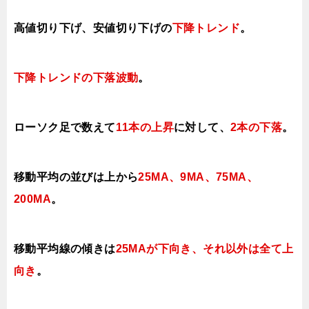
高値切り下げ、安値切り下げの
下降トレンド
。
下降トレンドの下落波動
。
ローソク足で数えて
11本の上昇
に対して、
2本の下落
。
移動平均の並びは上から
25MA、9MA、
75MA、
200MA
。
移動平均線の傾きは
25MAが下向き、それ以外は全て
上
向き
。