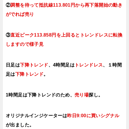
②
調整を待って抵抗線113.801円から再下落開始の動き
がでれば売り
③
直近ピーク113.858円を上回るとトレンドレスに転換
しますので様子見
日足は
下降トレンド
、4時間足は
トレンドレス
、１時間
足は
下降トレンド
。
1時間足は下降
トレンドのため、
売り場
探し。
オリジナルインジケーターは
昨日9:00に買い
シグナル
が出ました。