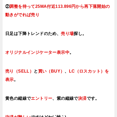
②
調整を待って25MA付近113.896円から再下落開始の
動きがでれば売り
日足は下降トレンドのため、
売り場
探し。
オリジナルインジケーター表示中
。
売り（SELL）
と
買い（BUY）
、
LC（ロスカット）を
表示
。
黄色の縦線で
エントリー
、紫の縦線で
決済
です。