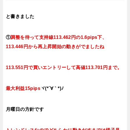
と書きました
①
調整を待って支持線113.462円の1.6pips下、
113.446円
から再上昇開始の動きがでました
ね
113.551円で買いエントリーして
高値113.701円まで。
最大利益15pips
ヾ(*´∀｀*)ﾉ
月曜日
の方針です