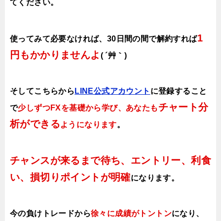
てください。
1
使ってみて必要なければ、30日間の間で解約すれば
円もかかりませんよ
( ´艸｀)
そしてこちらから
LINE公式アカウント
に登録すること
チャート分
で
少しずつFXを基礎から学び、あなたも
析ができる
ようになります
。
チャンスが来るまで待ち、エントリー、利食
い、損切りポイントが明確
になります。
今の負けトレードから
徐々に成績がトントン
になり、