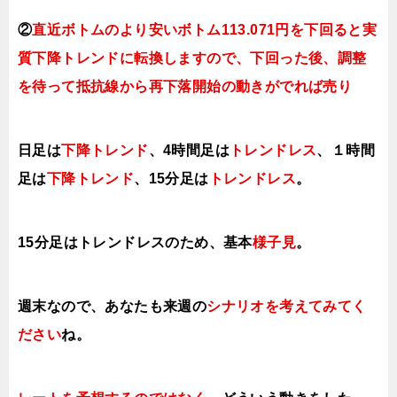
②
直近ボトムのより安いボトム113.071円を下回ると実
質下降トレンドに転換しますので、下回った後、調整
を待って抵抗線から再下落開始の動きがでれば売り
日足は
下降トレンド
、
4時間足は
ト
レンドレス
、１時間
足は
下降トレンド
、15分足は
ト
レンドレス
。
15分足は
トレンドレスのため、基本
様子見
。
週末なので、あなたも来週の
シナリオを考えてみてく
ださい
ね。