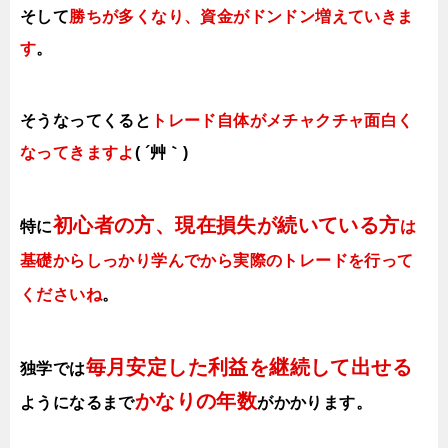
そして
勝ちが多くなり、資金がドンドン増えていきま
す
。
そうなってくると
トレード自体がメチャクチャ面白く
なってきますよ
( ´艸｀)
初心者の方、現在損失が続いている方
特に
は
基礎からしっかり学んでから実際のトレードを行って
くださいね
。
毎月安定した利益を継続して出せる
独学では
かなりの年数
ようになるまで
がかかります
。