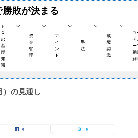
で勝敗が決まる
Ｆ
Ｘ
ユ
資
マ
環
の
チ
金
イ
手
境
基
ー
管
ン
法
認
礎
動
理
ド
識
知
解
識
（月）の見通し
0
0