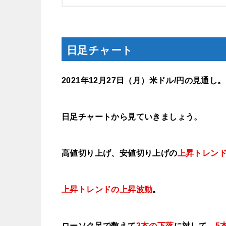
日足チャート
2021年12月27
日（月
）米ドル/円の見通し。
日足チャートから見ていきましょう。
高値切り上げ、安値切り上げの
上昇トレン
上昇トレンドの上昇波動
。
ローソク足で数えて
2本の下落
に対して、
5