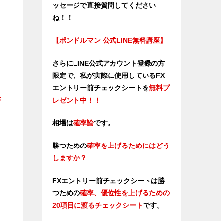
ッセージで直接質問してください
ね！！
【ポンドルマン 公式LINE無料講座】
さらにLINE公式アカウント登録の方
限定で、私が実際に使用しているFX
エントリー前チェックシートを
無料プ
き
レゼント中！！
相場は
確率論
です。
勝つための
確率を上げるためにはどう
しますか？
FXエントリー前チェックシートは勝
つため
の
確率、優位性を上げるための
20項目に渡るチェックシート
です。