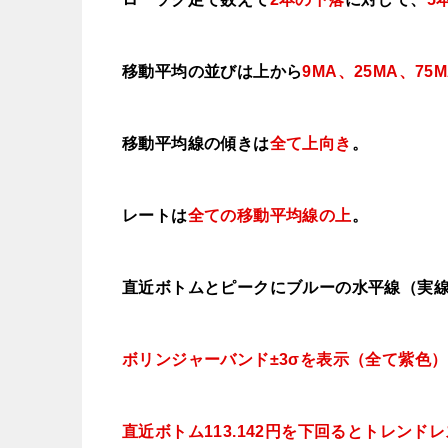
移動平均の並びは上から
9MA、25MA、
75
移動平均線の傾きは
全て
上向き
。
レートは
全ての移動平均線の上
。
直近ボトムとピークにブルーの水平線（実
ボリンジャーバンド±3σを表示（全て紫色）
直近ボトム113.142円を下回るとトレンド