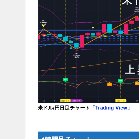
米ドル/円日足チャート
「Trading View」