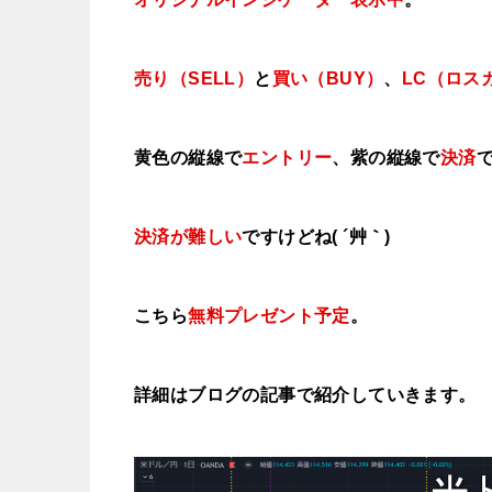
売り（SELL）
と
買い（BUY）
、
LC（ロス
黄色の縦線で
エントリー
、紫の縦線で
決済
決済が難しい
ですけどね( ´艸｀)
こちら
無料プレゼント予定
。
詳細はブログの記事で紹介していきます。