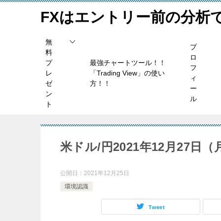
FXはエントリー前の分析
無
プ
料
ロ
プ
最強チャートツール！！
フ
レ
「Trading View」の使い
ィ
ゼ
方！！
ー
ン
ル
ト
米ドル/円2021年12月27日
公開日：
2021年12月25日
環境認識
Tweet