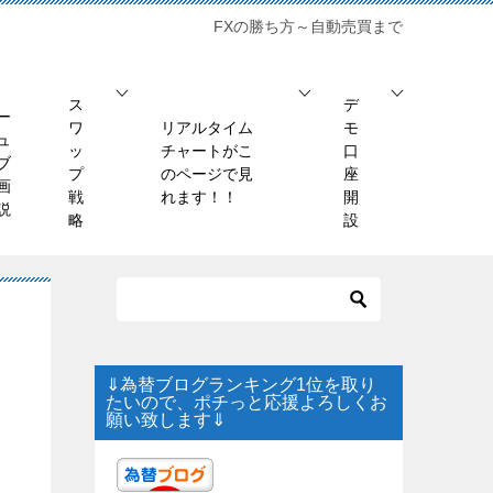
FXの勝ち方～自動売買まで
ス
デ
ー
ワ
リアルタイム
モ
ュ
ッ
チャートがこ
口
ブ
プ
のページで見
座
画
戦
れます！！
開
説
略
設
⇓為替ブログランキング1位を取り
たいので、ポチっと応援よろしくお
願い致します⇓