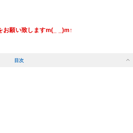
願い致しますm(_ _)m↑
目次