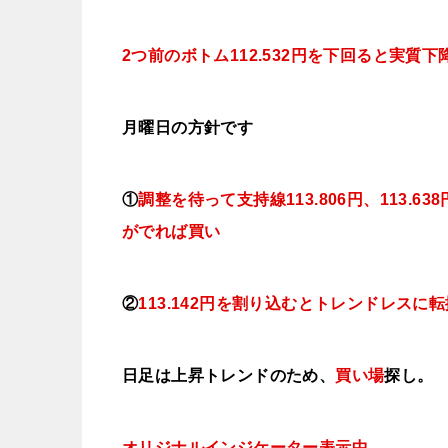
2つ前のボトム112.532円を下回ると実質
月曜日の方針です
①
調整を待って支持線113.806円、113.638
がでれば買い
②
113.142円を割り込むとトレンドレスに
日足は上昇トレンドのため、
買い場
探し。
オリジナルインジケーター表示中
。