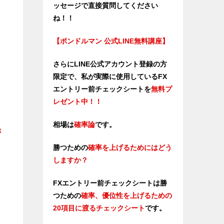
ッセージで直接質問してください
ね！！
【ポンドルマン 公式LINE無料講座】
さらにLINE公式アカウント登録の方
限定で、私が実際に使用しているFX
エントリー前チェックシートを
無料プ
レゼント中！！
相場は
確率論
です。
き
勝つための
確率を上げるためにはどう
しますか？
FXエントリー前チェックシートは勝
つため
の
確率、優位性を上げるための
20項目に渡るチェックシート
です。