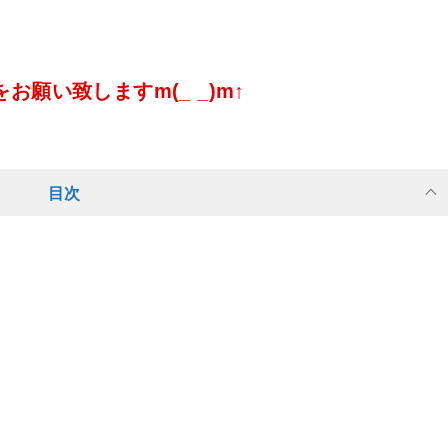
願い致しますm(_ _)m↑
目次