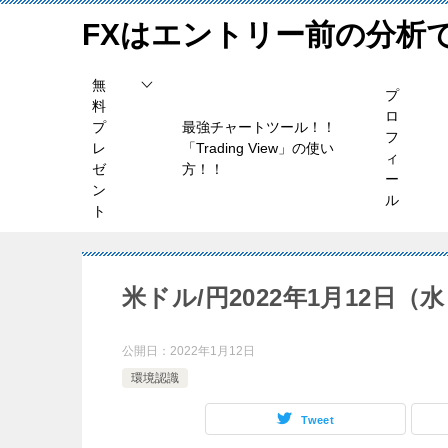
FXはエントリー前の分析
無
プ
料
ロ
プ
最強チャートツール！！
フ
レ
「Trading View」の使い
ィ
ゼ
方！！
ー
ン
ル
ト
米ドル/円2022年1月12日（
公開日：
2022年1月12日
環境認識
Tweet