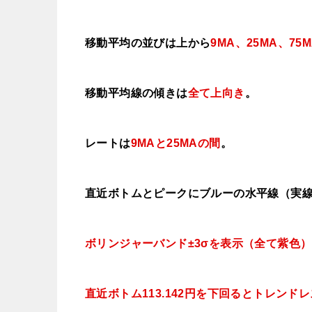
移動平均の並びは上から
9MA、25MA、
75
移動平均線の傾きは
全て
上向き
。
レートは
9MAと25MAの間
。
直近ボトムとピークにブルーの水平線（実
ボリンジャーバンド±3σを表示（全て紫色）
直近ボトム113.142円を下回るとトレンド