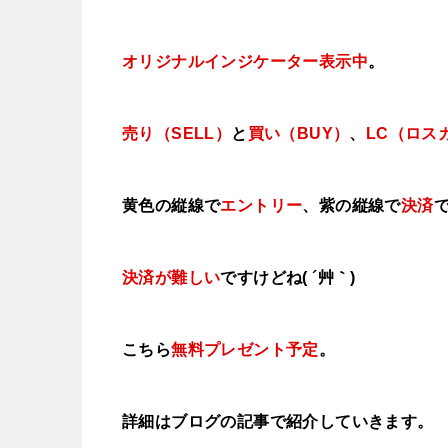
オリジナルインジケーター表示中
。
売り（SELL）
と
買い（BUY）
、
LC（ロス
黄色の縦線で
エントリー
、紫の縦線で
決済
決済が難しい
ですけどね( ´艸｀)
こちら
無料プレゼント予定
。
詳細はブログの記事で紹介していきます。