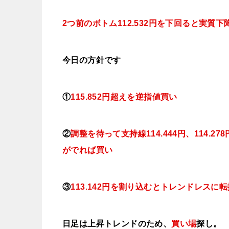
2つ前のボトム112.532円を下回ると実質
今日の方針です
①
115.852円超えを逆指値買い
②
調整を待って支持線114.444円、114.278
がでれば買い
③
113.142円を割り込むとトレンドレスに
日足は上昇トレンドのため、
買い場
探し。