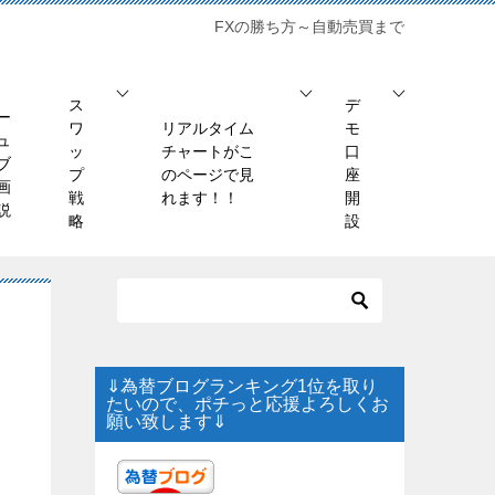
FXの勝ち方～自動売買まで
ス
デ
ー
ワ
リアルタイム
モ
ュ
ッ
チャートがこ
口
ブ
プ
のページで見
座
画
戦
れます！！
開
説
略
設
⇓為替ブログランキング1位を取り
たいので、ポチっと応援よろしくお
願い致します⇓