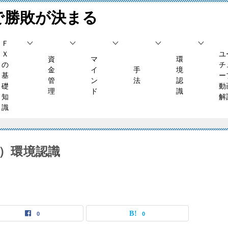
で勝敗が決まる
Ｆ
Ｘ
ユ
資
マ
環
の
チ
金
イ
手
境
基
ー
管
ン
法
認
礎
動
理
ド
識
知
解
識
水）環境認識
0
0