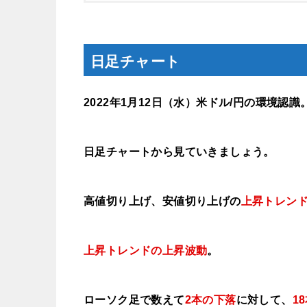
日足チャート
2022年1月12
日（水
）米ドル/円の環境認識
日足チャートから見ていきましょう。
高値切り上げ、安値切り上げの
上昇トレン
上昇トレンドの上昇波動
。
ローソク足で数えて
2本の下落
に対して、
1