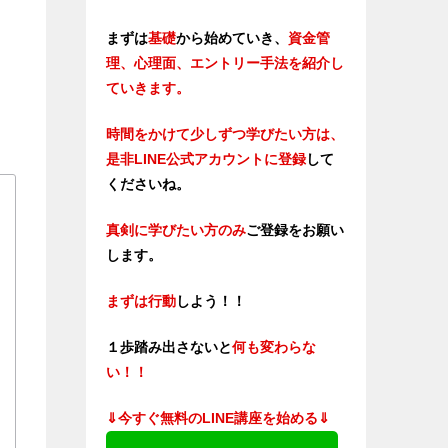
まずは
基礎
から始めていき、
資金管
理、心理面、エントリー手法を紹介し
ていきます。
時間をかけて少しずつ学びたい方は、
是非LINE公式アカウントに登録
して
くださいね。
真剣に学びたい方のみ
ご登録をお願い
します。
まずは行動
しよう！！
１歩踏み出さないと
何も変わらな
い！！
⇓今すぐ無料のLINE講座を始める⇓