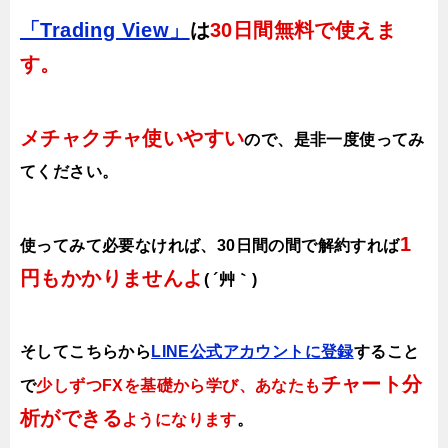
「Trading View」
は
30日間無料で使えま
す。
メチャクチャ使いやすい
ので、
是非一度使ってみ
てください。
1
使ってみて必要なければ、30日間の間で解約すれば
円もかかりませんよ
( ´艸｀)
そしてこちらから
LINE公式アカウントに登録
すること
チャート分
で
少しずつFXを基礎から学び、あなたも
析ができる
ようになります
。