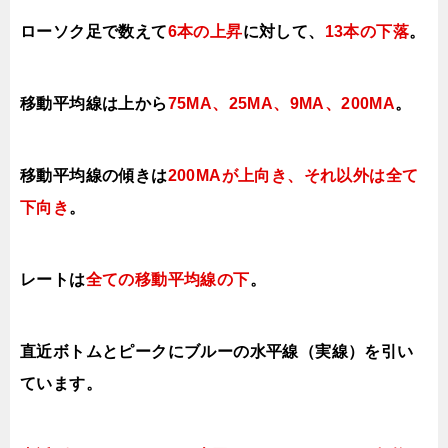
ローソク足で数えて
6本の上昇
に対して
、
13本の下落
。
移動平均線は上から
75MA、25MA、9MA、200MA
。
移動平均線の傾きは
200MA
が上向き、それ以外は全て
下向き
。
レートは
全ての移動平均線の下
。
直近ボトムとピークにブルーの水平線（実線）を引い
ています。