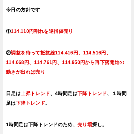
今日
の方針です
①
114.110円割れを逆指値売り
②
調整を待って抵抗線114.416円、
114.516円、
114.668円、114.761円、114.950円から再下落開始の
動きが出れば売り
日足は
上昇トレンド
、4時間足は
下降トレンド
、１時間
足は
下降トレンド
。
1時間足は下降
トレンドのため、
売り場
探し。