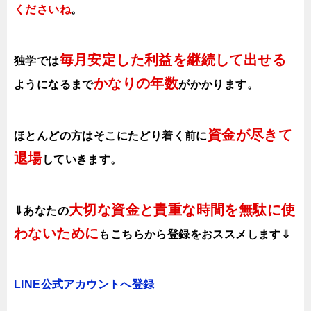
くださいね
。
毎月安定した利益を継続して出せる
独学では
かなりの年数
ようになるまで
がかかります
。
資金が尽きて
ほとんどの方はそこにたどり着く前に
退場
していきます。
大切な資金と貴重な時間を無駄に使
⇓あなたの
わないために
も
こちらから登録をおススメします⇓
LINE公式アカウント
へ登録