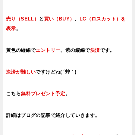
売り（SELL）
と
買い（BUY）
、
LC（ロスカット）を
表示
。
黄色の縦線で
エントリー
、紫の縦線で
決済
です。
決済が難しい
ですけどね( ´艸｀)
こちら
無料プレゼント予定
。
詳細はブログの記事で紹介していきます。