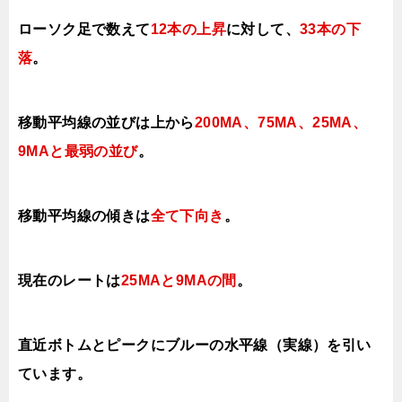
ローソク足で数えて
12本の上昇
に対して、
33本の下
落
。
移動平均線の並びは上から
200MA、75MA、25MA、
9MAと最弱の並び
。
移動平均線の傾きは
全て
下向き
。
現在のレートは
25MAと9MAの間
。
直近ボトムとピークにブルーの水平線（実線）を引い
ています。