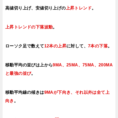
高値切り上げ、安値切り上げの
上昇トレンド
。
上昇トレンドの下落波動
。
ローソク足で数えて
12本の上昇
に対して、
7本の下落
。
移動平均の並びは上から
9MA、25MA、
75MA、
200MA
と最強の並び
。
移動平均線の傾きは
9MAが下向き、それ以外は
全て
上
向き
。