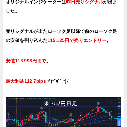
オリジナルインジケーターは
昨日売りシグナル
が出ま
した。
売りシグナルが出たローソク足以降で前のローソク足
の安値を割り込んだ
115.125円で
売り
エントリー
。
安値113.998円まで
。
最大利益112.7pips
ヾ(*´∀｀*)ﾉ