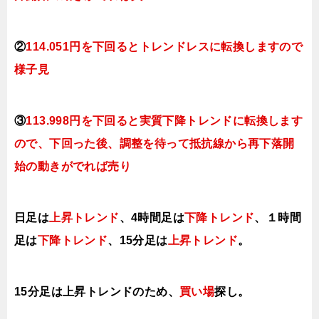
②
114.051円を下回るとトレンドレスに転換しますので
様子見
③
113.998円を下回ると実質下降トレンドに転換します
ので、下回った後、調整を待って抵抗線から再下落開
始の動きがでれば売り
日足は
上昇トレンド
、
4時間足は
下降ト
レンド
、１時間
足は
下降トレンド
、15分足は
上昇ト
レンド
。
15分足は上昇
トレンドのため、
買い場
探し。