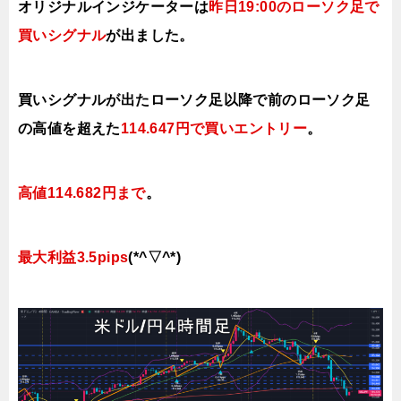
オリジナルインジケーターは
昨日19:00のローソク足で
買いシグナル
が出ました。
買いシグナルが出たローソク足以降で前のローソク足
の高値を超えた
114.647円で
買いエントリー
。
高値114.682円まで
。
最大利益3.5pips
(*^▽^*)