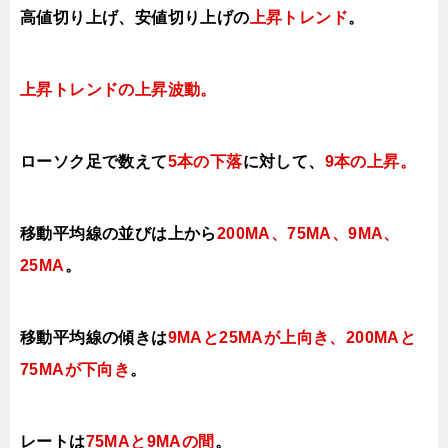
高値切り上げ
、安値切り上げの
上昇トレンド
。
上昇トレンドの上昇波
動。
ローソク足で数えて
5本の下落
に対して、
9本の上昇
。
移動平均線の並びは上から
200MA、75MA、9MA、
25MA
。
移動平均線の傾きは
9MAと25MAが上向き、200MAと
75MAが下向き
。
レートは
75MAと9MAの間
。