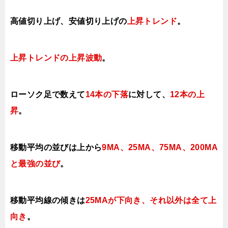
高値切り上げ、安値切り上げの
上昇トレンド
。
上昇トレンドの上昇波動
。
ローソク足で数えて
14本の下落
に対して、
12本の上
昇
。
移動平均の並びは上から
9MA、25MA、75MA、
200MA
と最強の並び
。
移動平均線の傾きは
25MAが
下向き、それ以外は全て上
向き
。