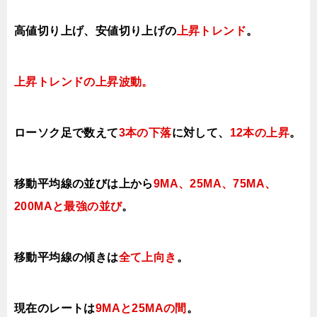
高値切り上げ
、安値切り上げの
上昇トレンド
。
上昇トレンドの上昇
波動。
ローソク足で数えて
3本の下落
に対して、
12本の上昇
。
移動平均線の並びは上から
9MA、25MA、75MA、
200MAと最強の並び
。
移動平均線の傾きは
全て上向き
。
現在のレートは
9MAと25MAの間
。