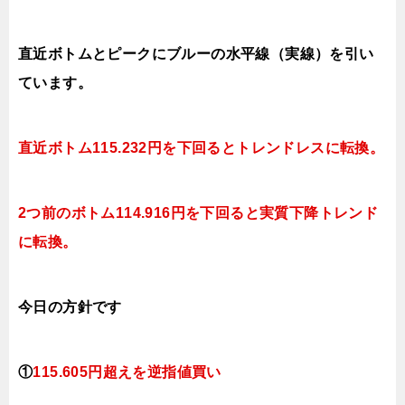
直近ボトムとピークにブルーの水平線（実線）を引い
ています。
直近ボトム
115.232円を下回ると
トレンドレスに転換。
2つ前のボトム
114.916円を下回ると実質下降
トレンド
に転換。
今日
の方針です
①
115.605円超えを逆指値買い