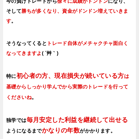
今の負けトレードから
徐々に成績がトントン
になり、
そして
勝ちが多くなり、資金がドンドン増えていきま
す
。
そうなってくると
トレード自体がメチャクチャ面白く
なってきますよ
( ´艸｀)
初心者の方、現在損失が続いている方
特に
は
基礎からしっかり学んでから実際のトレードを行って
くださいね
。
毎月安定した利益を継続して出せる
独学では
かなりの年数
ようになるまで
がかかります
。