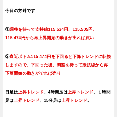
今日
の方針です
①
調整を待って支持
線115.534円、115.505円、
115.474円から再上昇開始の動きが出れば買い
②
直近ボトム115.474円を下回ると
下降トレンドに転換
しますので、下回った後、調整を待って抵抗線から再
下落開始の動きがでれば売り
日足は
上昇トレンド
、
4時間足は
上昇ト
レンド
、１時間
足は
上昇トレンド
、15分足は
上昇ト
レンド
。