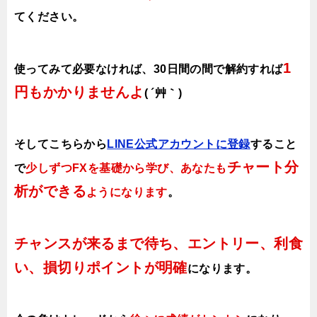
てください。
1
使ってみて必要なければ、30日間の間で解約すれば
円もかかりませんよ
( ´艸｀)
そしてこちらから
LINE公式アカウントに登録
すること
チャート分
で
少しずつFXを基礎から学び、あなたも
析ができる
ようになります
。
チャンスが来るまで待ち、エントリー、利食
い、損切りポイントが明確
になります。