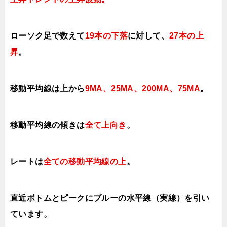
ローソク足で数えて
19本の下落
に対して
、
27本の上
昇
。
移動平均線は上から
9MA、25MA、200MA、75MA
。
移動平均線の傾きは
全て上
向き
。
レートは
全ての移動平均線の上
。
直近ボトムとピークにブルーの水平線（実線）を引い
ています。