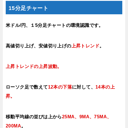
15分足チャート
米ドル/円、１5分足チャートの環境認識です。
高値切り上げ
、安値切り上げの
上昇トレンド
。
上昇トレンドの上昇波
動。
ローソク足で数えて
12本の下落
に対して、
14本の上
昇
。
移動平均線の並びは上から
25MA、9MA、75MA、
200MA
。