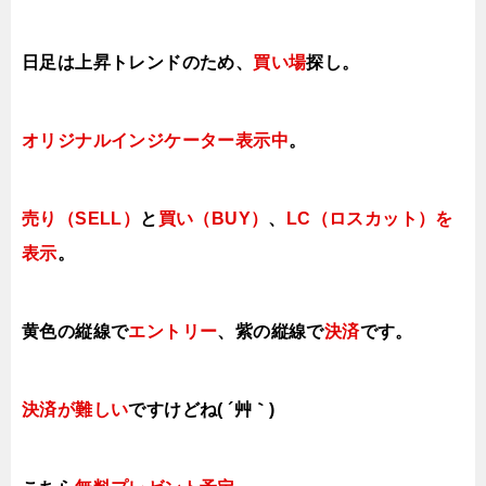
日足は上昇トレンドのため、
買い場
探し。
オリジナルインジケーター表示中
。
売り（SELL）
と
買い（BUY）
、
LC（ロスカット）を
表示
。
黄色の縦線で
エントリー
、紫の縦線で
決済
です。
決済が難しい
ですけどね( ´艸｀)