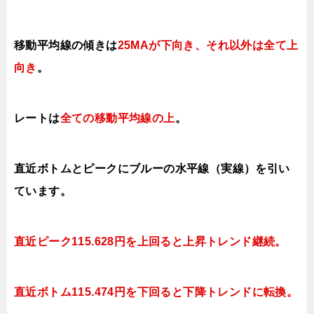
移動平均線の傾きは
25MAが下向き、それ以外は全て上
向き
。
レートは
全ての移動平均線の上
。
直近ボトムとピークにブルーの水平線（実線）を引い
ています。
直近ピーク
115.628円を上回ると上昇
トレンド継続。
直近ボトム
115.474円を下回ると下降
トレンドに転換。