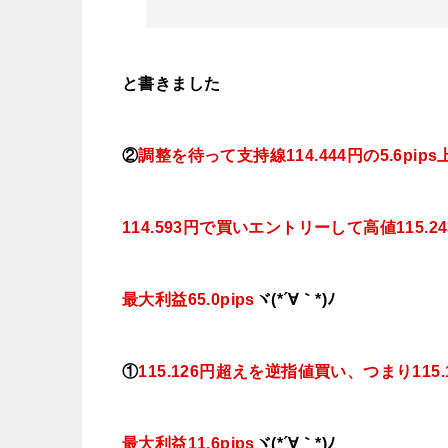
と書きました
②
調整を待って支持線114.444円の5.6pips上
114.593円で買いエントリーして高値
115.
最大利益65.0pips
ヾ(*´∀｀*)ﾉ
①
115.126円超えを逆指値買い、つまり11
最大利益11.6pips
ヾ(*´∀｀*)ﾉ