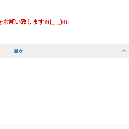
願い致しますm(_ _)m↑
目次