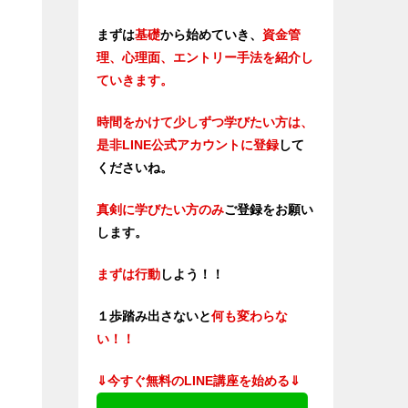
まずは
基礎
から始めていき、
資金管
理、心理面、エントリー手法を紹介し
ていきます。
時間をかけて少しずつ学びたい方は、
是非LINE公式アカウントに登録
して
くださいね。
真剣に学びたい方のみ
ご登録をお願い
します。
まずは行動
しよう！！
１歩踏み出さないと
何も変わらな
い！！
⇓今すぐ無料のLINE講座を始める⇓