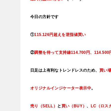
今日
の方針です
①
115.126円超えを逆指値買い
②
調整を待って支持線114.700円、114.5
日足は上有利なトレンドレスのため、
買い
オリジナルインジケーター表示中
。
売り（SELL）
と
買い（BUY）
、
LC（ロス