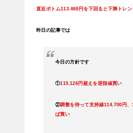
直近ボトム113.469円を下回ると
下降トレン
昨日の記事では
今日
の方針です
①
115.126円超えを逆指値買い
②
調整を待って支持線114.700円、
ば買い