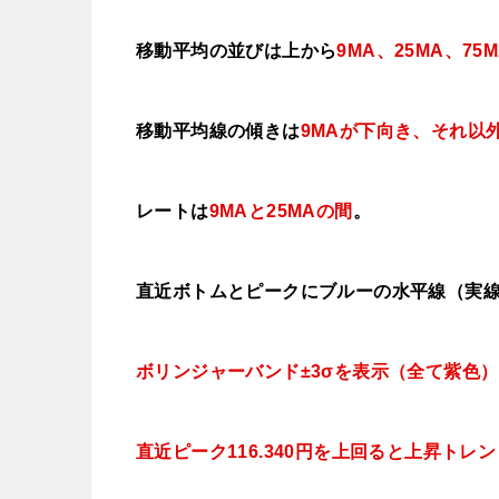
移動平均の並びは上から
9MA、25MA、75
移動平均線の傾きは
9MAが下向き、それ以
レートは
9MAと25MAの間
。
直近ボトムとピークにブルーの水平線（実
ボリンジャーバンド±3σを表示（全て紫色）
直近ピーク116.340円を上回ると上昇トレ