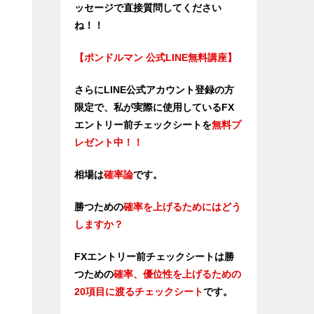
ッセージで直接質問してください
ね！！
【ポンドルマン 公式LINE無料講座】
さらにLINE公式アカウント登録の方
限定で、私が実際に使用しているFX
エントリー前チェックシートを
無料プ
レゼント中！！
相場は
確率論
です。
勝つための
確率を上げるためにはどう
しますか？
FXエントリー前チェックシートは勝
つため
の
確率、優位性を上げるための
20項目に渡るチェックシート
です。