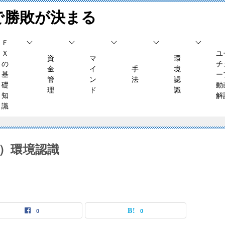
で勝敗が決まる
Ｆ
Ｘ
ユ
資
マ
環
の
チ
金
イ
手
境
基
ー
管
ン
法
認
礎
動
理
ド
識
知
解
識
水）環境認識
0
0