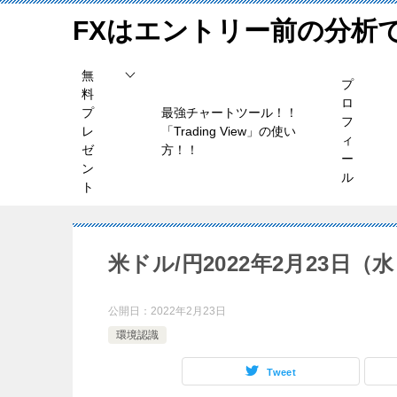
FXはエントリー前の分析
無
プ
料
ロ
プ
最強チャートツール！！
フ
レ
「Trading View」の使い
ィ
ゼ
方！！
ー
ン
ル
ト
米ドル/円2022年2月23日（
公開日：
2022年2月23日
環境認識
Tweet