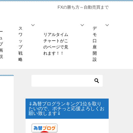
FXの勝ち方～自動売買まで
ス
デ
ー
ワ
リアルタイム
モ
ュ
ッ
チャートがこ
口
ブ
プ
のページで見
座
画
戦
れます！！
開
説
略
設
⇓為替ブログランキング1位を取り
たいので、ポチっと応援よろしくお
願い致します⇓