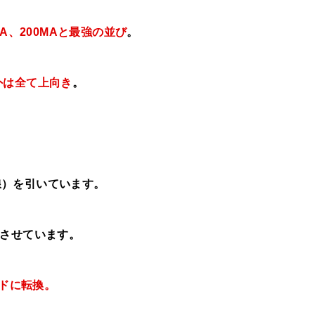
MA、
200MAと最強の並び
。
外は
全て上向き
。
線）を引いています。
させています。
ンドに転換。