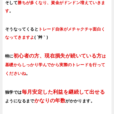
そして
勝ちが多くなり、資金がドンドン増えていきま
す
。
そうなってくると
トレード自体がメチャクチャ面白く
なってきますよ
( ´艸｀)
初心者の方、現在損失が続いている方
特に
は
基礎からしっかり学んでから実際のトレードを行って
くださいね
。
毎月安定した利益を継続して出せる
独学では
かなりの年数
ようになるまで
がかかります
。