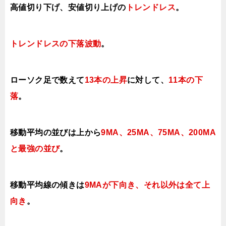
高値切り下げ、安値切り上げの
トレンドレス
。
トレンドレスの下落波動
。
ローソク足で数えて
13本の上昇
に対して、
11本の下
落
。
移動平均の並びは上から
9MA、25MA、75MA、
200MA
と最強の並び
。
移動平均線の傾きは
9MAが下向き、それ以外は
全て上
向き
。