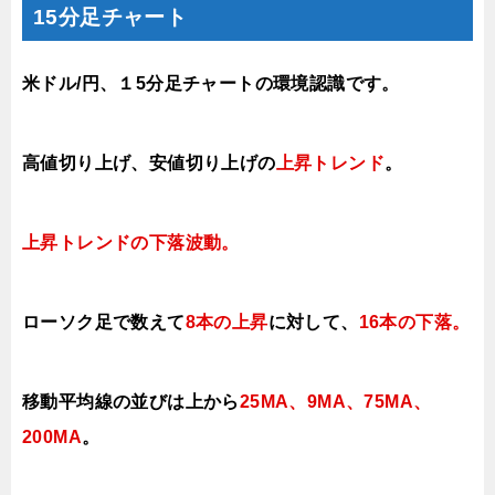
15分足チャート
米ドル/円、１5分足チャートの環境認識です。
高値切り上げ
、安値切り上げの
上昇トレンド
。
上昇トレンドの下落波
動。
ローソク足で数えて
8本の上昇
に対して、
16本の下落
。
移動平均線の並びは上から
25MA、9MA、75MA、
200MA
。