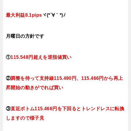
最大利益8.1pips
ヾ(*´∀｀*)ﾉ
月曜日
の方針です
①
115.548円超えを逆指値買い
②
調整を待って支持線115.490円、115.466円
から再上
昇開始の動きがでれば買い
③
直近ボトム115.466円を下回るとトレンドレスに転換
しますので様子見