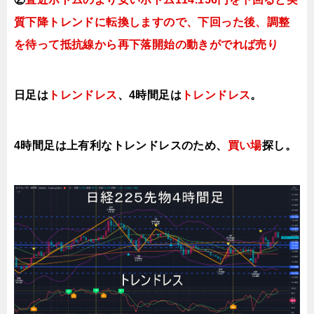
質下降トレンドに転換
しますので、下回った後、調整
を待って抵抗線から再下落開始の動きがでれば売り
日足は
トレンドレス
、4時間足は
トレンドレス
。
4時間足は上有利なト
レンドレスのため、
買い場
探し。