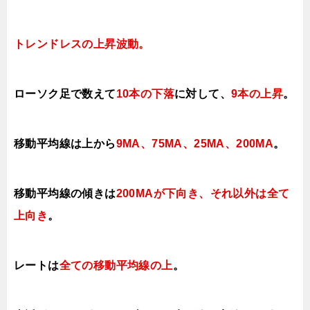
トレンドレスの上昇
波動。
ローソク足で数えて
10本の下落
に対して
、
9本の上昇
。
移動平均線は上から
9MA、
75MA、25MA、200MA
。
移動平均線の傾きは
200MAが下向き、それ以外は
全て
上向き
。
レートは
全ての移動平均線の上
。