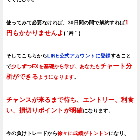
1
使ってみて必要なければ、30日間の間で解約すれば
円もかかりませんよ
( ´艸｀)
そしてこちらから
LINE公式アカウントに登録
すること
チャート分
で
少しずつFXを基礎から学び、あなたも
析ができる
ようになります
。
チャンスが来るまで待ち、エントリー、利食
い、損切りポイントが明確
になります。
今の負けトレードから
徐々に成績がトントン
になり、