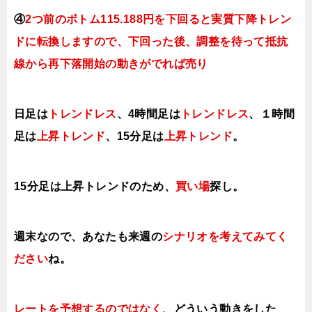
④
2つ前のボトム115.188円を下回ると実質下降トレン
ドに転換
しますので、下回った後、調整を待って抵抗
線から再下落開始の動きがでれば売り
日足は
トレンドレス
、
4時間足は
ト
レンドレス
、１時間
足は
上昇トレンド
、15分足は
上昇ト
レンド
。
15分足は上昇
ト
レンドのため、
買い場
探し。
週末なので、あなたも来週の
シナリオを考えてみてく
ださい
ね。
レートを予想するのではなく
、どういう動きをした