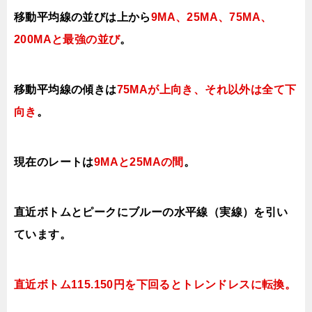
移動平均線の並びは上から
9MA、25MA、75MA、
200MAと最強の並び
。
移動平均線の傾きは
75MAが
上
向き、それ以外は全て下
向き
。
現在のレートは
9MAと25MAの間
。
直近ボトムとピークにブルーの水平線（実線）を引い
ています。
直近ボトム115.150円を下回ると
トレンドレスに転換。