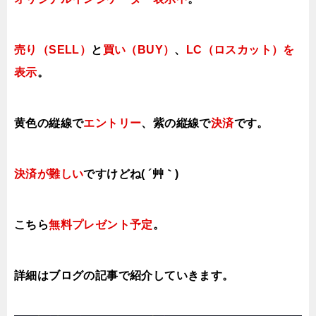
売り（SELL）
と
買い（BUY）
、
LC（ロスカット）を
表示
。
黄色の縦線で
エントリー
、紫の縦線で
決済
です。
決済が難しい
ですけどね( ´艸｀)
こちら
無料プレゼント予定
。
詳細はブログの記事で紹介していきます。