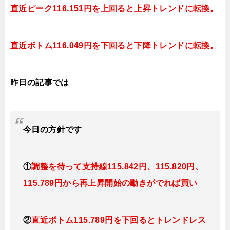
直近ピーク
116.151円を上回ると上昇
トレンドに転換
。
直近
ボトム116.049円を下回ると下降
トレンドに転換
。
昨日の記事では
今日
の方針です
①
調整を待って支持線115.842円、115.820円、
115.789円か
ら再上昇開始の動きがでれば買い
②
直近ボトム115.789円を下回ると
トレンドレス