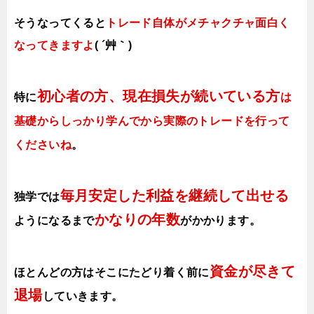
そうなってくると
トレード自体がメチャクチャ面白く
なってきますよ
( ´艸｀)
初心者の方、現在損失が続いている方
特に
は
基礎からしっかり学んでから実際のトレードを行って
くださいね
。
毎月安定した利益を継続して出せる
独学では
かなりの年数
ようになるまで
がかかります
。
資金が尽きて
ほとんどの方はそこにたどり着く前に
退場
していきます。