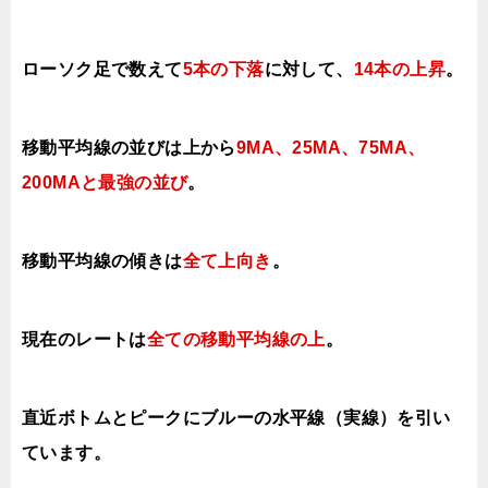
ローソク足で数えて
5本の下落
に対して、
14本の上昇
。
移動平均線の並びは上から
9MA、25MA
、75MA、
200MAと最強の並び
。
移動平均線の傾きは
全て上向き
。
現在のレートは
全ての移動平均線の上
。
直近ボトムとピークにブルーの水平線（実線）を引い
ています。