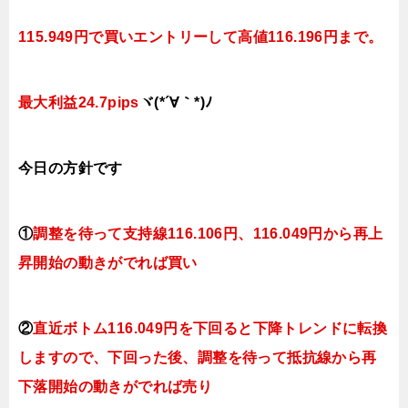
1
15.949円で買い
エントリーして高値
116.196円まで。
最大利益24.7pips
ヾ(*´∀｀*)ﾉ
今日
の方針です
①
調整を待って支持線116.106円、116.049円か
ら再上
昇開始の動きがでれば買い
②
直近ボトム116.049円を下回ると
下降トレンドに転換
しま
すので、下
回った後、調整を待って抵抗線から再
下落開始の動きがでれば売り