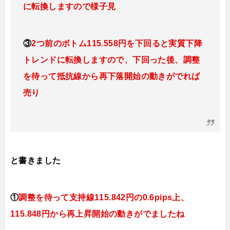
に転換しま
すので様子見
③
2つ前のボトム115.558円を下回ると実質下降
トレンドに転換
しま
すので、下
回った後、調整
を待って抵抗線から再下落開始の動きがでれば
売り
と書きました
①
調整を待って支持線115.842円の0.6pips上、
115.848円か
ら再上昇開始の動きがでましたね