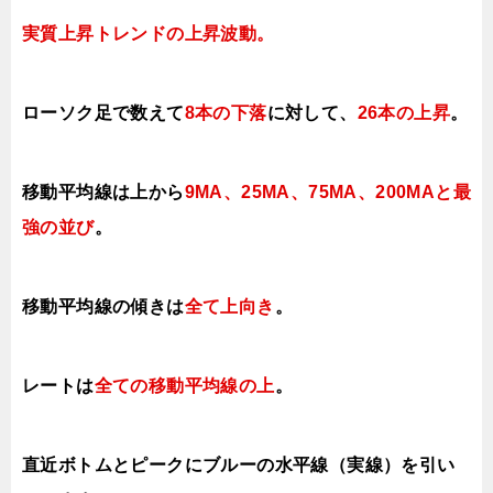
実質上昇トレンドの上昇
波動。
ローソク足で数えて
8本の下落
に対して
、
26本の上昇
。
移動平均線は上から
9MA、25MA、75MA、200MAと最
強の並び
。
移動平均線の傾きは
全て上
向き
。
レートは
全ての移動平均線の上
。
直近ボトムとピークにブルーの水平線（実線）を引い