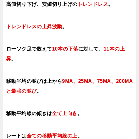
高値切り下げ、安値切り上げの
トレンドレス
。
トレンドレスの上昇波動
。
ローソク足で数えて
10本の下落
に対して、
11本の上
昇
。
移動平均の並びは上から
9MA、25MA、75MA、
200MA
と最強の並び
。
移動平均線の傾きは
全て上向き
。
レートは
全ての移動平均線の上
。