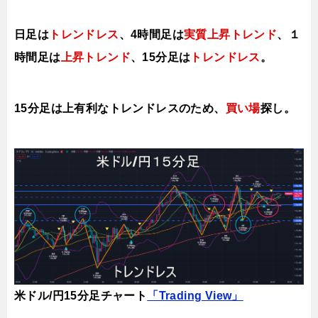
日足は
トレンドレス
、
4時間足は
実質上昇ト
レンド
、１
時間足は
上昇トレンド
、15分足は
ト
レンドレス
。
15分足は上有利な
ト
レンドレスのため、
買い場
探し。
米ドル/円15分足チャート
「Trading View」