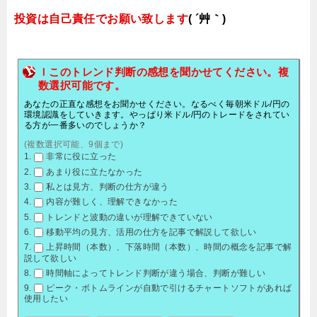
投資は自己責任でお願い致します
( ´艸｀)
ｌこのトレンド判断の感想を聞かせてください。複
数選択可能です。
あなたの正直な感想をお聞かせください。なるべく毎朝米ドル/円の
環境認識をしていきます。やっぱり米ドル/円のトレードをされてい
る方が一番多いのでしょうか？
(複数選択可能、9個まで)
非常に役に立った
あまり役に立たなかった
私とは見方、判断の仕方が違う
内容が難しく、理解できなかった
トレンドと波動の違いが理解できていない
移動平均の見方、活用の仕方を記事で解説して欲しい
上昇時間（本数）、下落時間（本数）、時間の概念を記事で解
説して欲しい
時間軸によってトレンド判断が違う場合、判断が難しい
ピーク・ボトムラインが自動で引けるチャートソフトがあれば
使用したい