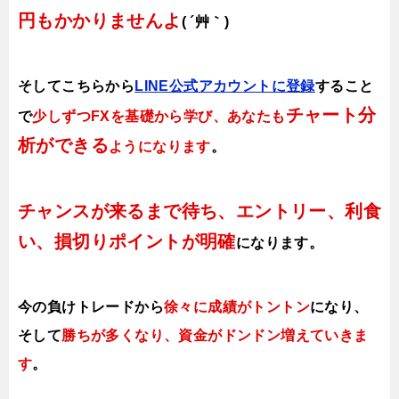
円もかかりませんよ
( ´艸｀)
そしてこちらから
LINE公式アカウントに登録
すること
チャート分
で
少しずつFXを基礎から学び、あなたも
析ができる
ようになります
。
チャンスが来るまで待ち、エントリー、利食
い、損切りポイントが明確
になります。
今の負けトレードから
徐々に成績がトントン
になり、
そして
勝ちが多くなり、資金がドンドン増えていきま
す
。