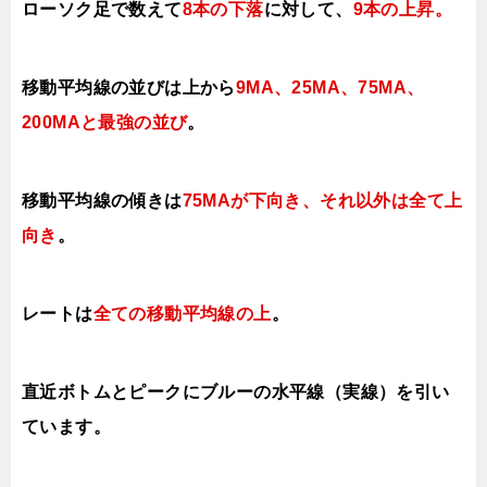
ローソク足で数えて
8本の下落
に対して、
9本の上昇
。
移動平均線の並びは上から
9MA、25MA、75MA、
200MAと最強の並び
。
移動平均線の傾きは
75MAが下向き、それ以外は全て上
向き
。
レートは
全ての移動平均線の上
。
直近ボトムとピークにブルーの水平線（実線）を引い
ています。