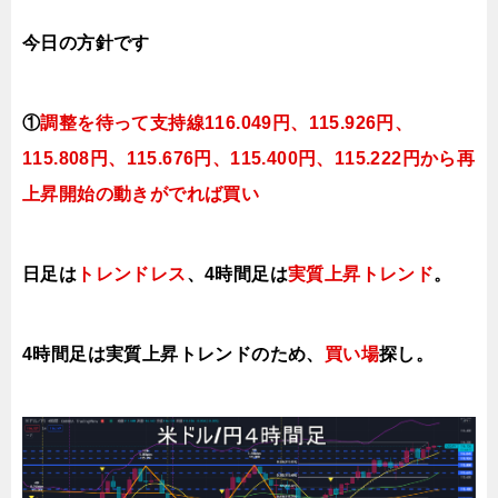
今日
の方針です
①
調整を待って支持線116.049円、115.926円、
115.808円、115.676円、115.400円、115.222円から再
上昇開始の動きがでれば買い
日足は
トレンドレス
、4時間足は
実質上昇トレンド
。
4時間足は実質上昇ト
レンドのため、
買い場
探し。