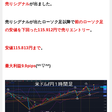
売り
シグナル
が出ました。
売りシグナルが出たローソク足以降で
前のローソク足
の安値を下回った115.912円で売りエントリー
。
安値115.813円まで
。
最大利益9.9pips
(*^▽^*)