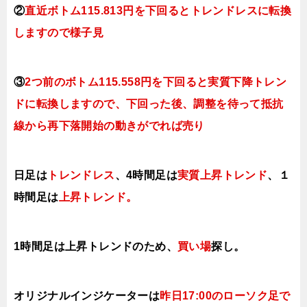
②
直近ボトム115.813円を下回るとトレンドレスに転換
しますので様子見
③
2つ前のボトム115.558円を下回ると実質下降
トレン
ドに転換しますので、下回った後、調整を待って抵抗
線から再下落開始の動きがでれば売り
日足は
トレンドレス
、4時間足は
実質上昇トレンド
、１
時間足は
上昇トレンド。
1時間足は上昇
トレンドのため、
買い場
探し。
オリジナルインジケーターは
昨日17
:00のローソク足で