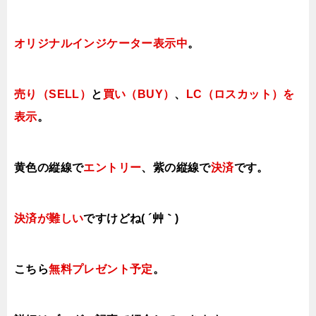
オリジナルインジケーター表示中
。
売り（SELL）
と
買い（BUY）
、
LC（ロスカット）を
表示
。
黄色の縦線で
エントリー
、紫の縦線で
決済
です。
決済が難しい
ですけどね( ´艸｀)
こちら
無料プレゼント予定
。