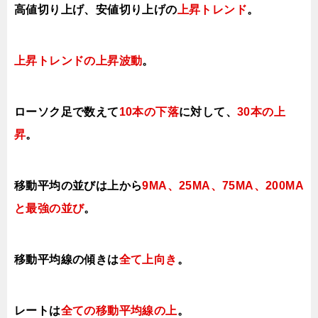
高値切り上げ、安値切り上げの
上昇トレンド
。
上昇トレンドの上昇波動
。
ローソク足で数えて
10本の下落
に対して、
30本の上
昇
。
移動平均の並びは上から
9MA、25MA、75MA、
200MA
と最強の並び
。
移動平均線の傾きは
全て上向き
。
レートは
全ての移動平均線の上
。