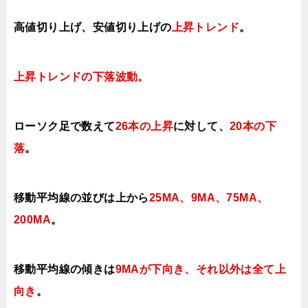
高値切り上げ
、安値切り上げの
上昇トレンド
。
上昇トレンドの下落
波動。
ローソク足で数えて
26本の上昇
に対して、
20本の下
落
。
移動平均線の並びは上から
25MA、9MA、75MA、
200MA
。
移動平均線の傾きは
9MAが下向き、それ以外は全て上
向き
。