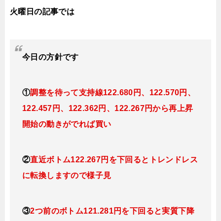
火曜日の記事では
今日
の方針です
①
調整を待って支持線122.680円、122.570円、
122.457円、122.362円、122.267円
から再上昇
開始の動きがでれば買い
②
直近ボトム122.267円を下回るとトレンドレス
に転換
しますので様子見
③
2つ前のボトム121.281円を下回ると実質下降