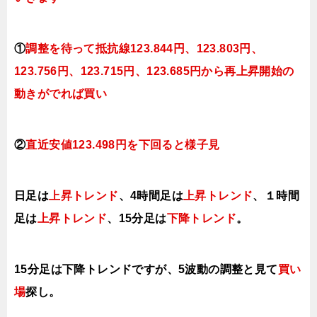
①
調整を待って抵抗線123.844円、123.803円、
123.756円、123.715円、123.685円か
ら再上昇開始の
動きがでれば買い
②
直近安値123.498円を下回ると
様子見
日足は
上昇トレンド
、
4時間足は
上昇ト
レンド
、１時間
足は
上昇トレンド
、15分足は
下降ト
レンド
。
15分足は下降
ト
レンドですが、5波動の調整と見て
買い
場
探し。