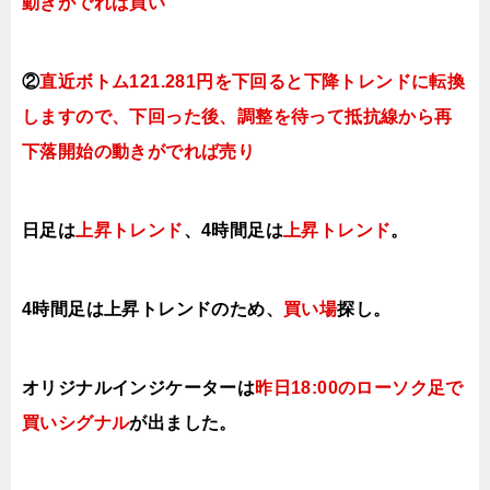
動きがでれば買い
②
直近ボトム121.281円を下回ると下降トレンドに転換
しますので、下回った後、調整を待って抵抗線から再
下落開始の動きがでれば売り
日足は
上昇トレンド
、4時間足は
上昇トレンド
。
4時間足は上昇ト
レンドのため、
買い場
探し。
オリジナルインジケーターは
昨日18:00のローソク足で
買いシグナル
が出ました。