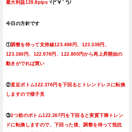
最大利益139.8pips
ヾ(*´∀｀*)ﾉ
今日
の方針です
①
調整を待って支持線123.498円、123.339円、
123.180円、122.976円、122.800円
から再上昇開始の
動きがでれば買い
②
直近ボトム122.376円を下回るとトレンドレスに転換
しますので様子見
③
2つ前のボトム122.267円を下回ると実質下降トレン
ドに転換
しますので、下回った後、調整を待って抵抗