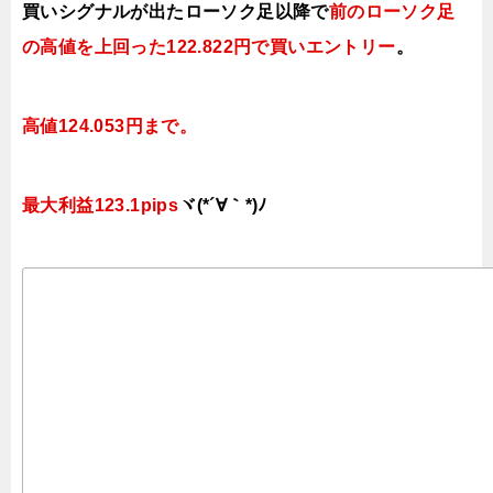
買いシグナルが出たローソク足以降で
前のローソク足
の高値を上回った122.822円で買いエントリー
。
高値124.053円まで。
最大利益123.1pips
ヾ(*´∀｀*)ﾉ