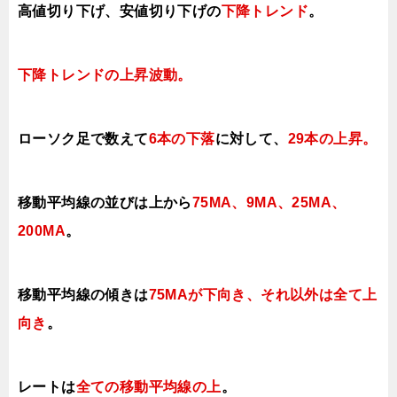
高値切り下げ、
安値切り下げの
下降トレンド
。
下降トレンドの上昇波
動。
ローソク足で数えて
6本の下落
に対して、
29本の上昇
。
移動平均線の並びは上から
75MA、9MA、25MA、
200MA
。
移動平均線の傾きは
75MA
が下向き、それ以外は全て上
向き
。
レートは
全ての移動平均線の上
。