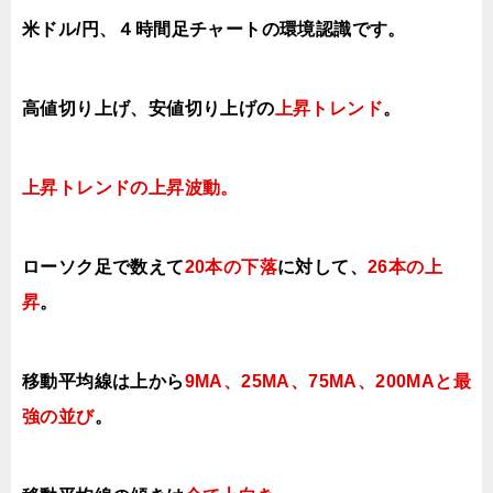
米ドル/円、４時間足チャートの環境認識です。
高値切り上げ、安値切り上げの
上昇トレンド
。
上昇トレンドの上昇
波動。
ローソク足で数えて
20本の下落
に対して
、
26本の上
昇
。
移動平均線は上から
9MA、25MA、75MA、200MAと最
強の並び
。