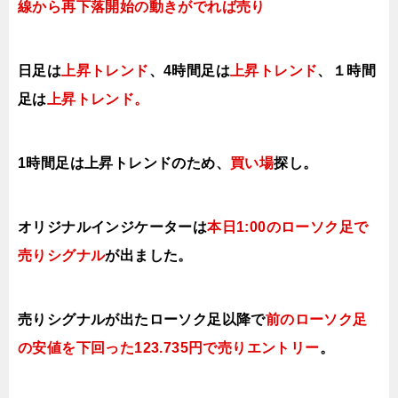
線から再下落開始の動きがでれば売り
日足は
上昇トレンド
、4時間足は
上昇トレンド
、１時間
足は
上昇
トレンド。
1時間足は上昇
トレンドのため、
買い場
探し。
オリジナルインジケーターは
本日1
:00のローソク足で
売り
シグナル
が出ました。
売りシグナルが出たローソク足以降で
前のローソク足
の安値を下回った123.735円で売りエントリー
。