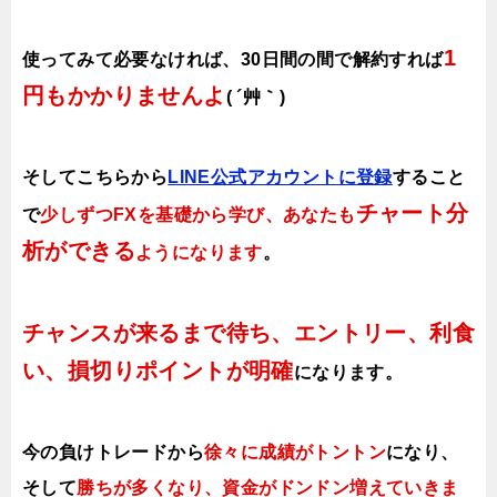
1
使ってみて必要なければ、30日間の間で解約すれば
円もかかりませんよ
( ´艸｀)
そしてこちらから
LINE公式アカウントに登録
すること
チャート分
で
少しずつFXを基礎から学び、あなたも
析ができる
ようになります
。
チャンスが来るまで待ち、エントリー、利食
い、損切りポイントが明確
になります。
今の負けトレードから
徐々に成績がトントン
になり、
そして
勝ちが多くなり、資金がドンドン増えていきま