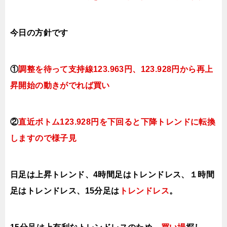
今日
の方針です
①
調整を待って支持線123.963円、123.928円か
ら再上
昇開始の動きがでれば買い
②
直近ボトム123.928円を下回ると下降トレンドに転換
しますので
様子見
日足は上昇トレンド、4時間足はトレンドレス、１時間
足はトレンドレス
、15分足は
ト
レンドレス
。