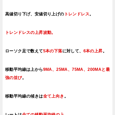
高値切り下げ、安値切り上げの
トレンドレス
。
トレンドレスの上昇
波動。
ローソク足で数えて
5本の下落
に対して
、
6本の上昇
。
移動平均線は上から
9MA、25MA、75MA、200MAと最
強の並び
。
移動平均線の傾きは
全て上
向き
。
レートは
全ての移動平均線の上
。