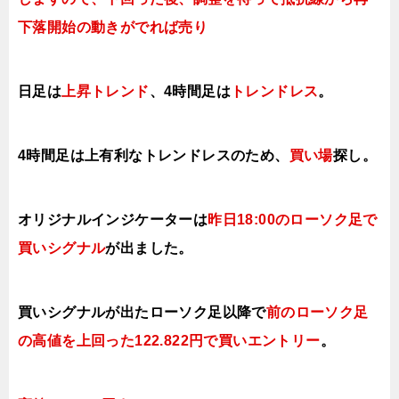
下落開始の動きがでれば売り
日足は
上昇トレンド
、4時間足は
トレンドレス
。
4時間足は上有利なト
レンドレスのため、
買い場
探し。
オリジナルインジケーターは
昨日18:00のローソク足で
買いシグナル
が出ました。
買いシグナルが出たローソク足以降で
前のローソク足
の高値を上回った122.822円で買いエントリー
。