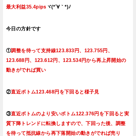
最大利益35.4pips
ヾ(*´∀｀*)ﾉ
今日
の方針です
①
調整を待って支持線123.833円、123.755円、
123.688円、123.612円、123.534円
から再上昇開始の
動きがでれば買い
②
直近ボトム123.468円を下回ると
様子見
③
直近ボトムのより安いボトム122.376円を下回ると実
質下降トレンドに転換
しますので、下回った後、調整
を待って抵抗線から再下落開始の動きがでれば売り