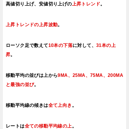
高値切り上げ、安値切り上げの
上昇トレンド
。
上昇トレンドの上昇波動
。
ローソク足で数えて
10本の下落
に対して、
31本の上
昇
。
移動平均の並びは上から
9MA、25MA、75MA、
200MA
と最強の並び
。
移動平均線の傾きは
全て上向き
。
レートは
全ての移動平均線の上
。