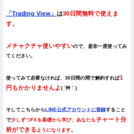
「Trading View」
は
30日間無料で使えま
す。
メチャクチャ使いやすい
ので、
是非一度使ってみ
てください。
1
使ってみて必要なければ、30日間の間で解約すれば
円もかかりませんよ
( ´艸｀)
そしてこちらから
LINE公式アカウントに登録
すること
チャート分
で
少しずつFXを基礎から学び、あなたも
析ができる
ようになります
。