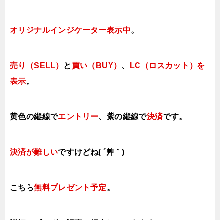
オリジナルインジケーター表示中
。
売り（SELL）
と
買い（BUY）
、
LC（ロスカット）を
表示
。
黄色の縦線で
エントリー
、紫の縦線で
決済
です。
決済が難しい
ですけどね( ´艸｀)
こちら
無料プレゼント予定
。