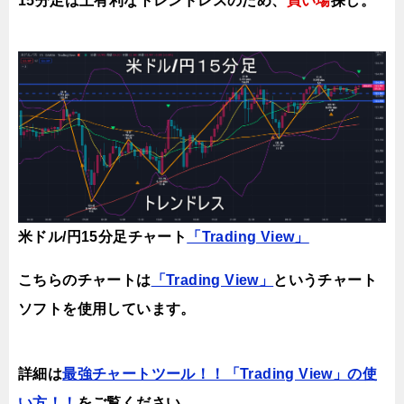
15分足は上有利な
ト
レンドレスのため、
買い場
探し。
米ドル/円15分足チャート
「Trading View」
こちらのチャートは
「Trading View」
というチャート
ソフトを使用しています。
詳細は
最強チャートツール！！「Trading View」の使
い方！！
をご覧ください。