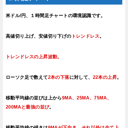
米ドル/円、１時間足チャートの環境認識です。
高値切り上げ
、安値切り下げの
トレンドレス
。
トレンドレスの上昇
波動。
ローソク足で数えて
2本の下落
に対して、
22本の上昇
。
移動平均線の並びは上から
9MA、25MA、75MA、
200MAと最強の並び
。
移動平均線の傾きは
9MAが下向き、それ以外は全て上