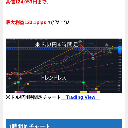
高値124.053円まで。
最大利益123.1pips
ヾ(*´∀｀*)ﾉ
米ドル/円4時間足チャート
「Trading View」
1時間足チャート