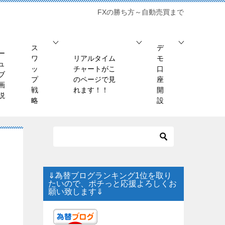
FXの勝ち方～自動売買まで
ス
デ
ー
ワ
リアルタイム
モ
ュ
ッ
チャートがこ
口
ブ
プ
のページで見
座
画
戦
れます！！
開
説
略
設
⇓為替ブログランキング1位を取り
たいので、ポチっと応援よろしくお
願い致します⇓