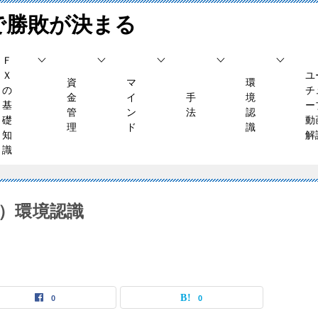
で勝敗が決まる
Ｆ
Ｘ
ユ
資
マ
環
の
チ
金
イ
手
境
基
ー
管
ン
法
認
礎
動
理
ド
識
知
解
識
水）環境認識
0
0