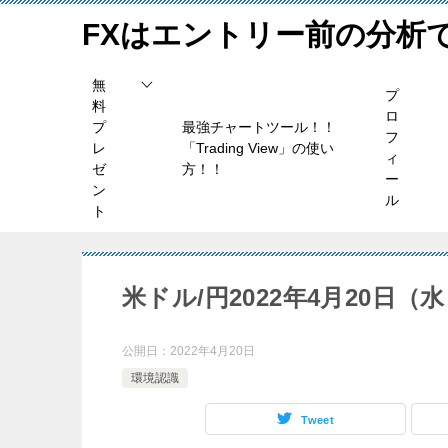
FXはエントリー前の分析
無
プ
料
ロ
プ
最強チャートツール！！
フ
レ
「Trading View」の使い
ィ
ゼ
方！！
ー
ン
ル
ト
米ドル/円2022年4月20日（
公開日：
2022年4月20日
環境認識
Tweet