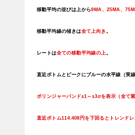
移動平均の並びは上から
9MA、25MA、75
移動平均線の傾きは
全て上向き
。
レートは
全ての移動平均線の上
。
直近ボトムとピークにブルーの水平線（実
ボリンジャーバンド±1～±3σを表示（全て
直近ボトム114.408円を下回ると
トレンドレ