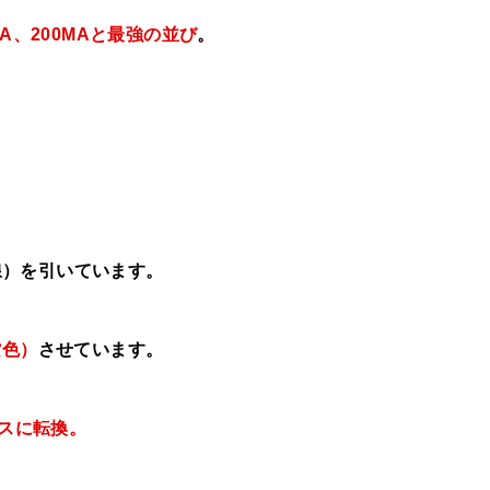
MA、
200MAと最強の並び
。
線）を引いています。
紫色）
させています。
スに転換。