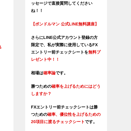
ッセージで直接質問してください
ね！！
【ポンドルマン 公式LINE無料講座】
さらにLINE公式アカウント登録の方
限定で、私が実際に使用しているFX
れ
エントリー前チェックシートを
無料プ
レゼント中！！
相場は
確率論
です。
勝つための
確率を上げるためにはどう
しますか？
FXエントリー前チェックシートは勝
つため
の
確率、優位性を上げるための
20項目に渡るチェックシート
です。