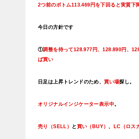
2つ前のボトム113.469円を下回ると実質
下
今日
の方針です
①
調整を待って128
.977円、128.890円、
ば買い
日足は上昇トレンドのため、
買い場
探し。
オリジナルインジケーター表示中
。
売り（SELL）
と
買い（BUY）
、
LC（ロス