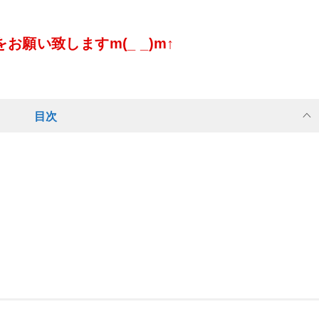
願い致しますm(_ _)m↑
目次