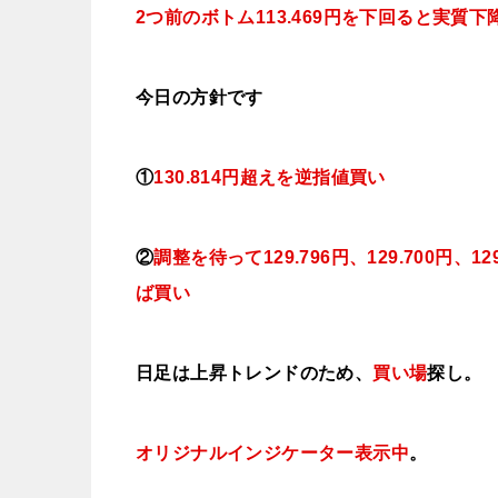
2つ前のボトム113.469円を下回ると実質
下
今日
の方針です
①
130
.814円超えを逆指値
買い
②
調整を待って129
.796円、129.700円、12
ば買い
日足は上昇トレンドのため、
買い場
探し。
オリジナルインジケーター表示中
。