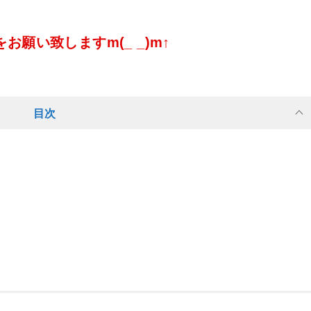
願い致しますm(_ _)m↑
目次