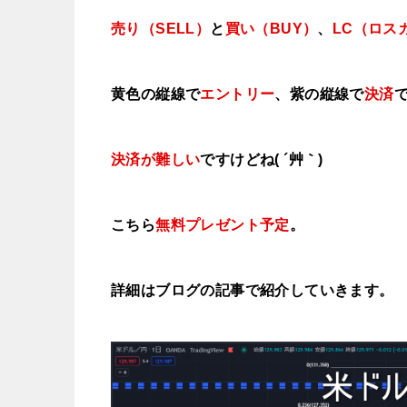
売り（SELL）
と
買い（BUY）
、
LC（ロス
黄色の縦線で
エントリー
、紫の縦線で
決済
決済が難しい
ですけどね( ´艸｀)
こちら
無料プレゼント予定
。
詳細はブログの記事で紹介していきます。