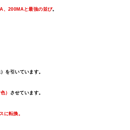
MA、
200MAと最強の並び
。
線）を引いています。
紫色）
させています。
スに転換。