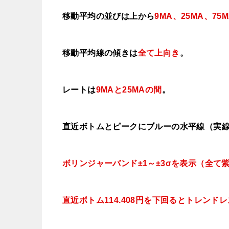
移動平均の並びは上から
9MA、25MA、75
移動平均線の傾きは
全て上向き
。
レートは
9MAと25MAの間
。
直近ボトムとピークにブルーの水平線（実
ボリンジャーバンド±1～±3σを表示（全て
直近ボトム114.408円を下回ると
トレンドレ