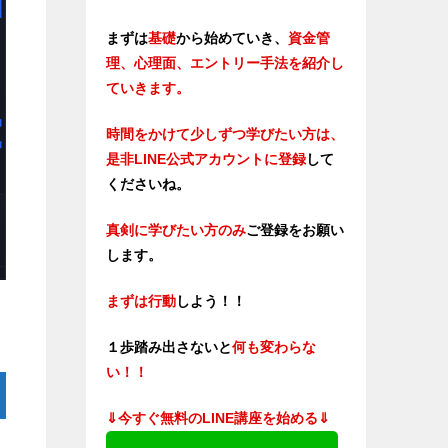
まずは
基礎
から始めていき、
資金管
理、心理面、エントリー手法を紹介し
ていきます。
時間をかけて少しずつ学びたい方は、
是非LINE公式アカウントに登録
して
くださいね。
真剣に学びたい方のみ
ご登録をお願い
します。
まずは行動
しよう！！
１歩踏み出さないと
何も変わらな
い！！
⇓今すぐ無料のLINE講座を始める⇓