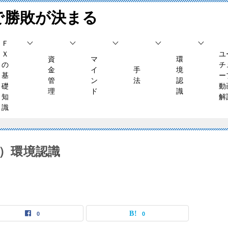
で勝敗が決まる
Ｆ
Ｘ
ユ
資
マ
環
の
チ
金
イ
手
境
基
ー
管
ン
法
認
礎
動
理
ド
識
知
解
識
木）環境認識
0
0