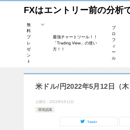
FXはエントリー前の分析
無
プ
料
ロ
プ
最強チャートツール！！
フ
レ
「Trading View」の使い
ィ
ゼ
方！！
ー
ン
ル
ト
米ドル/円2022年5月12日（
公開日：
2022年5月12日
環境認識
Tweet