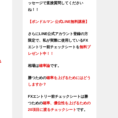
ッセージで直接質問してください
ね！！
【ポンドルマン 公式LINE無料講座】
さらにLINE公式アカウント登録の方
限定で、私が実際に使用しているFX
エントリー前チェックシートを
無料プ
レゼント中！！
れ
相場は
確率論
です。
勝つための
確率を上げるためにはどう
しますか？
FXエントリー前チェックシートは勝
つため
の
確率、優位性を上げるための
20項目に渡るチェックシート
です。