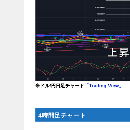
米ドル/円日足チャート
「Trading View」
4時間足チャート