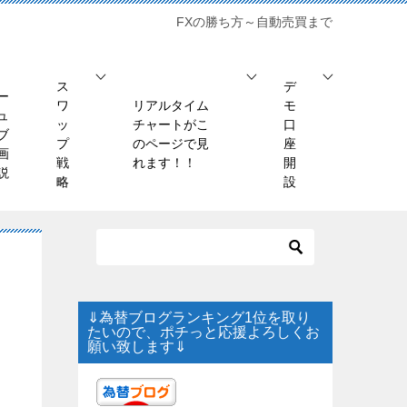
FXの勝ち方～自動売買まで
ス
デ
ー
ワ
リアルタイム
モ
ュ
ッ
チャートがこ
口
ブ
プ
のページで見
座
画
戦
れます！！
開
説
略
設
⇓為替ブログランキング1位を取り
たいので、ポチっと応援よろしくお
願い致します⇓