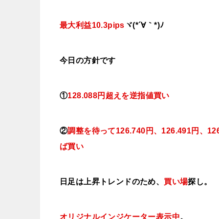
最大利益10.3pips
ヾ(*´∀｀*)ﾉ
今日
の方針です
①
128
.088円超えを逆指値
買い
②
調整を待って126
.740円、126.491円、12
ば買い
日足は上昇トレンドのため、
買い場
探し。
オリジナルインジケーター表示中
。