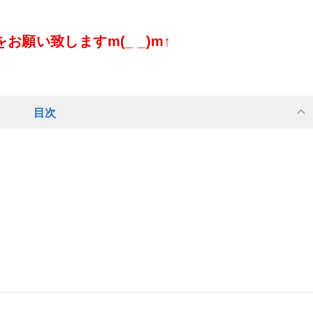
願い致しますm(_ _)m↑
目次