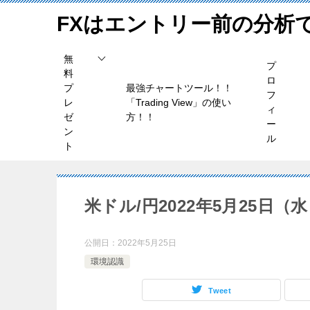
FXはエントリー前の分析
無
プ
料
ロ
プ
最強チャートツール！！
フ
レ
「Trading View」の使い
ィ
ゼ
方！！
ー
ン
ル
ト
米ドル/円2022年5月25日（
公開日：
2022年5月25日
環境認識
Tweet