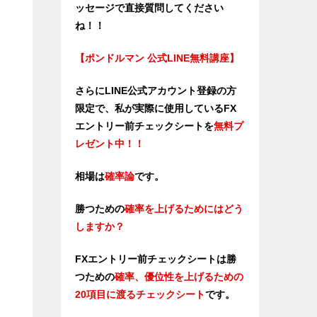
ッセージで直接質問してください
ね！！
【ポンドルマン 公式LINE無料講座】
さらにLINE公式アカウント登録の方
限定で、私が実際に使用しているFX
エントリー前チェックシートを
無料プ
レゼント中！！
相場は
確率論
です。
勝つための
確率を上げるためにはどう
しますか？
FXエントリー前チェックシートは勝
つため
の
確率、優位性を上げるための
20項目に渡るチェックシート
です。