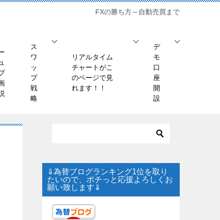
FXの勝ち方～自動売買まで
ス
デ
ー
ワ
リアルタイム
モ
ュ
ッ
チャートがこ
口
ブ
プ
のページで見
座
画
戦
れます！！
開
説
略
設
⇓為替ブログランキング1位を取り
たいので、ポチっと応援よろしくお
願い致します⇓