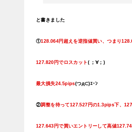
と書きました
①
128
.064円超えを逆指値
買い、つまり128
127.820円でロスカット
( ；∀；)
最大損失24.5pips
(つд⊂)ｴｰﾝ
②
調整を待って
127.527円の1.3pips下、127
127.643円で買いエントリーして高値127.7