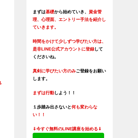
まずは
基礎
から始めていき、
資金管
理、心理面、エントリー手法を紹介し
ていきます。
時間をかけて少しずつ学びたい方は、
是非LINE公式アカウントに登録
して
くださいね。
真剣に学びたい方のみ
ご登録をお願い
します。
れ
まずは行動
しよう！！
１歩踏み出さないと
何も変わらな
い！！
⇓今すぐ無料のLINE講座を始める⇓