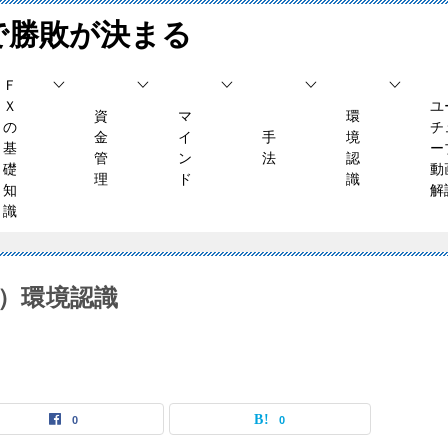
で勝敗が決まる
Ｆ
Ｘ
ユ
資
マ
環
の
チ
金
イ
手
境
基
ー
管
ン
法
認
礎
動
理
ド
識
知
解
識
水）環境認識
0
0