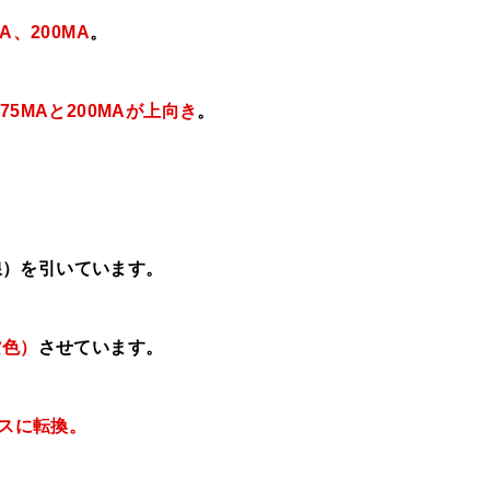
MA、
200MA
。
7
5MAと200MAが上向き
。
線）を引いています。
紫色）
させています。
スに転換。