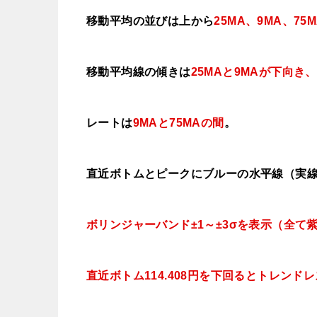
移動平均の並びは上から
25MA、9MA、75
移動平均線の傾きは
25MAと
9MAが下向き、
レートは
9MAと75MAの間
。
直近ボトムとピークにブルーの水平線（実
ボリンジャーバンド±1～±3σを表示（全て
直近ボトム114.408円を下回ると
トレンドレ