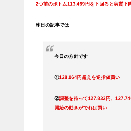
2つ前のボトム113.469円を下回ると実質
下
昨日の記事では
今日
の方針です
①
128
.064円超えを逆指値
買い
②
調整を待って127
.832円、127.7
開始の動きがでれば買い