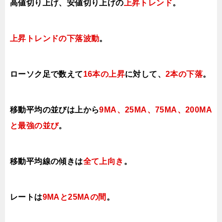
高値切り上げ、安値切り上げの
上昇トレンド
。
上昇トレンドの下落波動
。
ローソク足で数えて
16本の上昇
に対して、
2本の下落
。
移動平均の並びは上から
9MA、25MA、75MA、
200MA
と最強の並び
。
移動平均線の傾きは
全て
上向き
。
レートは
9MAと25MAの間
。