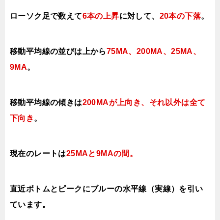
ローソク足で数えて
6本の上昇
に対して、
20本の下落
。
移動平均線の並びは上から
75MA、200MA、25MA、
9MA
。
移動平均線の傾きは
200MAが上向き、それ以外は全て
下向き
。
現在のレートは
25MAと9
MAの間
。
直近ボトムとピークにブルーの水平線（実線）を引い
ています。