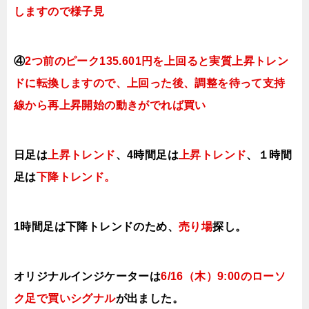
しますので様子見
④
2つ前のピーク135.601円を上回ると実質上昇トレン
ドに転換
しますので、上回った後、調整を待って支持
線から再上昇開始の動きがでれば買い
日足は
上昇トレンド
、4時間足は
上昇トレンド
、１時間
足は
下降ト
レンド。
1時間足は下降
トレンドのため、
売り場
探し。
オリジナルインジケーターは
6/16（木
）9:00
のローソ
ク足で買い
シグナル
が出ました。