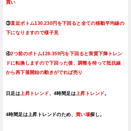
買い
③
直近ボトム130.230円を下回ると全ての移動平均線の
下
になりますので様子見
④
2つ前のボトム126.359円を下回ると実質下降
トレン
ドに転換
しますので下回った後、調整を待って抵抗線
から再下落開始の動きがでれば売り
日足は
上昇トレンド
、4時間足は
上昇トレンド
。
4時間足は上昇ト
レンドのため、
買い場
探し。