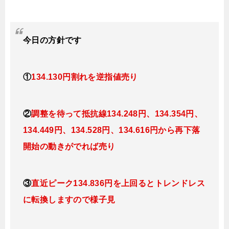
今日
の方針です
①
134.130円割れを逆指値売り
②
調整を待って抵抗線
134.248円、134.354円、
134.449
円、134
.528円、134.616円から再下落
開始の動きがでれば売り
③
直近ピーク134.836円を上回るとトレンドレス
に転換
しますので様子見