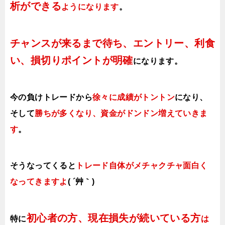
析ができる
ようになります
。
チャンスが来るまで待ち、エントリー、利食
い、損切りポイントが明確
になります。
今の負けトレードから
徐々に成績がトントン
になり、
そして
勝ちが多くなり、資金がドンドン増えていきま
す
。
そうなってくると
トレード自体がメチャクチャ面白く
なってきますよ
( ´艸｀)
初心者の方、現在損失が続いている方
特に
は