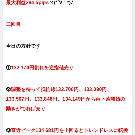
最大利益294.5pips
ヾ(*´∀｀*)ﾉ
二回目
今日
の方針です
①
132.174円割れを逆指値売り
②
調整を待って抵抗線
132.706円、133.090円、
133.507
円、133
.846円、134.149円から再下落開始の
動きがでれば売り
③
直近ピーク134.681円を上回るとトレンドレスに転換