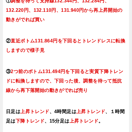
①
調整を待って支持線
132.344円、132.284円、
132.220
円、132
.110円、131.940円から再上昇開始の
動きがでれば買い
②
直近ボトム131.864円を下回るとトレンドレスに転換
しますので様子見
③
2つ前のボトム131.494円を下回ると実質下降トレン
ドに転換
しますので、下回った後、調整を待って抵抗
線から再下落開始の動きがでれば売り
日足は
上昇トレンド
、4時間足は
上昇トレンド
、１時間
足は
下降トレンド
、15分足は
上昇ト
レンド
。