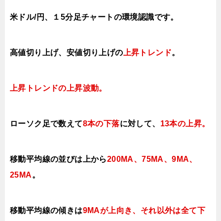
米ドル/円、１5分足チャートの環境認識です。
高値切り上げ、
安値切り上げの
上昇ト
レンド
。
上昇トレンドの上昇
波
動。
ローソク足で数えて
8本の下落
に対して、
13本の上昇
。
移動平均線の並びは上から
200MA、75MA、9MA、
25MA
。
移動平均線の傾きは
9MAが上向き、それ以外は全て下