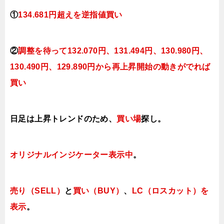
①
134.681
円超えを逆指値買い
②
調整を待って132.070
円、131.494円、130.980円、
130.490円、129.890円
から再上昇開始の動きがでれば
買い
日足は上昇トレンドのため、
買い場
探し。
オリジナルインジケーター表示中
。
売り（SELL）
と
買い（BUY）
、
LC（ロスカット）を
表示
。