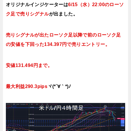
オリジナルインジケーターは
6/15（水
）22:00
のローソ
ク足で
売り
シグナル
が出ました。
売りシグナルが出たローソク足以降で前のローソク足
の安値を下回った134.397円で売りエントリー。
安値131.494円まで。
最大利益290.3pips
ヾ(*´∀｀*)ﾉ