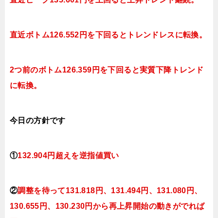
直近ボトム126.552円を下回ると
トレンドレスに転換。
2つ前のボトム126.359円を下回ると実質下降
トレンド
に転換。
今日
の方針です
①
132.904円超えを逆指値買い
②
調整を待って
131.818円、131.494
円、131.080円、
130.655円、130.230円から再上昇開始の動きがでれば