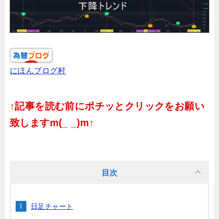
にほんブログ村
↑記事を読む前にポチッとクリックをお願い
致しますm(_ _)m↑
目次
日足チャート