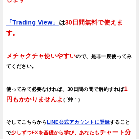
「Trading View」
は
30日間無料で使えま
す。
メチャクチャ使いやすい
ので、
是非一度使ってみ
てください。
1
使ってみて必要なければ、30日間の間で解約すれば
円もかかりませんよ
( ´艸｀)
そしてこちらから
LINE公式アカウントに登録
すること
チャート分
で
少しずつFXを基礎から学び、あなたも