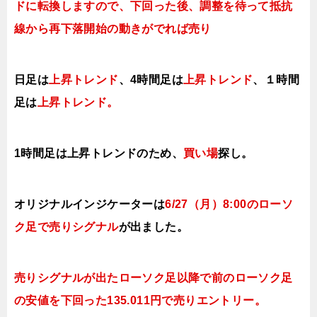
ドに転換
しますので、下回った後、調整を待って抵抗
線から再下落開始の動きがでれば売り
日足は
上昇トレンド
、4時間足は
上昇トレンド
、１時間
足は
上昇ト
レンド。
1時間足は上昇
トレンドのため、
買い場
探し。
オリジナルインジケーターは
6/27（月
）8:00
のローソ
ク足で売り
シグナル
が出ました。
売りシグナルが出たローソク足以降で前のローソク足
の安値を下回った135.011円で売りエントリー。