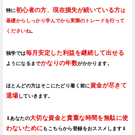
初心者の方、現在損失が続いている方
特に
は
基礎からしっかり学んでから実際のトレードを行って
くださいね
。
毎月安定した利益を継続して出せる
独学では
かなりの年数
ようになるまで
がかかります
。
資金が尽きて
ほとんどの方はそこにたどり着く前に
退場
していきます。
大切な資金と貴重な時間を無駄に使
⇓あなたの
わないために
も
こちらから登録をおススメします⇓