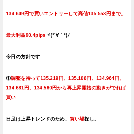
134.649円で買いエントリーして高値135.553円まで。
最大利益90.4pips
ヾ(*´∀｀*)ﾉ
今日
の方針です
①
調整を待って135.219
円、135.106円、134.964円、
134.681円、134.560円
から再上昇開始の動きがでれば
買い
日足は上昇トレンドのため、
買い場
探し。