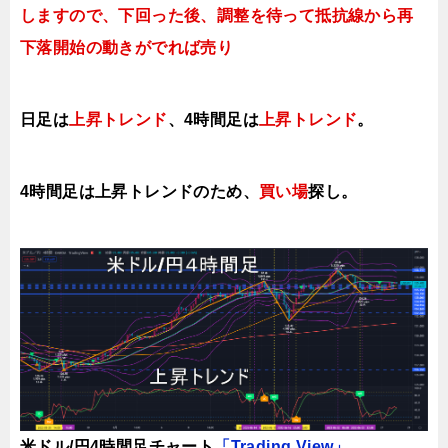
しますので、下回った後、調整を待って抵抗線から再
下落開始の動きがでれば売り
日足は
上昇トレンド
、4時間足は
上昇トレンド
。
4時間足は上昇ト
レンドのため、
買い場
探し。
米ドル/円4時間足チャート
「Trading View」