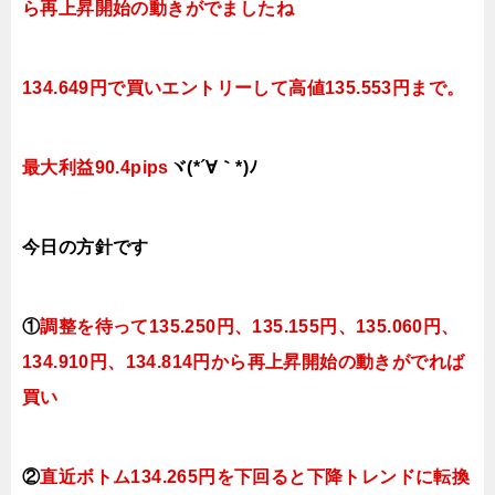
ら再上昇開始の動きがでましたね
134.649円で買いエントリーして高値135.553円まで。
最大利益90.4pips
ヾ(*´∀｀*)ﾉ
今日
の方針です
①
調整を待って
135.250円、135.155
円、135.060円、
134.910円、134.814円から再上昇開始の動きがでれば
買い
②
直近ボトム134.265円を下回ると下降
トレンドに転換