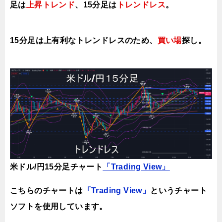
足は
上昇トレンド
、15分足は
ト
レンドレス
。
15分足は上有利な
トレンドレスのため、
買い場
探し。
米ドル/円15分足チャート
「Trading View」
こちらのチャートは
「Trading View」
というチャート
ソフトを使用しています。