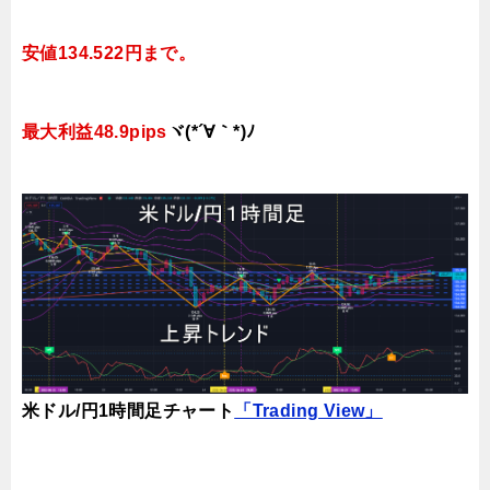
安値134.522円まで。
最大利益48.9pips
ヾ(*´∀｀*)ﾉ
米ドル/円1時間足チャート
「Trading View」