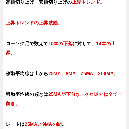
高値切り上げ、安値切り上げの
上昇トレンド
。
上昇トレンドの上昇
波動。
ローソク足で数えて
10本の下落
に対して
、
14本の上
昇
。
移動平均線は上から
25MA、9MA、75MA、200MA
。
移動平均線の傾きは
25MAが下向き、それ以外は全て
上
向き。
レートは
25MAと9MAの間
。