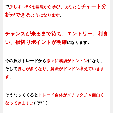
チャート分
で
少しずつFXを基礎から学び、あなたも
析ができる
ようになります
。
チャンスが来るまで待ち、エントリー、利食
い、損切りポイントが明確
になります。
今の負けトレードから
徐々に成績がトントン
になり、
そして
勝ちが多くなり、資金がドンドン増えていきま
す
。
そうなってくると
トレード自体がメチャクチャ面白く
なってきますよ
( ´艸｀)