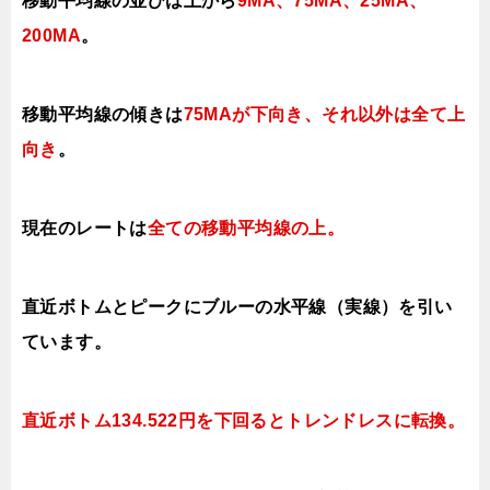
移動平均線の並びは上から
9MA、75MA、
25MA、
200MA
。
移動平均線の傾きは
75MAが下向き、それ以外は全て上
向き
。
現在のレートは
全ての移動平均線の上
。
直近ボトムとピークにブルーの水平線（実線）を引い
ています。
直近ボトム134.522円を下回ると
トレンドレスに転換。