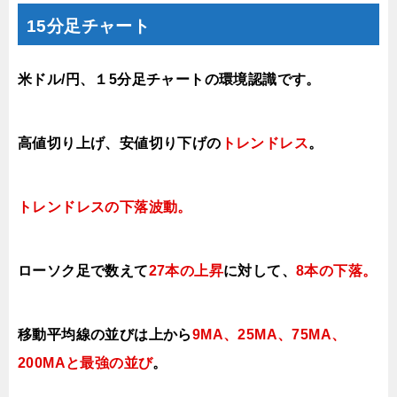
15分足チャート
米ドル/円、１5分足チャートの環境認識です。
高値切り上げ、
安値切り下げの
ト
レンドレス
。
トレンドレスの下落
波
動。
ローソク足で数えて
27本の上昇
に対して、
8本の下落
。
移動平均線の並びは上から
9MA、25MA、75MA、
200MAと最強の並び
。