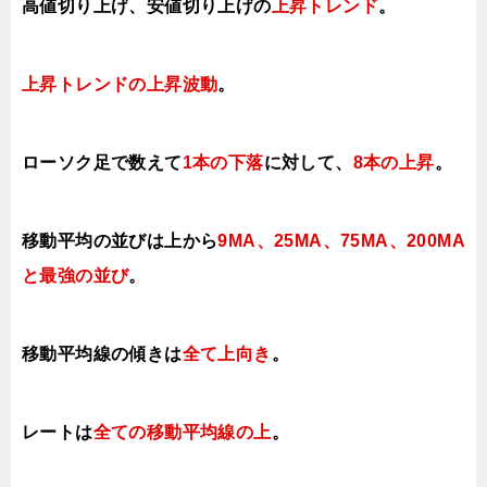
高値切り上げ、安値切り上げの
上昇トレンド
。
上昇トレンドの上昇波動
。
ローソク足で数えて
1本の下落
に対して、
8本の上昇
。
移動平均の並びは上から
9MA、25MA、75MA、
200MA
と最強の並び
。
移動平均線の傾きは
全て
上向き
。
レートは
全ての移動平均線の上
。