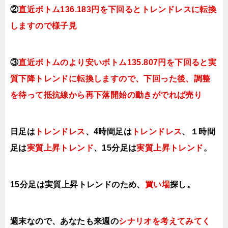
②
直近ボトム
136
.183円を下回ると
トレンドレスに転換
しますので様子見
③
直近ボトムのより安いボトム135.807円を下回ると実
質下降トレンドに転換
しますので、下回った後、調整
を待って抵抗線から再下落開始の動きがでれば売り
日足は
トレンドレス
、4時間足は
トレンドレス
、１時間
足は
実質上昇トレンド
、15分足は
実質上昇ト
レンド
。
15分足は実質上昇トレンド
のため、
買い場
探し。
週末なので、あなたも来週の
シナリオを考えてみてく