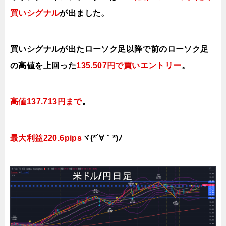
買いシグナル
が出ました。
買いシグナルが出たローソク足以降で前のローソク足
の高値を上回った
135.507円で
買いエントリー
。
高値137.713円まで
。
最大利益220.6pips
ヾ(*´∀｀*)ﾉ