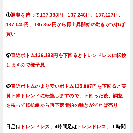
①
調整を待って137
.388円
、137.248円、137.127円、
137.045円、136.862円
から再上昇開始の動きがでれば
買い
②
直近ボトム
136
.183円を下回ると
トレンドレスに転換
しますので様子見
③
直近ボトムのより安いボトム135.807円を下回ると実
質下降トレンドに転換
しますので、下回った後、調整
を待って抵抗線から再下落開始の動きがでれば売り
日足は
トレンドレス
、4時間足は
トレンドレス
、１時間