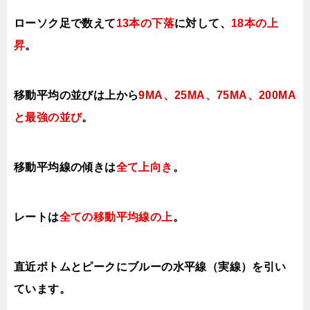
ローソク足で数えて
13本の下落
に対して、
18本の上
昇
。
移動平均の並びは上から
9MA、25MA、75MA、
200MA
と最強の並び
。
移動平均線の傾きは
全て
上向き
。
レートは
全ての移動平均線の上
。
直近ボトムとピークにブルーの水平線（実線）を引い
ています。