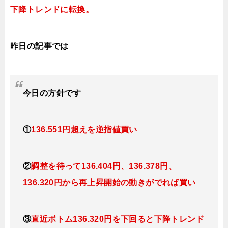
下降
トレンドに転換。
昨日の記事では
今日
の方針です
①
136.551円超えを逆指値買い
②
調整を待って136
.404円
、136.378円、
136.320円
から再上昇開始の動きがでれば買い
③
直近ボトム136.320円を下回ると
下降トレンド