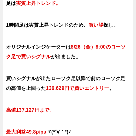
足は
実質上昇ト
レンド。
1時間足は実質上昇
トレンドのため、
買い場
探し。
オリジナルインジケーターは
8/26（金
）8:00のローソ
ク足で買いシグナル
が出ました。
買いシグナルが出たローソク足以降で前のローソク足
の高値を上回った
136.629円で買い
エントリー
。
高値137.127円まで。
最大利益49.8pips
ヾ(*´∀｀*)ﾉ