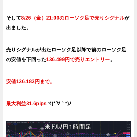
そして
8/26（金
）21:00のローソク足で売りシグナル
が
出ました。
売りシグナルが出たローソク足以降で前のローソク足
の安値を下回った
136.499円で
売り
エントリー
。
安値136.183円まで。
最大利益31.6pips
ヾ(*´∀｀*)ﾉ