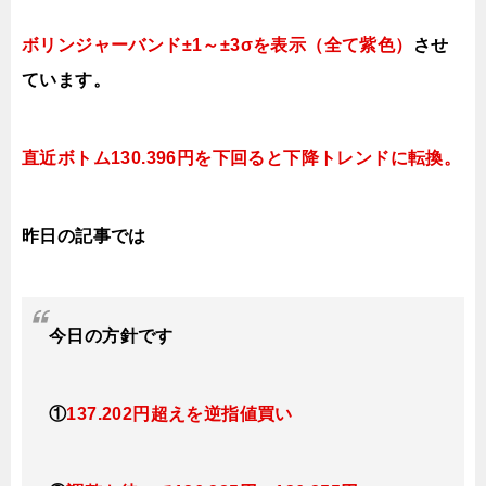
ボリンジャーバンド±1～±3σを表示（全て紫色）
させ
ています。
直近ボトム130.396円を下回ると
下降トレンドに転換。
昨日の記事では
今日
の方針です
①
137.202円超えを逆指値
買い