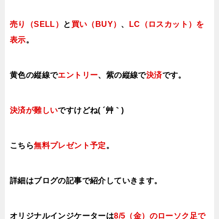
売り（SELL）
と
買い（BUY）
、
LC（ロスカット）を
表示
。
黄色の縦線で
エントリー
、紫の縦線で
決済
です。
決済が難しい
ですけどね( ´艸｀)
こちら
無料プレゼント予定
。
詳細はブログの記事で紹介していきます。
オリジナルインジケーターは
8/5（金）のローソク足で