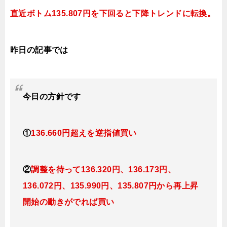
直近ボトム135
.807円を下回ると下降
トレンドに転換
。
昨日の記事では
今日の方針です
①
136.660円超えを逆指値
買い
②
調整を待って136
.320円
、136.173円、
136.072円、135.990円、135.807円
から再上昇
開始の動きがでれば買い