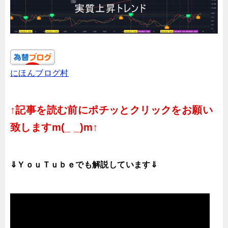
にほんブログ村
↑記事を読む前にポチッとクリックをお願い
致しますm(_ _)m↑
⇓ＹｏｕＴｕｂｅでも解説しています⇓