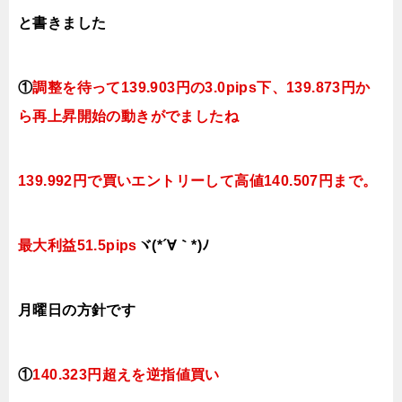
と書きました
①
調整を待って139
.903円の3.0pips下、139.873円
か
ら再上昇開始の動きがでましたね
139.992円で買いエントリーして高値140.507円まで。
最大利益51.5pips
ヾ(*´∀｀*)ﾉ
月曜日の方針です
①
140.323円超えを逆指値
買い