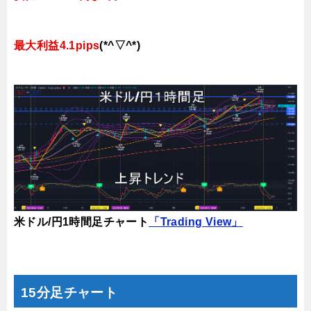
最大利益4.1pips
(*^▽^*)
米ドル/円1時間足チャート
「Trading View」
15分足チャート