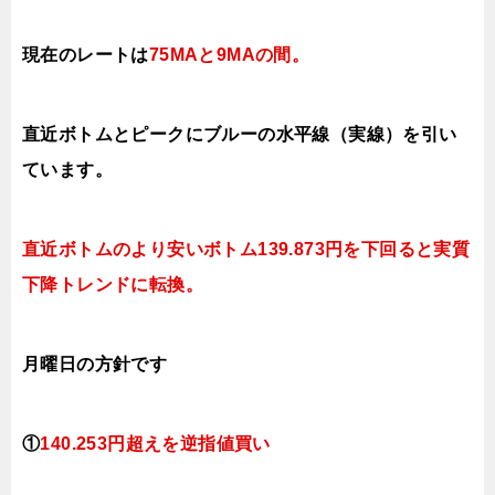
現在のレートは
75MAと9MAの間
。
直近ボトムとピークにブルーの水平線（実線）を引い
ています。
直近ボトムのより安いボトム
139
.873円を下回ると
実質
下降
トレンドに転換。
月曜日の方針です
①
140.253円超えを逆指値
買い