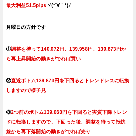
最大利益51.5pips
ヾ(*´∀｀*)ﾉ
月曜日
の方針です
①
調整を待って140.072
円
、139.958円、139.873円
か
ら再上昇開始の動きがでれば買い
②
直近ボトム
139
.873円を下回ると
トレンドレスに転換
しますので様子見
③
2つ前のボトム139.060円を下回ると実質下降トレン
ドに転換
しますので、下回った後、調整を待って抵抗
線から再下落開始の動きがでれば売り