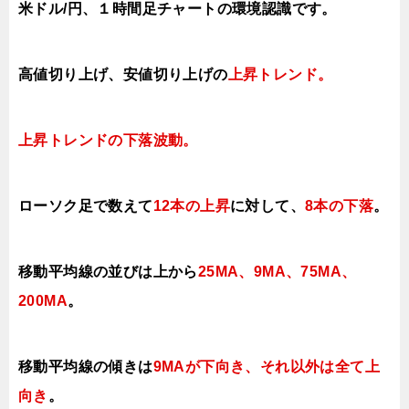
米ドル/円、１時間足チャートの環境認識です。
高値切り上げ
、安値切り上げ
の
上昇トレンド
。
上昇トレンドの下落
波動。
ローソク足で数えて
12本の上昇
に対して、
8本の下落
。
移動平均線の並びは上から
25MA、9MA、75MA、
200MA
。
移動平均線の傾きは
9MAが下向き、それ以外は
全て上
向き
。