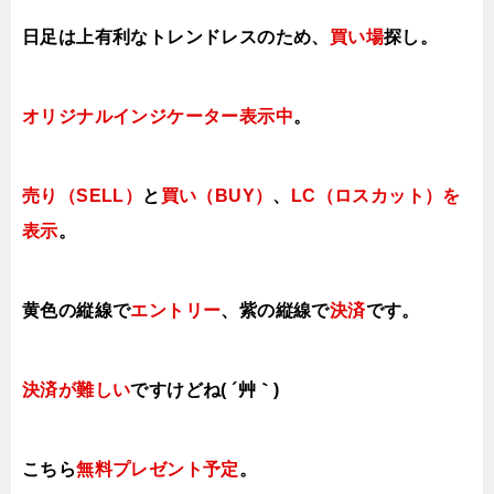
日足は上有利なトレンドレスのため、
買い場
探し。
オリジナルインジケーター表示中
。
売り（SELL）
と
買い（BUY）
、
LC（ロスカット）を
表示
。
黄色の縦線で
エントリー
、紫の縦線で
決済
です。
決済が難しい
ですけどね( ´艸｀)
こちら
無料プレゼント予定
。