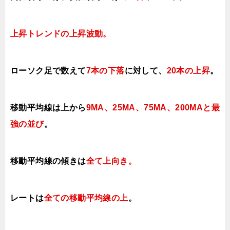
上昇トレンドの上昇
波動。
ローソク足で数えて
7本の下落
に対して
、
20本の上昇
。
移動平均線は上から
9MA、25MA、75MA、200MAと最
強の並び
。
移動平均線の傾きは
全て上向き。
レートは
全ての移動平均線の上
。