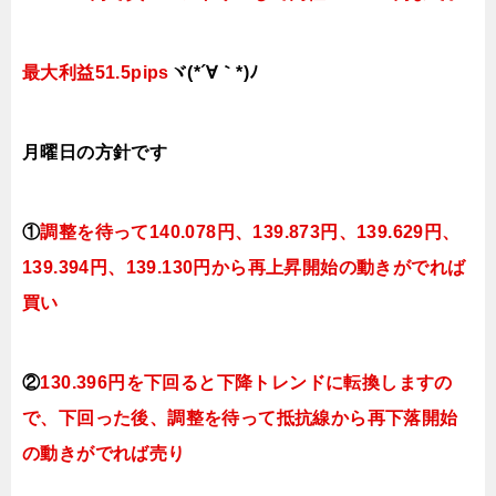
最大利益51.5pips
ヾ(*´∀｀*)ﾉ
月曜日
の方針です
①
調整を待って140.078円、139.873
円、139.629円、
139.394円、139.130円か
ら再上昇開始の動きがでれば
買い
②
130.396円を下回ると下降トレンドに転換しますの
で、下回った後、調整を待って抵抗線から再下落開始
の動きがでれば売り