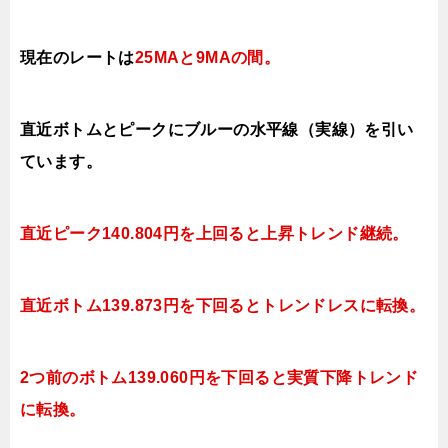
現在のレートは
25MAと9MAの間
。
直近ボトムとピークにブルーの水平線（実線）を引い
ています。
直近ピーク
140.804
円を上回ると上昇
トレンド継続。
直近ボトム
139
.873円を下回ると
トレンドレスに転換。
2つ前のボトム
139
.060円を下回ると実質
下降
トレンド
に転換。