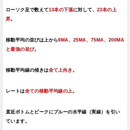
ローソク足で数えて
13本の下落
に対して、
23本の上
昇
。
移動平均の並びは上から
9MA、25MA、75MA、
200MA
と最強の並び
。
移動平均線の傾きは
全て
上向き
。
レートは
全ての移動平均線の上
。
直近ボトムとピークにブルーの水平線（実線）を引い
ています。