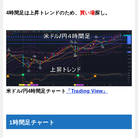
4時間足は上昇ト
レンドのため、
買い場
探し。
米ドル/円4時間足チャート
「Trading View」
1時間足チャート