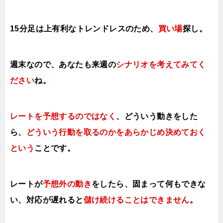
15分足は上有利なトレンドレス
のため、
買い場
探し。
週末なので、あなたも来週の
シナリオを考えてみてく
ださい
ね。
レートを予想するのではなく
、どういう動きをした
ら、
どういう行動を取る
のかをあらかじめ決めておく
という
ことです。
レートが
予想外の動き
をしたら、固まって何もできな
い、対応が遅れると
儲け続けることはできません
。