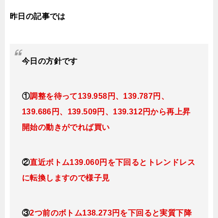
昨日の記事では
今日
の方針です
①
調整を待って139
.958円
、139.787円、
139.686円、139.509円、139.312円
から再上昇
開始の動きがでれば買い
②
直近ボトム
139
.060円を下回ると
トレンドレス
に転換しますので様子見
③
2つ前のボトム138.273円を下回ると実質下降