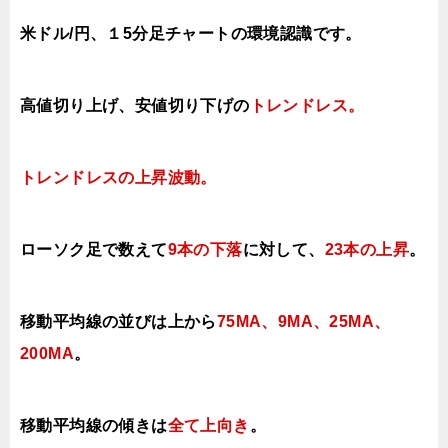
米ドル/円、１5分足チャートの環境認識です。
高値切り上げ
、安値切り下
げ
の
トレンドレス
。
トレンドレスの上昇
波動。
ローソク足で数えて
9本の下落
に対して、
23本の上昇
。
移動平均線の並びは上から
75MA、9MA、25MA、
200MA
。
移動平均線の傾きは
全て上向き
。