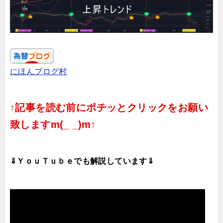
にほんブログ村
↑記事を読む前にポチッとクリックをお願い
致しますm(_ _)m↑
⇓ＹｏｕＴｕｂｅでも解説しています⇓