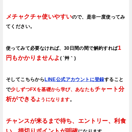
メチャクチャ使いやすい
ので、
是非一度使ってみ
てください。
1
使ってみて必要なければ、30日間の間で解約すれば
円もかかりませんよ
( ´艸｀)
そしてこちらから
LINE公式アカウントに登録
すること
チャート分
で
少しずつFXを基礎から学び、あなたも
析ができる
ようになります
。
チャンスが来るまで待ち、エントリー、利食
い、損切りポイントが明確
になります。