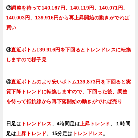
②
調整を待って140
.167円
、140.119円、140.071円、
140.003円、139.916円
から再上昇開始の動きがでれば
買い
③
直近ボトム
139
.916円を下回ると
トレンドレスに転換
しますので様子見
④
直近ボトムのより安いボトム139.873円を下回ると実
質下降トレンドに転換
しますので、下回った後、調整
を待って抵抗線から再下落開始の動きがでれば売り
日足は
トレンドレス
、4時間足は
上昇トレンド
、１時間
足は
上昇トレンド
、15分足は
ト
レンドレス
。