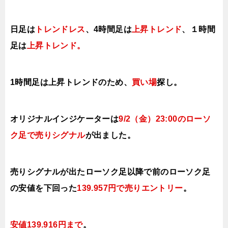
日足は
トレンドレス
、4時間足は
上昇トレンド
、１時間
足は
上昇ト
レンド。
1時間足は上昇
トレンドのため、
買い場
探し。
オリジナルインジケーターは
9/2（金）23:00のローソ
ク足で売りシグナル
が出ました。
売りシグナルが出たローソク足以降で前のローソク足
の安値を下回った
139.957円で売り
エントリー
。
安値139.916円まで
。