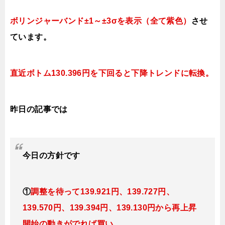
ボリンジャーバンド±1～±3σを表示（全て紫色）
させ
ています。
直近ボトム130.396円を下回ると
下降トレンドに転換。
昨日の記事では
今日
の方針です
①
調整を待って139.921円、139.727
円、
139.570円、139.394円、139.130円か
ら再上昇
開始の動きがでれば買い