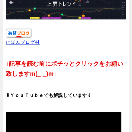
にほんブログ村
↑記事を読む前にポチッとクリックをお願い
致しますm(_ _)m↑
⇓ＹｏｕＴｕｂｅでも解説しています⇓