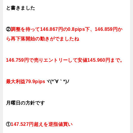
と書きました
②
調整を待って146.867
円の0.8pips下
、146
.859円か
ら再下落開始の動きが
でましたね
146.759円で売りエントリーして安値145.960円まで。
最大利益79.9pips
ヾ(*´∀｀*)ﾉ
月曜日
の方針です
①
147.527円超えを逆指値買い