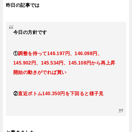
昨日の記事では
今日
の方針です
①
調整を待って146.197円、146.098
円、
145.902円、145.534円、145.108円
か
ら再上昇
開始の動きがでれば買い
②
直近ボトム
140.350円を下回ると様子見