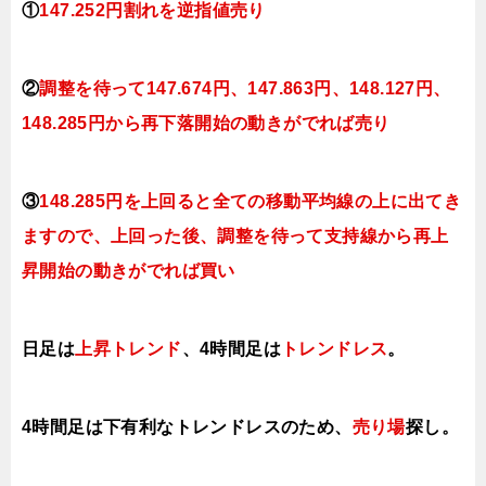
①
147.252円割れを逆指値売り
②
調整を待って147.674円、147.863
円、148
.127円、
148.285円か
ら再下落開始の動きがでれば売り
③
148.285円を上回ると全ての移動平均線の上に出てき
ますので、上回った後、調整を待って支持線から再上
昇開始の動きがでれば買い
日足は
上昇トレンド
、4時間足は
トレンドレス
。
4時間足は下有利なトレンドレスのため、
売り場
探し。