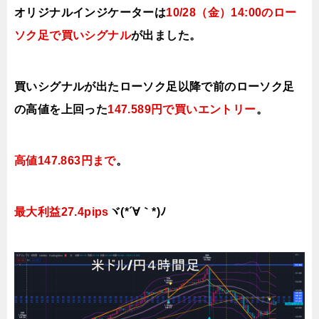
オリジナルインジケーターは
10/28（金）14:00のロー
ソク足で買いシグナル
が出ました。
買いシグナルが出たローソク足以降で前のローソク足
の高値を上回った
147.589円で買い
エントリー
。
高値147.863円まで
。
最大利益27.4pips
ヾ(*´∀｀*)ﾉ