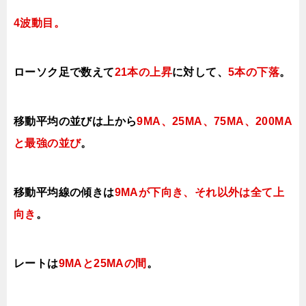
4波動目。
ローソク足で数えて
21本の上昇
に対して、
5本の下落
。
移動平均の並びは上から
9MA、25MA、75MA、
200MA
と最強の並び
。
移動平均線の傾きは
9MAが下向き、それ以外は全て
上
向き
。
レートは
9MAと25MAの間
。