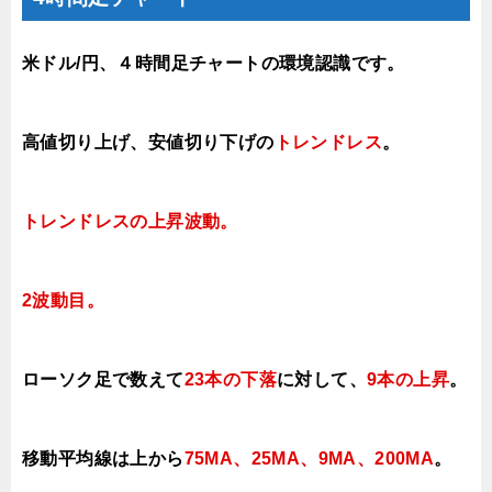
米ドル/円、４時間足チャートの環境認識です。
高値切り上げ、安値切り下げの
トレンドレス
。
トレンドレスの上昇波動
。
2
波動目。
ローソク足で数えて
23本の下落
に対して
、
9本の上昇
。
移動平均線は上から
75MA、25MA、9MA、200MA
。