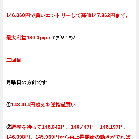
146.060円で買いエントリーして高値147.863円まで。
最大利益180.3pips
ヾ(*´∀｀*)ﾉ
二回目
月曜日
の方針です
①
148.414円超えを逆指値買い
②
調整を待って146.942円、146.447
円、146.197円、
146.098円、145.960円
か
ら再上昇開始の動きがでれば