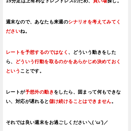
15分足は上有利なトレンドレス
のため、
買い場
探し。
週末なので、あなたも来週の
シナリオを考えてみてく
ださい
ね。
レートを予想するのではなく
、どういう動きをした
ら、
どういう行動を取る
のかをあらかじめ決めておく
という
ことです。
レートが
予想外の動き
をしたら、固まって何もできな
い、対応が遅れると
儲け続けることはできません
。
それでは良い週末をお過ごしください＼( ‘ω’)／