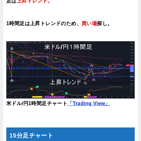
足は
上昇トレンド
。
1時間足は上昇トレンドの
ため、
買い場
探し。
米ドル/円1時間足チャート
「Trading View」
15分足チャート