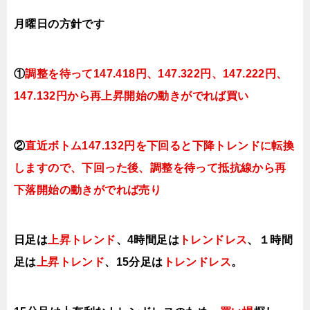
月曜日の方針です
①
調整を待って147.418
円、147
.322円、147.222円、
147.132円か
ら再上昇開始の動きがでれば買い
②
直近ボトム147.132円を下回ると下降トレンドに転換
し
ますので、下回った後、調整を待って抵抗線から再
下落開始の動きがでれば売り
日足は
上昇トレンド
、4時間足は
トレンドレス
、１時間
足は
上昇トレンド
、15分足は
トレンドレス
。