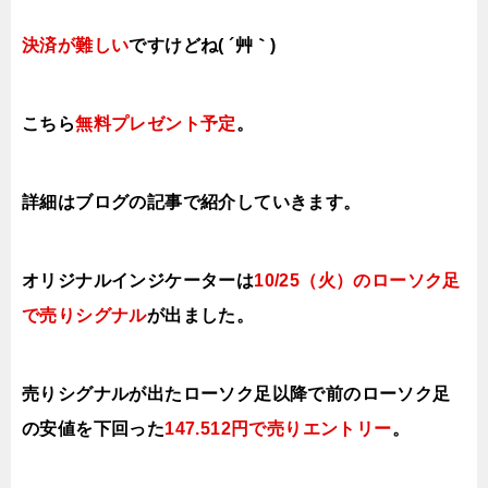
決済が難しい
ですけどね( ´艸｀)
こちら
無料プレゼント予定
。
詳細はブログの記事で紹介していきます。
オリジナルインジケーターは
10/25（火）のローソク足
で売りシグナル
が出ました。
売りシグナルが出たローソク足以降で前のローソク足
の安値を下回った
147.512円
で
売り
エントリー
。