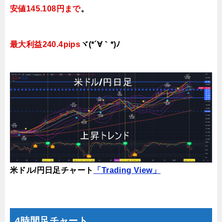
安値145.108円まで
。
最大利益240.4pips
ヾ(*´∀｀*)ﾉ
米ドル/円日足チャート
「Trading View」
4時間足チャート