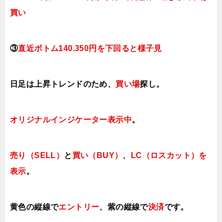
買い
③
直近ボトム
140.350円を下回ると様子見
日足は上昇トレンドのため、
買い場
探し。
オリジナルインジケーター表示中
。
売り（SELL）
と
買い（BUY）
、
LC（ロスカット）を
表示
。
黄色の縦線で
エントリー
、紫の縦線で
決済
です。