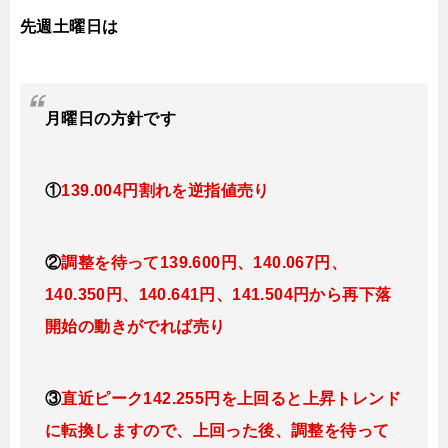
先週土曜日は
月曜日の方針です
①
139.004円割れを逆指値
売り
②
調整を待って139.600円、140.067
円、
140.350円、140.641円、141.504円
か
ら再下落
開始の動きがでれば売り
③
直近ピーク142.255円を上回ると
上昇トレンド
に転換し
ますので、上回った後、調整を待って