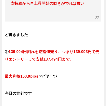
支持線から再上昇開始の動きがでれば買い
と書きました
①
139.004円割れを逆指値
売り
、つまり139
.003円で売
り
エントリーして安値137.494円まで。
最大利益150
.9pips
ヾ(*´∀｀*)ﾉ
今日の方針です