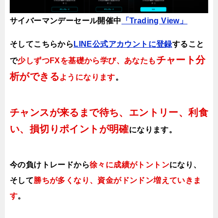
サイバーマンデーセール
開催中
「Trading View」
そしてこちらから
LINE公式アカウントに登録
すること
チャート分
で
少しずつFXを基礎から学び、あなたも
析ができる
ようになります
。
チャンスが来るまで待ち、エントリー、利食
い、損切りポイントが明確
になります。
今の負けトレードから
徐々に成績がトントン
になり、
そして
勝ちが多くなり、資金がドンドン増えていきま
す
。