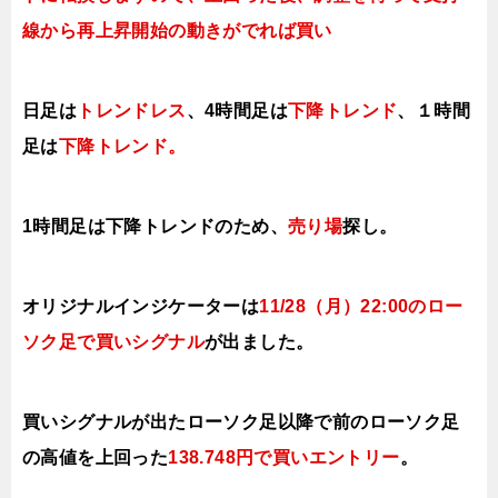
線から再上昇開始の動きがでれば買い
日足は
トレンドレス
、4時間足は
下降トレンド
、１時間
足は
下降トレンド
。
1時間足は下降トレンドの
ため、
売り場
探し。
オリジナルインジケーターは
11/28（月）22:00のロー
ソク足で買い
シグナル
が出ました。
買いシグナルが出たローソク足以降で前のローソク足
の高値を上
回った
138.748円で買い
エントリー
。