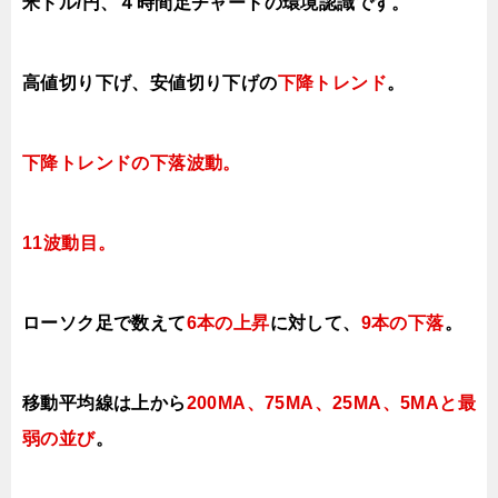
米ドル/円、４時間足チャートの環境認識です。
高値切り下げ、安値切り下げの
下降トレンド
。
下降トレンドの下落波動
。
11
波動目。
ローソク足で数えて
6本の上昇
に対して
、
9本の下落
。
移動平均線は上から
200MA、75MA、25MA、5MAと最
弱の並び
。