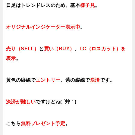
日足はトレンドレスのため、基本
様子見
。
オリジナルインジケーター表示中
。
売り（SELL）
と
買い（BUY）
、
LC（ロスカット）を
表示
。
黄色の縦線で
エントリー
、紫の縦線で
決済
です。
決済が難しい
ですけどね( ´艸｀)
こちら
無料プレゼント予定
。