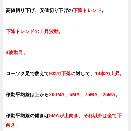
高値切り下げ、安値切り下げの
下降トレンド
。
下降トレンドの上昇波動
。
4
波動目。
ローソク足で数えて
9本の下落
に対して
、
14本の上昇
。
移動平均線は上から
200MA、5MA、75MA、25MA
。
移動平均線の傾きは
5MAが上向き、それ以外は全て下
向き
。