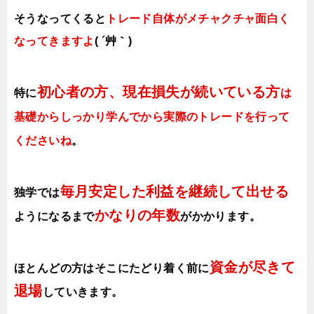
そうなってくると
トレード自体がメチャクチャ面白く
なってきますよ
( ´艸｀)
初心者の方、現在損失が続いている方
特に
は
基礎からしっかり学んでから実際のトレードを行って
くださいね
。
毎月安定した利益を継続して出せる
独学では
かなりの年数
ようになるまで
がかかります
。
資金が尽きて
ほとんどの方はそこにたどり着く前に
退場
していきます。