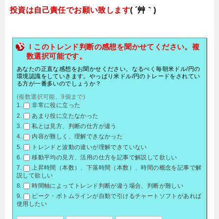
投資は自己責任でお願い致します
( ´艸｀)
ｌこのトレンド判断の感想を聞かせてください。複
数選択可能です。
あなたの正直な感想をお聞かせください。なるべく毎朝米ドル/円の
環境認識をしていきます。やっぱり米ドル/円のトレードをされてい
る方が一番多いのでしょうか？
(複数選択可能、9個まで)
非常に役に立った
あまり役に立たなかった
私とは見方、判断の仕方が違う
内容が難しく、理解できなかった
トレンドと波動の違いが理解できていない
移動平均の見方、活用の仕方を記事で解説して欲しい
上昇時間（本数）、下落時間（本数）、時間の概念を記事で解
説して欲しい
時間軸によってトレンド判断が違う場合、判断が難しい
ピーク・ボトムラインが自動で引けるチャートソフトがあれば
使用したい