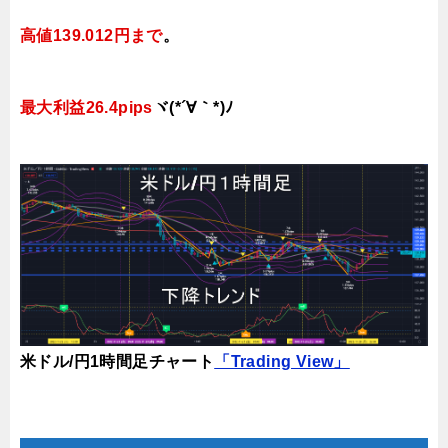
高値139.012円まで
。
最大利益26.4pips
ヾ(*´∀｀*)ﾉ
米ドル/円1時間足チャート
「Trading View」