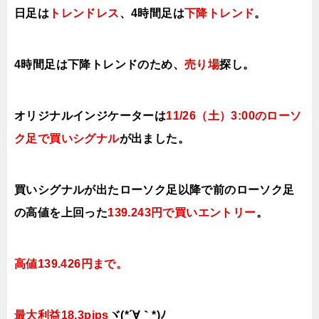
日足は
トレンドレス
、4時間足は
下降トレンド
。
4時間足は下降トレンドのため、
売り場
探し。
オリジナルインジケーターは
11/26（土）3:00のローソ
ク足で買い
シグナル
が出ました。
買いシグナルが出たローソク足以降で前のローソク足
の高値を上
回った
139.243円で
買い
エントリー
。
高値139.426円まで。
最大利益18
.3pips
ヾ(*´∀｀*)ﾉ