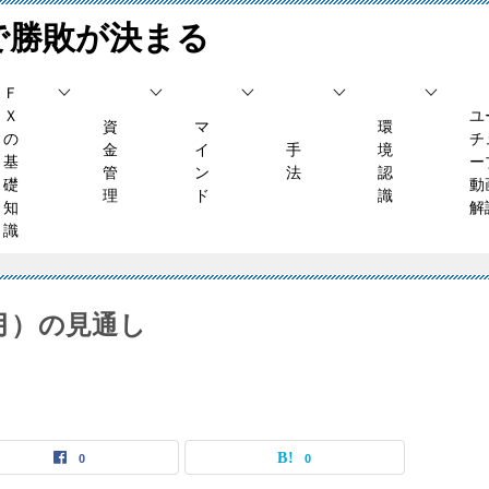
で勝敗が決まる
Ｆ
Ｘ
ユ
資
マ
環
の
チ
金
イ
手
境
基
ー
管
ン
法
認
礎
動
理
ド
識
知
解
識
（月）の見通し
0
0