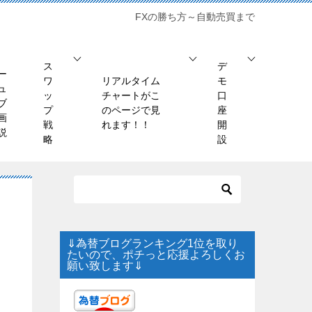
FXの勝ち方～自動売買まで
ス
デ
ー
ワ
リアルタイム
モ
ュ
ッ
チャートがこ
口
ブ
プ
のページで見
座
画
戦
れます！！
開
説
略
設
⇓為替ブログランキング1位を取り
たいので、ポチっと応援よろしくお
願い致します⇓