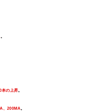
ス
。
10本の上昇
。
MA、
200MA
。