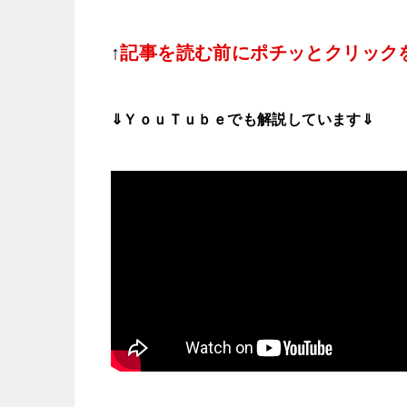
↑
記事を読む前にポチッとクリック
⇓ＹｏｕＴｕｂｅでも解説しています⇓