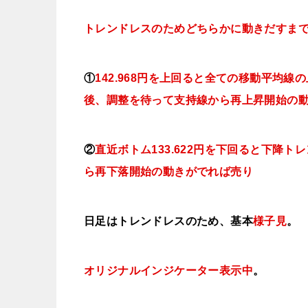
トレンドレスのためどちらかに動きだすま
①
142.968円を上回ると全ての移動平均
後、調整を待って支持線から再上昇開始の
②
直近ボトム133.622円を下回ると下降
ら再下落開始の動きがでれば売り
日足はトレンドレスのため、基本
様子見
。
オリジナルインジケーター表示中
。