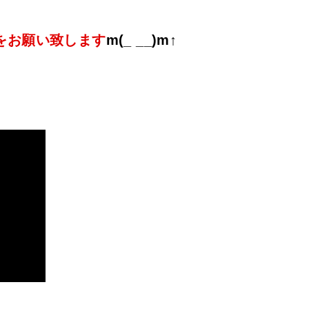
をお願い致します
m(_ __)m↑