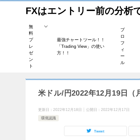
FXはエントリー前の分析
無
プ
料
ロ
プ
最強チャートツール！！
フ
レ
「Trading View」の使い
ィ
ゼ
方！！
ー
ン
ル
ト
米ドル/円2022年12月19日
更新日：
2022年12月18日
公開日：
2022年12月17日
環境認識
Tweet