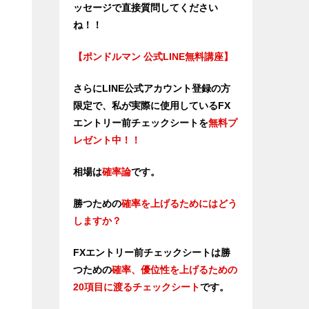
ッセージで直接質問してください
ね！！
【ポンドルマン 公式LINE無料講座】
さらにLINE公式アカウント登録の方
限定で、私が実際に使用しているFX
エントリー前チェックシートを
無料プ
レゼント中！！
相場は
確率論
です。
勝つための
確率を上げるためにはどう
しますか？
FXエントリー前チェックシートは勝
つため
の
確率、優位性を上げるための
20項目に渡るチェックシート
です。