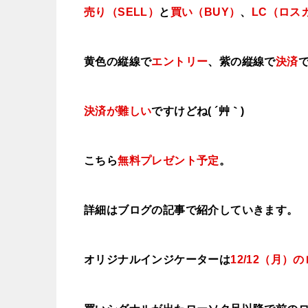
売り（SELL）
と
買い（BUY）
、
LC（ロス
黄色の縦線で
エントリー
、紫の縦線で
決済
決済が難しい
ですけどね( ´艸｀)
こちら
無料プレゼント予定
。
詳細はブログの記事で紹介していきます。
オリジナルインジケーターは
12/12（月