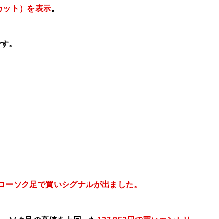
カット）を表示
。
です。
）のローソク足で買いシグナルが出ました。