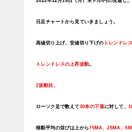
2022年12月19
日（月
）米ドル/円の見通し。
日足チャートから見ていきましょう。
高値切り上げ、安値切り下げの
トレンドレ
トレンドレスの上昇波動
。
2波動目。
ローソク足で数えて
30本の下落
に対して、
移動平均の並びは上から
75MA、25MA、5