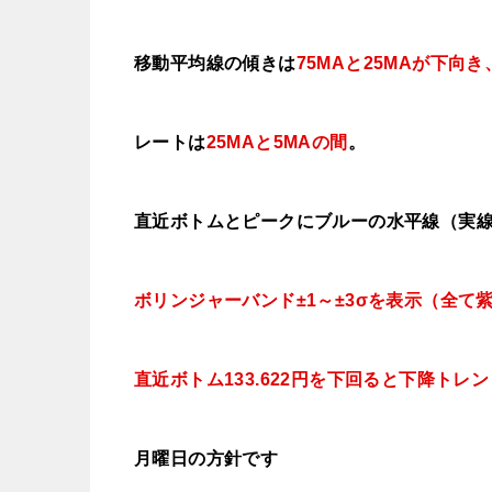
移動平均線の傾きは
75MAと25MAが下向き
レートは
25MAと5MAの間
。
直近ボトムとピークにブルーの水平線（実
ボリンジャーバンド±1～±3σを表示（全て
直近ボトム133.622円を下回ると
下降トレン
月曜日
の方針です