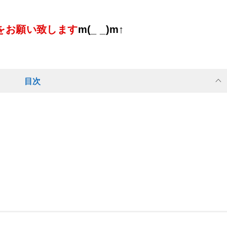
をお願い致します
m(_ _)m↑
目次