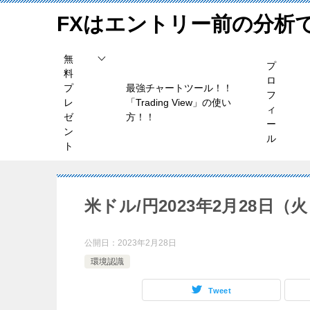
FXはエントリー前の分析
無
プ
料
ロ
プ
最強チャートツール！！
フ
レ
「Trading View」の使い
ィ
ゼ
方！！
ー
ン
ル
ト
米ドル/円2023年2月28日
公開日：
2023年2月28日
環境認識
Tweet