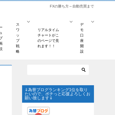
FXの勝ち方～自動売買まで
ス
デ
ー
ワ
リアルタイム
モ
ュ
ッ
チャートがこ
口
ブ
プ
のページで見
座
画
戦
れます！！
開
説
略
設
⇓為替ブログランキング1位を取り
たいので、ポチっと応援よろしくお
願い致します⇓