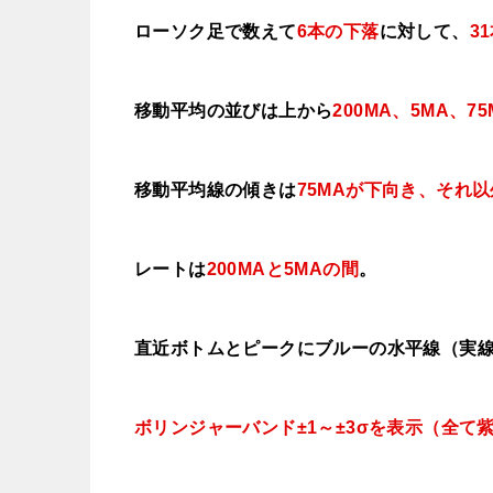
ローソク足で数えて
6本の下落
に対して、
3
移動平均の並びは上から
200MA、5MA、75
移動平均線の傾きは
75MAが下向き、それ
レートは
200MAと5MAの間
。
直近ボトムとピークにブルーの水平線（実
ボリンジャーバンド±1～±3σを表示（全て