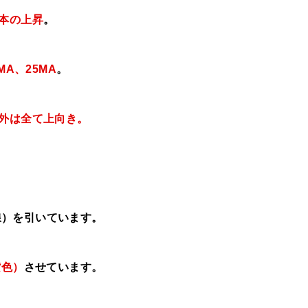
1本の上昇
。
MA、25MA
。
以外は全て上向き
。
線）を引いています。
紫色）
させています。