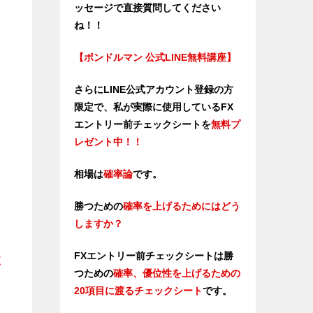
ッセージで直接質問してください
ね！！
【ポンドルマン 公式LINE無料講座】
さらにLINE公式アカウント登録の方
限定で、私が実際に使用しているFX
エントリー前チェックシートを
無料プ
レゼント中！！
相場は
確率論
です。
勝つための
確率を上げるためにはどう
しますか？
FXエントリー前チェックシートは勝
支
つため
の
確率、優位性を上げるための
20項目に渡るチェックシート
です。