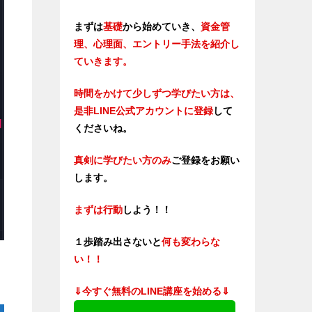
まずは
基礎
から始めていき、
資金管
理、心理面、エントリー手法を紹介し
ていきます。
時間をかけて少しずつ学びたい方は、
是非LINE公式アカウントに登録
して
くださいね。
真剣に学びたい方のみ
ご登録をお願い
します。
まずは行動
しよう！！
１歩踏み出さないと
何も変わらな
い！！
⇓今すぐ無料のLINE講座を始める⇓