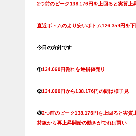
2つ前のピーク138.176円を上回ると実質
直近ボトムのより安いボトム126.359円
今日
の方針です
①
134.060円割れを逆指値売り
②
134.060
円から138.176円の間は
様子見
③
2つ前のピーク138.176円を上回ると
持線から再上昇開始の動きがでれば買い