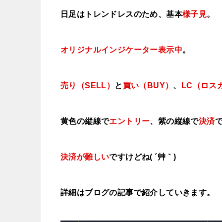
日足はトレンドレスのため、基本
様子見
。
オリジナルインジケーター表示中
。
売り（SELL）
と
買い（BUY）
、
LC（ロス
黄色の縦線で
エントリー
、紫の縦線で
決済
決済が難しい
ですけどね( ´艸｀)
詳細はブログの記事で紹介していきます。