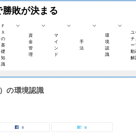
で勝敗が決まる
Ｆ
Ｘ
ユ
資
マ
環
の
チ
金
イ
手
境
基
ー
管
ン
法
認
礎
動
理
ド
識
知
解
識
（火）の環境認識
0
0