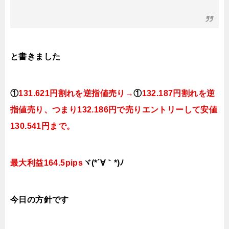
と書きました
①
131.621円割れを逆指値売り→
①
132.187円割れを逆
指値売り
、つまり
132.186円で
売りエントリーして安値
130.541円まで。
最大利益164.5pips
ヾ(*´∀｀*)ﾉ
今日の方針です