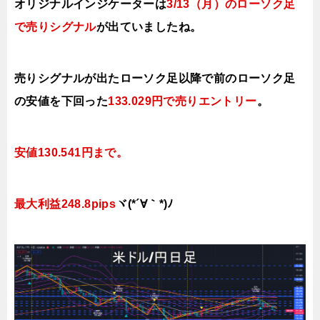
オリジナルインジケーターは
3/13（月）
のローソク足
で売りシグナル
が出ていましたね。
売りシグナルが出たローソク足以降で前のローソク足
の安値を下
回った
133.029円で
売り
エントリー
。
安値130.541円まで。
最大利益248.8pips
ヾ(*´∀｀*)ﾉ