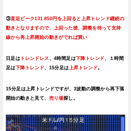
③
直近ピーク131.850円を上回ると上昇トレンド継続の
動きとなり
ますので、上回った後、調整を待って支持
線から再上昇開始の動きがでれば買い
日足は
トレンドレス
、4時間足は
下降トレンド
、１時間
足は
下降トレンド
、15分足は
上昇トレンド
。
15分足は上昇トレンドですが、3波動の調整から再下落
開始の動きと見て、
売り場
探し。