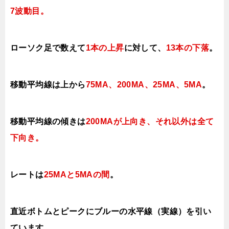
7
波動目。
ローソク足で数えて
1本の上昇
に対して
、
13本の下落
。
移動平均線は上から
75MA、200MA、25MA、5MA
。
移動平均線の傾きは
200MAが上向き、それ以外は全て
下向き
。
レートは
25MAと
5MAの間
。
直近ボトムとピークにブルーの水平線（実線）を引い
ています。