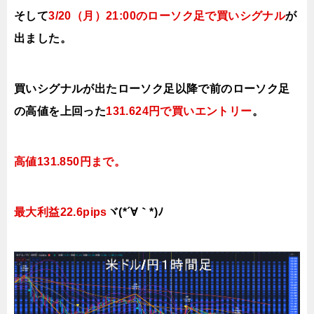
そして
3/20（月）21
:00のローソク足で買いシグナル
が
出ました。
買いシグナルが出たローソク足以降で前のローソク足
の高値を上
回
った
131.624円で買い
エントリー
。
高値131.850円まで。
最大利益22
.6pips
ヾ(*´∀｀*)ﾉ