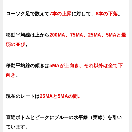
ローソク足で数えて
7本の上昇
に対して
、
8本の下落
。
移動平均線は上から
200MA、75MA、25MA、5MAと最
弱の並び
。
移動平均線の傾きは
5MAが上向き、それ以外は全て下
向き
。
現在のレートは
25MAと5MAの間。
直近ボトムとピークにブルーの水平線（実線）を引い
ています。