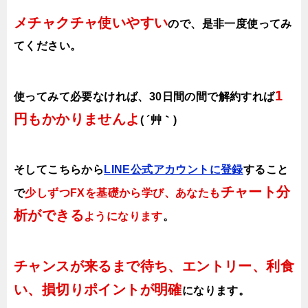
メチャクチャ使いやすい
ので、
是非一度使ってみ
てください。
1
使ってみて必要なければ、30日間の間で解約すれば
円もかかりませんよ
( ´艸｀)
そしてこちらから
LINE公式アカウントに登録
すること
チャート分
で
少しずつFXを基礎から学び、あなたも
析ができる
ようになります
。
チャンスが来るまで待ち、エントリー、利食
い、損切りポイントが明確
になります。