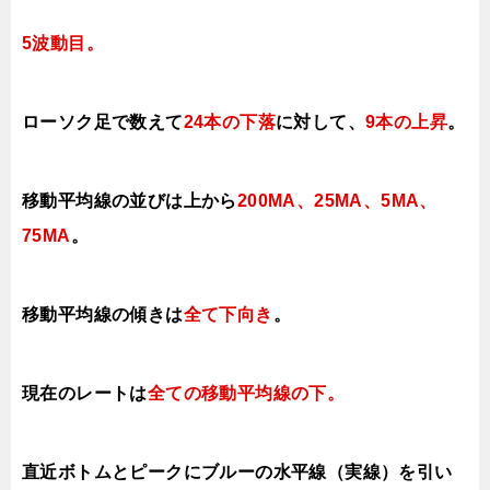
5波動目。
ローソク足で数えて
24本の下落
に対して、
9本の上昇
。
移動平均線の並びは上から
200MA、25MA、5MA、
75MA
。
移動平均線の傾きは
全て下
向き
。
現在のレートは
全ての移動平均線の下。
直近ボトムとピークにブルーの水平線（実線）を引い