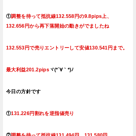
①
調整を待って抵抗線132.558円の9.8pips上、
132.656円から再下落開始の動きがでましたね
132.553円で
売りエントリーして安値130.541円まで。
最大利益201.2pips
ヾ(*´∀｀*)ﾉ
今日
の方針です
①
131.226円割れを逆指値
売り
②
調整を待って抵抗線131.494円、131.580円、