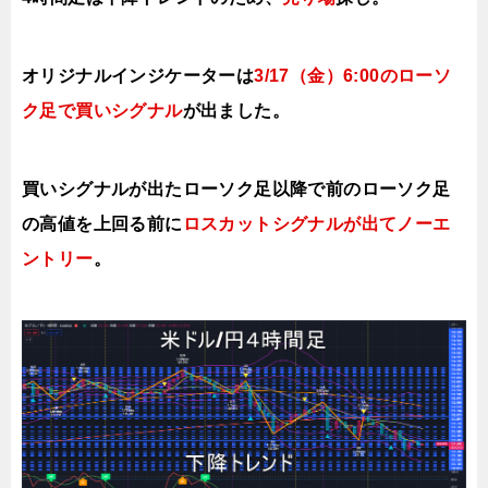
オリジナルインジケーターは
3/17（金）6
:00のローソ
ク足で買いシグナル
が出ました。
買いシグナルが出たローソク足以降で前のローソク足
の高値を上
回る前に
ロスカットシグナルが出てノー
エ
ントリー
。