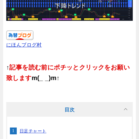
にほんブログ村
↑
記事を読む前にポチッとクリックをお願い
致します
m(_ _)m↑
目次
日足チャート