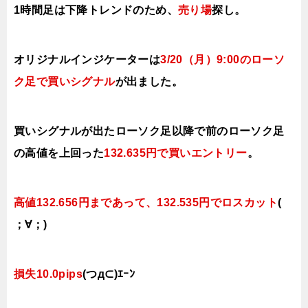
1時間足は下降トレンドのため、
売り場
探し。
オリジナルインジケーターは
3/20（月）9
:00のローソ
ク足で買いシグナル
が出ました。
買いシグナルが出たローソク足以降で前のローソク足
の高値を上
回
った
132.635円で買い
エントリー
。
高値132.656円まであって、132.535円でロスカット
(
；∀；)
損失10.0pips
(つд⊂)ｴｰﾝ