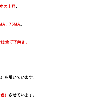
7本の上昇
。
MA、75MA
。
外は全て下向き
。
線）を引いています。
紫色）
させています。