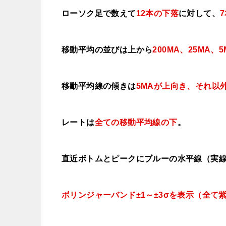
ローソク足で数えて
12本の下落
に対して、
移動平均の並びは上から
200MA、25MA、5
移動平均線の傾きは
5MAが上向き、それ以
レートは
全ての移動平均線の下
。
直近ボトムとピークにブルーの水平線（実
ボリンジャーバンド±1～±3σを表示（全て