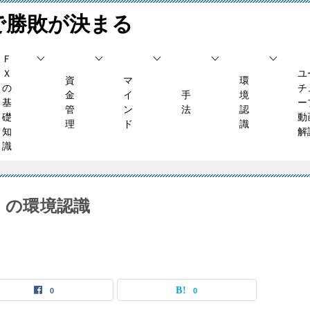
で勝敗が決まる
Ｆ
Ｘ
ユ
資
マ
環
の
チ
金
イ
手
境
基
ー
管
ン
法
認
礎
動
理
ド
識
知
解
識
火）の環境認識
0
0