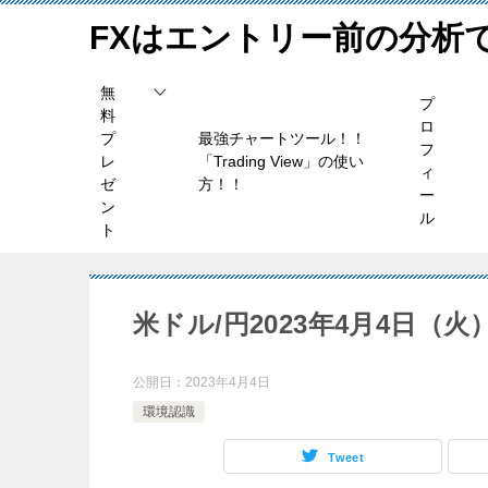
FXはエントリー前の分析
無
プ
料
ロ
プ
最強チャートツール！！
フ
レ
「Trading View」の使い
ィ
ゼ
方！！
ー
ン
ル
ト
米ドル/円2023年4月4日（
公開日：
2023年4月4日
環境認識
Tweet