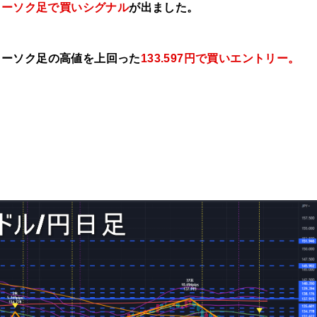
ローソク足で買いシグナル
が出ました。
ローソク足の高値を上
回った
133.597円で
買い
エントリー。