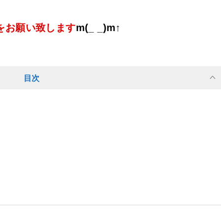
をお願い致します
m(_ _)m↑
目次