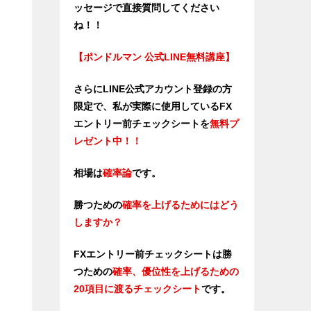
ッセージで直接質問してください
ね！！
【ポンドルマン 公式LINE無料講座】
さらにLINE公式アカウント登録の方
限定で、私が実際に使用しているFX
エントリー前チェックシートを
無料プ
レゼント中！！
相場は
確率論
です。
勝つための
確率を上げるためにはどう
しますか？
FXエントリー前チェックシートは勝
つため
の
確率、優位性を上げるための
20項目に渡るチェックシート
です。