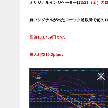
オリジナルインジケーターは
3/31（金）
の
買いシグナルが出たローソク足以降で前の
高値133.759円まで。
最大利益16.2pips
。