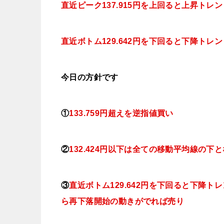
直近ピーク137.915円を上回ると上昇トレ
直近ボトム129.642円を下回ると下降トレ
今日
の方針です
①
133.759円超えを逆指値
買い
②
132.424円以下は全ての移動平均線の下
③
直近ボトム129.642円を下回ると下降ト
ら再下落開始の動きがでれば売り