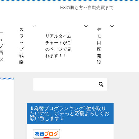
FXの勝ち方～自動売買まで
ス
デ
ー
ワ
リアルタイム
モ
ュ
ッ
チャートがこ
口
ブ
プ
のページで見
座
画
戦
れます！！
開
説
略
設
⇓為替ブログランキング1位を取り
たいので、ポチっと応援よろしくお
願い致します⇓