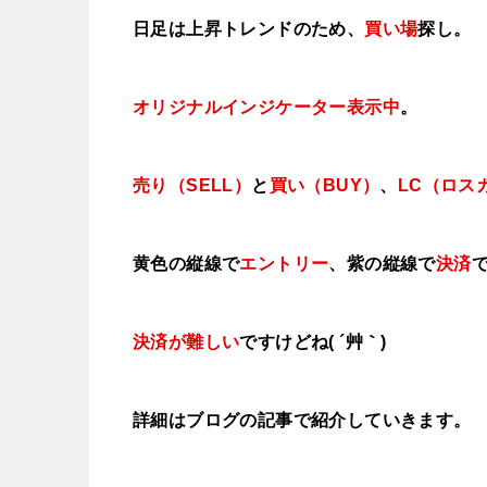
日足は上昇トレンドのため、
買い場
探し。
オリジナルインジケーター表示中
。
売り（SELL）
と
買い（BUY）
、
LC（ロス
黄色の縦線で
エントリー
、紫の縦線で
決済
決済が難しい
ですけどね( ´艸｀)
詳細はブログの記事で紹介していきます。