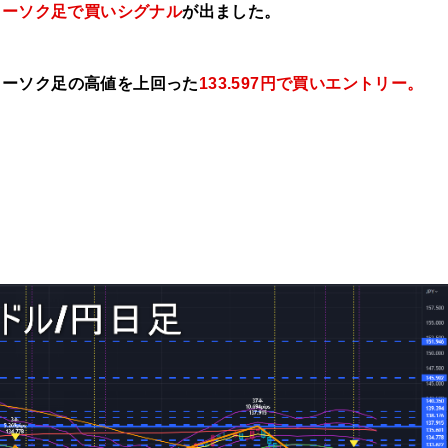
ローソク足で買いシグナル
が出ました。
ローソク足の高値を上
回った
133.597円で
買い
エントリー。