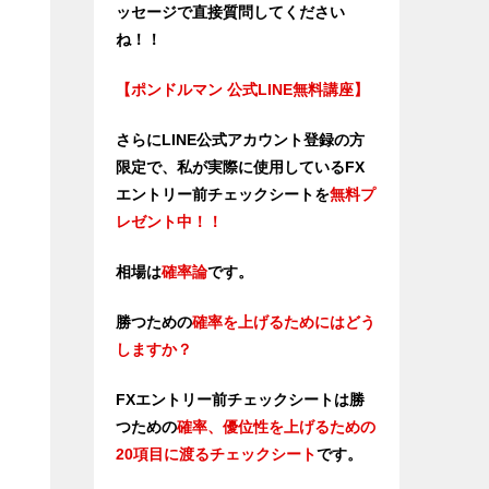
ッセージで直接質問してください
ね！！
【ポンドルマン 公式LINE無料講座】
さらにLINE公式アカウント登録の方
限定で、私が実際に使用しているFX
エントリー前チェックシートを
無料プ
レゼント中！！
相場は
確率論
です。
勝つための
確率を上げるためにはどう
しますか？
FXエントリー前チェックシートは勝
つため
の
確率、優位性を上げるための
20項目に渡るチェックシート
です。