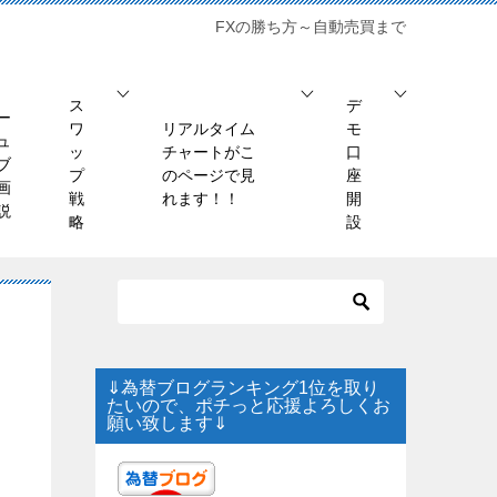
FXの勝ち方～自動売買まで
ス
デ
ー
ワ
リアルタイム
モ
ュ
ッ
チャートがこ
口
ブ
プ
のページで見
座
画
戦
れます！！
開
説
略
設
⇓為替ブログランキング1位を取り
たいので、ポチっと応援よろしくお
願い致します⇓