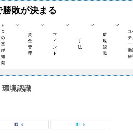
で勝敗が決まる
Ｆ
Ｘ
ユ
資
マ
環
の
チ
金
イ
手
境
基
ー
管
ン
法
認
礎
動
理
ド
識
知
解
識
木）環境認識
0
0