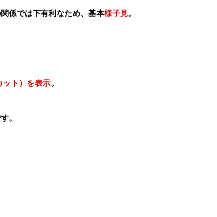
の関係では下有利なため、基本
様子見
。
カット）を表示
。
です。