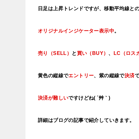
日足は上昇トレンドですが、移動平均線と
オリジナルインジケーター表示中
。
売り（SELL）
と
買い（BUY）
、
LC（ロス
黄色の縦線で
エントリー
、紫の縦線で
決済
決済が難しい
ですけどね( ´艸｀)
詳細はブログの記事で紹介していきます。