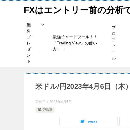
FXはエントリー前の分析
無
プ
料
ロ
プ
最強チャートツール！！
フ
レ
「Trading View」の使い
ィ
ゼ
方！！
ー
ン
ル
ト
米ドル/円2023年4月6日（
公開日：
2023年4月6日
環境認識
Tweet