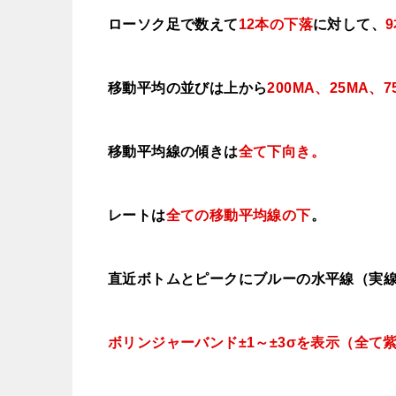
ローソク足で数えて
12本の下落
に対して、
移動平均の並びは上から
200MA、25MA、7
移動平均線の傾きは
全て下向き
。
レートは
全ての移動平均線の下
。
直近ボトムとピークにブルーの水平線（実
ボリンジャーバンド±1～±3σを表示（全て