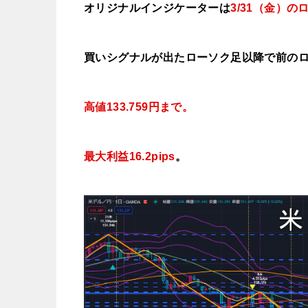
オリジナルインジケーターは
3/31（金）
の
買いシグナルが出たローソク足以降で前の
高値133.759円まで。
最大利益16.2pips
。