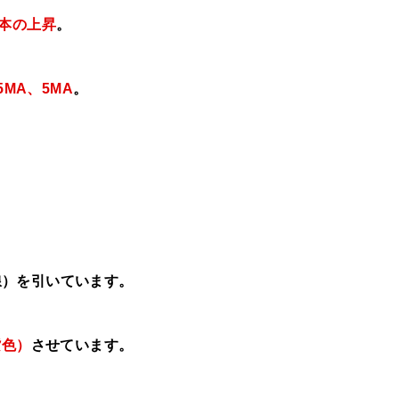
9本の上昇
。
5MA、5MA
。
線）を引いています。
紫色）
させています。