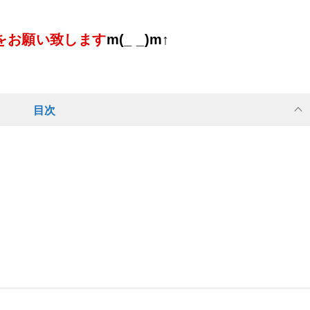
をお願い致します
m(_ _)m↑
目次