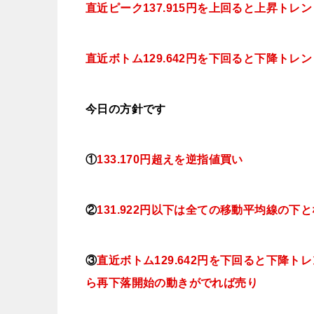
直近ピーク137.915円を上回ると上昇トレ
直近ボトム129.642円を下回ると下降トレ
今日
の方針です
①
133.170円超えを逆指値
買い
②
131.922円以下は全ての移動平均線の下
③
直近ボトム129.642円を下回ると下降ト
ら再下落開始の動きがでれば売り