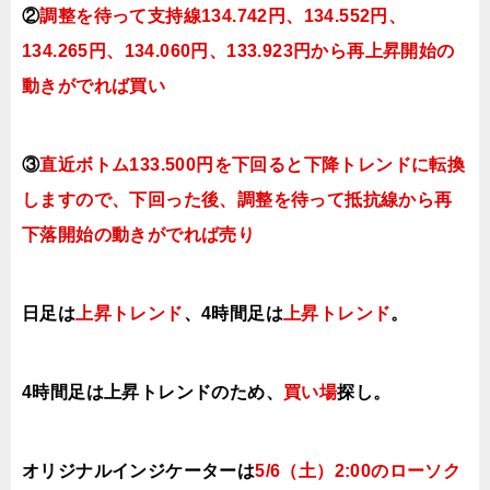
②
調整を待って支持線
134.742円、134.552円、
134.265円、134.060円、133.923円
から再上昇開始の
動きがでれば買い
③
直近ボトム133.500円を下回ると
下降トレンドに転換
しますので、下回った後、調整を待って抵抗線から再
下落開始の動きがでれば売り
日足は
上昇トレンド
、4時間足は
上昇トレンド
。
4時間足は上昇トレンドのため、
買い場
探し。
オリジナルインジケーターは
5/6（土）2:00
のローソク