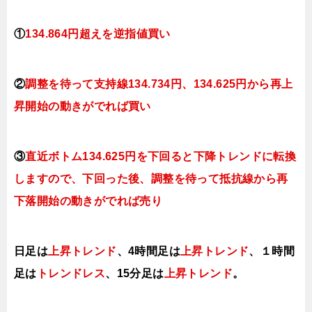
①
134.864円超えを逆指値買い
②
調整を待って支持線
134.734円、134.625円
から再上
昇開始の動きがでれば買い
③
直近ボトム134.625円を下回ると
下降トレンドに転換
しますので、下回った後、調整を待って抵抗線から再
下落開始の動きがでれば売り
日足は
上昇トレンド
、4時間足は
上昇トレンド
、１時間
足は
トレンドレス
、15分足は
上昇トレンド
。