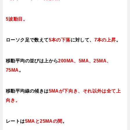
5波動目。
ローソク足で数えて
5本の下落
に対して、
7本の上昇
。
移動平均の並びは上から
200MA、5MA、25MA、
75MA
。
移動平均線の傾きは
5MAが下向き、それ以外は全て上
向き
。
レートは
5MAと25MAの間
。