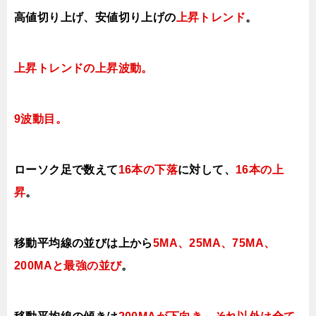
高値切り上げ、
安値切り上げの
上昇トレンド
。
上昇トレンドの上昇波動
。
9波動目。
ローソク足で数えて
16本の下落
に対して、
16本の上
昇
。
移動平均線の並びは上から
5MA、25MA、75MA、
200MAと最強の並び
。