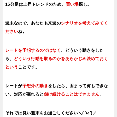
15分足は上昇トレンドのため、
買い場
探し。
週末なので、あなたも来週の
シナリオを考えてみてく
ださい
ね。
レートを予想するのではなく
、どういう動きをした
ら、
どういう行動を取る
のかをあらかじめ決めておく
という
ことです。
レートが
予想外の動き
をしたら、固まって何もできな
い、対応が遅れると
儲け続けることはできません
。
それでは良い週末をお過ごしください＼( ‘ω’)／