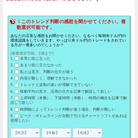
ｌこのトレンド判断の感想を聞かせてください。複
数選択可能です。
あなたの正直な感想をお聞かせください。なるべく毎朝米ドル/円の
環境認識をしていきます。やっぱり米ドル/円のトレードをされてい
る方が一番多いのでしょうか？
(複数選択可能、9個まで)
非常に役に立った
あまり役に立たなかった
私とは見方、判断の仕方が違う
内容が難しく、理解できなかった
トレンドと波動の違いが理解できていない
移動平均の見方、活用の仕方を記事で解説して欲しい
上昇時間（本数）、下落時間（本数）、時間の概念を記事で解
説して欲しい
時間軸によってトレンド判断が違う場合、判断が難しい
ピーク・ボトムラインが自動で引けるチャートソフトがあれば
使用したい