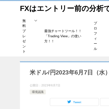
FXはエントリー前の分析
無
プ
料
ロ
プ
最強チャートツール！！
フ
レ
「Trading View」の使い
ィ
ゼ
方！！
ー
ン
ル
ト
米ドル/円2023年6月7日（
公開日：
2023年6月7日
環境認識
Tweet