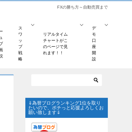
FXの勝ち方～自動売買まで
ス
デ
ー
ワ
リアルタイム
モ
ュ
ッ
チャートがこ
口
ブ
プ
のページで見
座
画
戦
れます！！
開
説
略
設
⇓為替ブログランキング1位を取り
たいので、ポチっと応援よろしくお
願い致します⇓