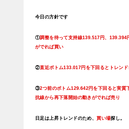
今日
の方針です
①
調整を待って支持線139.517円、139.394円、
がでれば買い
②
直近ボトム133.017円を下回るとトレン
③
2つ前のボトム129.642円を下回ると
抗線から再下落開始の動きがでれば売り
日足は上昇トレンドのため、
買い場
探し。