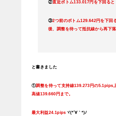
②
直近ボトム133.017円を下回
③
2つ前のボトム129.642円を
後、調整を待って抵抗線から再下
と書きました
①
調整を待って支持線139.273円の5.1pips上
高値139.660円まで。
最大利益24.1pips
ヾ(*´∀｀*)ﾉ