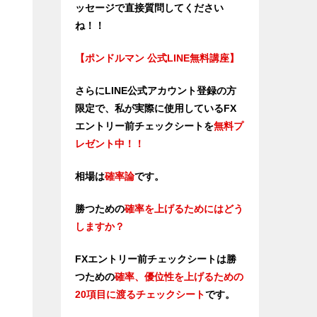
ッセージで直接質問してください
ね！！
【ポンドルマン 公式LINE無料講座】
さらにLINE公式アカウント登録の方
限定で、私が実際に使用しているFX
エントリー前チェックシートを
無料プ
レゼント中！！
相場は
確率論
です。
勝つための
確率を上げるためにはどう
しますか？
FXエントリー前チェックシートは勝
つため
の
確率、優位性を上げるための
20項目に渡るチェックシート
です。