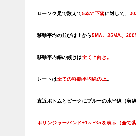
ローソク足で数えて
5本の下落
に対して、
3
移動平均の並びは上から
5MA、25MA、200
移動平均線の傾きは
全て上向き
。
レートは
全ての移動平均線の上
。
直近ボトムとピークにブルーの水平線（実
ボリンジャーバンド±1～±3σを表示（全て