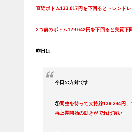
直近ボトム133.017円を下回るとトレンド
2つ前のボトム129.642円を下回ると実質
昨日は
今日
の方針です
①
調整を待って支持線139.394円、139
再上昇開始の動きがでれば買い