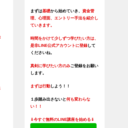
まずは
基礎
から始めていき、
資金管
理、心理面、エントリー手法を紹介し
ていきます。
き
時間をかけて少しずつ学びたい方は、
是非LINE公式アカウントに登録
して
くださいね。
真剣に学びたい方のみ
ご登録をお願い
します。
まずは行動
しよう！！
抵
１歩踏み出さないと
何も変わらな
い！！
⇓今すぐ無料のLINE講座を始める⇓