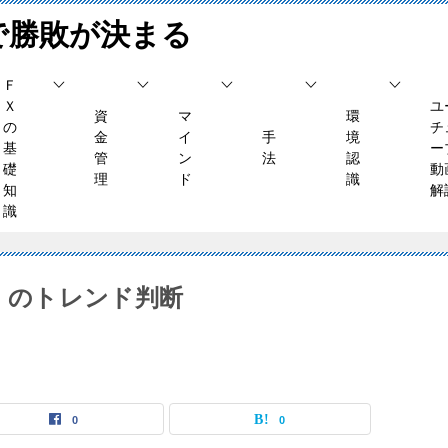
で勝敗が決まる
Ｆ
Ｘ
ユ
資
マ
環
の
チ
金
イ
手
境
基
ー
管
ン
法
認
礎
動
理
ド
識
知
解
識
水）のトレンド判断
0
0