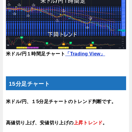
米ドル/円１時間足チャート
「Trading View」
15分足チャート
米ドル/円、１5分足チャートのトレンド判断です。
高値切り上げ
、
安値切り上げ
の
上昇トレンド
。