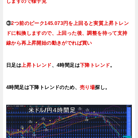
しますので様子見
③
2つ前のピーク145.073円を上回ると実質上昇トレン
ドに転換
しますので、上回った後、調整を待って支持
線から再上昇開始の動きがでれば買い
日足は
上昇トレンド
、4時間足は
下降トレンド
。
4時間足は下降トレンドのため、
売り場
探し。