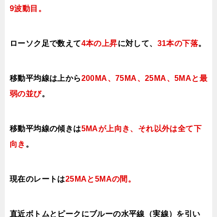
9
波動目。
ローソク足で数えて
4本の上昇
に対して
、
31本の下落
。
移動平均線は上から
200MA、75MA、25MA、5MAと最
弱の並び
。
移動平均線の傾きは
5MAが上向き、それ以外は全て下
向き
。
現在のレートは
25MAと5MAの間。
直近ボトムとピークにブルーの水平線（実線）を引い