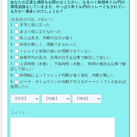
あなたの正直な感想をお聞かせください。なるべく毎朝米ドル/円の
環境認識をしていきます。やっぱり米ドル/円のトレードをされてい
る方が一番多いのでしょうか？
(複数選択可能、9個まで)
非常に役に立った
あまり役に立たなかった
私とは見方、判断の仕方が違う
内容が難しく、理解できなかった
トレンドと波動の違いが理解できていない
移動平均の見方、活用の仕方を記事で解説して欲しい
上昇時間（本数）、下落時間（本数）、時間の概念を記事で解
説して欲しい
時間軸によってトレンド判断が違う場合、判断が難しい
ピーク・ボトムラインが自動で引けるチャートソフトがあれば
使用したい
コメント