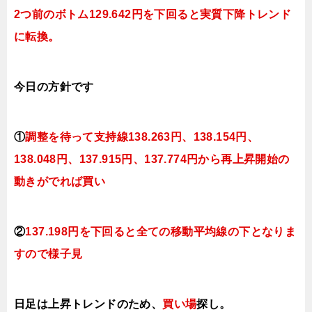
2つ前のボトム129.642円を下回ると実質下降トレンド
に転換。
今日
の方針です
①
調整を待って支持線138.263円、138.154円、
138.048円、137.915円、137.774円
から再上昇開始の
動きがでれば買い
②
137.198円を下回ると全ての移動平均線の下となりま
すので
様子見
日足は上昇トレンドのため、
買い場
探し。