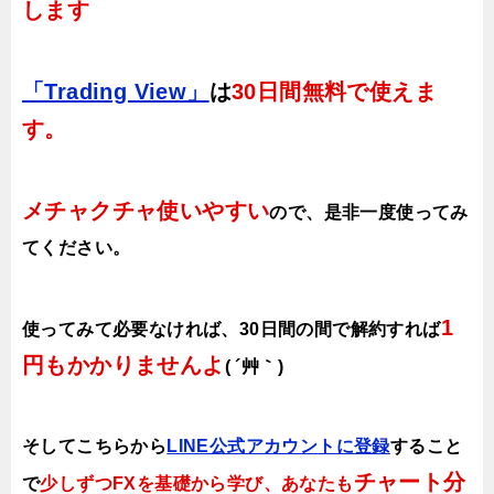
します
「Trading View」
は
30日間無料で使えま
す。
メチャクチャ使いやすい
ので、
是非一度使ってみ
てください。
1
使ってみて必要なければ、30日間の間で解約すれば
円もかかりませんよ
( ´艸｀)
そしてこちらから
LINE公式アカウントに登録
すること
チャート分
で
少しずつFXを基礎から学び、あなたも