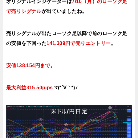
オリジナルインジケーターは
7/10（月）の
ローソク足
で売り
シグナル
が出ていましたね。
売りシグナルが出たローソク足以降で前のローソク足
の安値を下
回った
141.309円で売りエントリー
。
安値138
.154円まで
。
最大利益315.50pips
ヾ(*´∀｀*)ﾉ