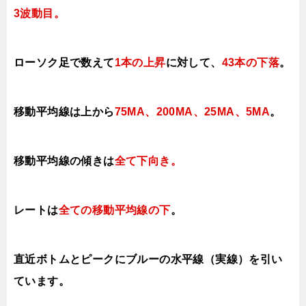
3波動目。
ローソク足で数えて
1本の上昇
に対して
、
43本の下落
。
移動平均線は上から
75MA、200MA、25MA、5MA
。
移動平均線の傾きは
全て下向き
。
レートは
全ての移動平均線の下
。
直近ボトムとピークにブルーの水平線（実線）を引い
ています。