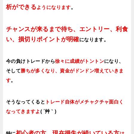
析ができる
ようになります
。
チャンスが来るまで待ち、エントリー、利食
い、損切りポイントが明確
になります。
今の負けトレードから
徐々に成績がトントン
になり、
そして
勝ちが多くなり、資金がドンドン増えていきま
す
。
そうなってくると
トレード自体がメチャクチャ面白く
なってきますよ
( ´艸｀)
初心者の方、現在損失が続いている方
特に
は