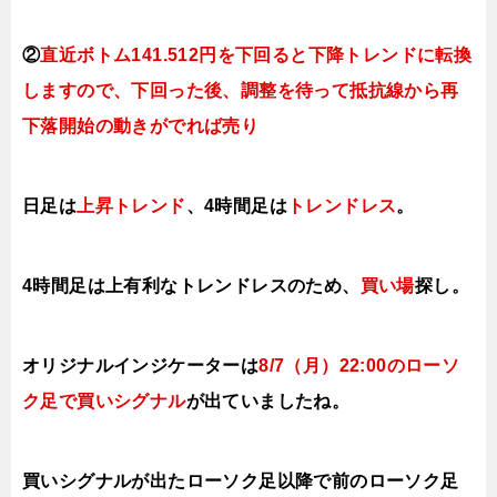
②
直近ボトム141.512円を下回ると下降トレンドに転換
し
ますので
、下回った後、調整を待って抵抗線から再
下落開始の動きがでれば売り
日足は
上昇トレンド
、4時間足は
トレンドレス
。
4時間足は上有利なトレンドレスのため、
買い場
探し。
オリジナルインジケーターは
8/7（月）22:00の
ローソ
ク足で買い
シグナル
が出ていましたね。
買いシグナルが出たローソク足以降で前のローソク足