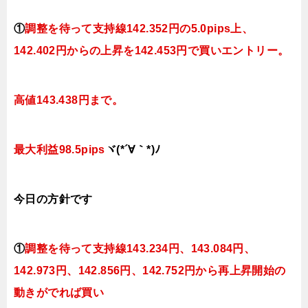
①
調整を待って支持線
142.352円の5.0pips上、
142.402円
からの上昇を142.453円で買いエントリー。
高値143.438円まで。
最大利益98.5pips
ヾ(*´∀｀*)ﾉ
今日
の方針です
①
調整を待って支持線
143.234円、143.084円、
142.973円、142.856円、142.752円
から再上昇開始の
動きがでれば買い