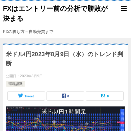
FXはエントリー前の分析で勝敗が
決まる
FXの勝ち方～自動売買まで
米ドル/円2023年8月9日（水）のトレンド判
断
公開日：
2023年8月9日
環境認識
Tweet
0
0