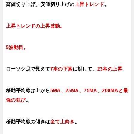
高値切り上げ
、安値切り上げの
上昇トレンド
。
上昇トレンドの上昇波動
。
5
波動目。
ローソク足で数えて
7本の下落
に対して
、
23本の上昇
。
移動平均線は上から
5MA、25MA、75MA、200MAと最
強の並び
。
移動平均線の傾きは
全て上向き
。