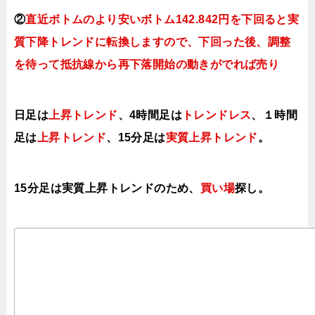
②
直近ボトムのより安いボトム142.842円を下回ると実
質下降トレンドに転換しますの
で、下回った後、調整
を待って抵抗線から再下落開始の動きがでれば売り
日足は
上昇トレンド
、4時間足は
トレンドレス
、１時間
足は
上昇トレンド
、15分足は
実質上昇トレンド
。
15分足は実質上昇トレンドのため、
買い場
探し。