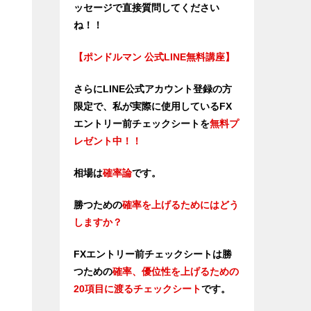
ッセージで直接質問してください
ね！！
【ポンドルマン 公式LINE無料講座】
さらにLINE公式アカウント登録の方
限定で、私が実際に使用しているFX
エントリー前チェックシートを
無料プ
レゼント中！！
相場は
確率論
です。
勝つための
確率を上げるためにはどう
しますか？
FXエントリー前チェックシートは勝
つため
の
確率、優位性を上げるための
20項目に渡るチェックシート
です。