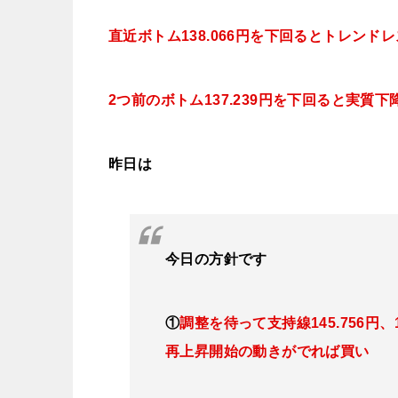
直近ボトム138.066円を下回ると
トレンドレ
2つ前のボトム137.239円を下回ると実質
昨日は
今日
の方針です
①
調整を待って支持線
145.756円、
再上昇開始の動きがでれば買い