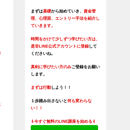
まずは
基礎
から始めていき、
資金管
理、心理面、エントリー手法を紹介し
ていきます。
時間をかけて少しずつ学びたい方は、
是非LINE公式アカウントに登録
して
き
くださいね。
真剣に学びたい方のみ
ご登録をお願い
します。
まずは行動
しよう！！
１歩踏み出さないと
何も変わらな
抵
い！！
⇓今すぐ無料のLINE講座を始める⇓