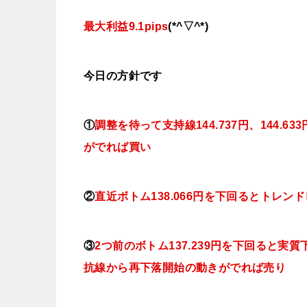
最大利益9.1pips
(*^▽^*)
今日
の方針です
①
調整を待って支持線
144.737円、144.63
がでれば買い
②
直近ボトム138.066円を下回るとトレ
③
2つ前のボトム137.239円を下回ると
抗線から再下落開始の動きがでれば売り