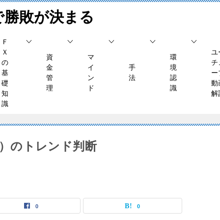
で勝敗が決まる
Ｆ
Ｘ
ユ
資
マ
環
の
チ
金
イ
手
境
基
ー
管
ン
法
認
礎
動
理
ド
識
知
解
識
（木）のトレンド判断
0
0