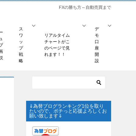
FXの勝ち方～自動売買まで
ス
デ
ー
ワ
リアルタイム
モ
ュ
ッ
チャートがこ
口
ブ
プ
のページで見
座
画
戦
れます！！
開
説
略
設
⇓為替ブログランキング1位を取り
たいので、ポチっと応援よろしくお
願い致します⇓