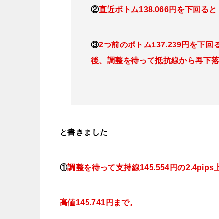
②
直近ボトム138.066円を下回
③
2つ前のボトム137.239円を
後、調整を待って抵抗線から再下
と書きました
①
調整を待って支持線
145
.554円の2.4pips
高値145.741円まで。