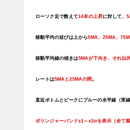
ローソク足で数えて
14本の上昇
に対して、
移動平均の並びは上から
5MA、25MA、75
移動平均線の傾きは
5MAが下向き、それ以
レートは
5MAと25MAの間
。
直近ボトムとピークにブルーの水平線（実
ボリンジャーバンド±1～±3σを表示（全て