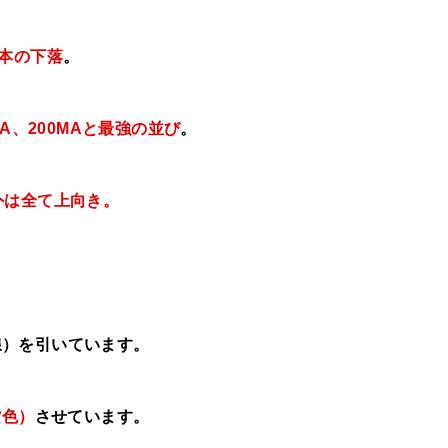
5本の下落
。
MA、200MAと最強の並び
。
外は全て上向き。
線）を引いています。
紫色）
させています。