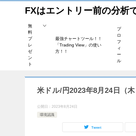
FXはエントリー前の分析
無
プ
料
ロ
プ
最強チャートツール！！
フ
レ
「Trading View」の使い
ィ
ゼ
方！！
ー
ン
ル
ト
米ドル/円2023年8月24日
公開日：
2023年8月24日
環境認識
Tweet