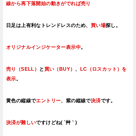
線から再下落開始の動きがでれば売り
日足は上有利なトレンドレスのため、
買い場
探し。
オリジナルインジケーター表示中
。
売り（SELL）
と
買い（BUY）
、
LC（ロスカット）を
表示
。
黄色の縦線で
エントリー
、紫の縦線で
決済
です。
決済が難しい
ですけどね( ´艸｀)