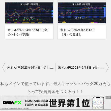
米ドル/円2024年7月5日（金）
米ドル/円2024年5月13日
のトレンド判断
（月）の見通し
投
米ドル/円2023年9月4日（月）の見通し
米ドル/円2023年9月8日（金）のトレンド判断
稿
ナ
私もメインで使っています。最大キャッシュバック20万円も
ビ
らって投資資金をつくろう！！
ゲ
ー