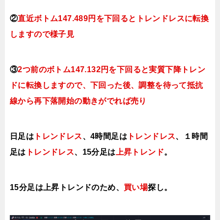
②
直近ボトム147.489円を下回るとトレンドレスに転換
しますので様子見
③
2つ前のボトム147.132円を下回ると実質下降トレン
ドに転換
しますので、下回った後、調整を待って抵抗
線から再下落開始の動きがでれば売り
日足は
トレンドレス
、4時間足は
トレンドレス
、１時間
足は
トレンドレス
、15分足は
上昇トレンド
。
15分足は上昇トレンドのため、
買い場
探し。