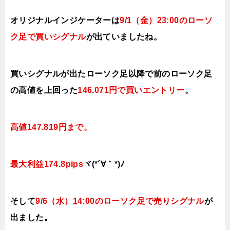
オリジナルインジケーターは
9/1（金）23:00の
ローソ
ク足で買いシ
グナル
が出ていましたね。
買いシグナルが出たローソク足以降で前のローソク足
の高値を上
回った
146.071円で買いエントリー
。
高値147.819円まで。
最大利益174.8pips
ヾ(*´∀｀*)ﾉ
そして
9/6（水）14:00の
ローソク足で売りシ
グナル
が
出ました。