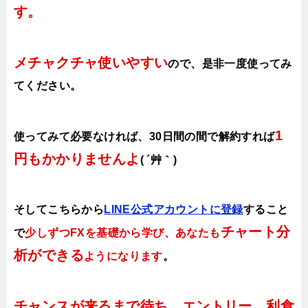
す。
メチャクチャ使いやすい
ので、
是非一度使ってみ
てください。
1
使ってみて必要なければ、30日間の間で解約すれば
円もかかりませんよ
( ´艸｀)
そしてこちらから
LINE公式アカウントに登録
すること
チャート分
で
少しずつFXを基礎から学び、あなたも
析ができる
ようになります
。
チャンスが来るまで待ち、エントリー、利食