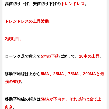
高値切り上げ
、安値切り下げの
トレンドレス
。
トレンドレスの上昇波動
。
2
波動目。
ローソク足で数えて
5本の下落
に対して
、
16本の上昇
。
移動平均線は上から
5MA、25MA、75MA、200MAと最
強の並び
。
移動平均線の傾きは
5MAが下向き、それ以外は全て上
向き
。