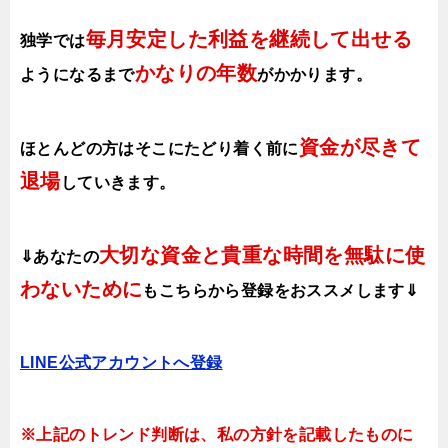
毎月安定した利益を継続して出せる
独学では
かなりの年数
ようになるまで
がかかります
。
資金が尽きて
ほとんどの方はそこにたどり着く前に
退場
していきます。
大切な資金と貴重な時間を無駄に使
⇓あなたの
わないために
も
こちらから登録をおススメします⇓
LINE公式アカウント
へ登録
※上記のトレンド判断は、私の方針を記載したものに