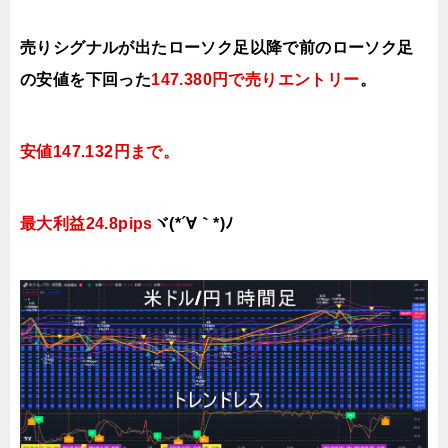
売りシグナルが出たローソク足以降で前のローソク足
の安値を下
回った
147.380円で売り
エントリー
。
安値147.132円まで。
最大利益24.8pips
ヾ(*´∀｀*)ﾉ