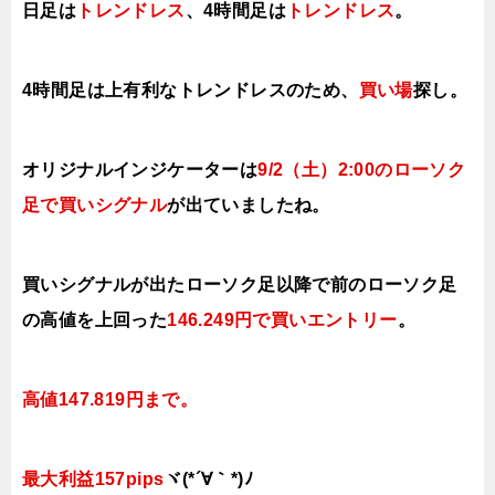
日足は
トレンドレス
、4時間足は
トレンドレス
。
4時間足は上有利なトレンドレスのため、
買い場
探し。
オリジナルインジケーターは
9/2（土）2:00の
ローソク
足で買いシ
グナル
が
出て
い
ま
し
た
ね
。
買いシグナルが出たローソク足以降で前のローソク足
の高値を上
回った
146.249円で買い
エントリー
。
高値147.819円まで。
最大利益157pips
ヾ(*´∀｀*)ﾉ