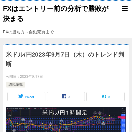
FXはエントリー前の分析で勝敗が
決まる
FXの勝ち方～自動売買まで
米ドル/円2023年9月7日（木）のトレンド判
断
公開日：
2023年9月7日
環境認識
Tweet
0
0