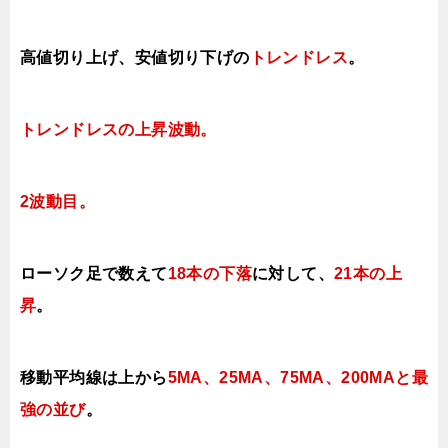
高値切り上げ、安値切り下げ
の
トレンドレス
。
トレンドレスの上昇波動。
2波動目。
ローソク足で数えて
18本の下落
に対して
、
21本の上
昇
。
移動平均線は上から
5MA、25MA、75MA、200MAと最
強の並び
。