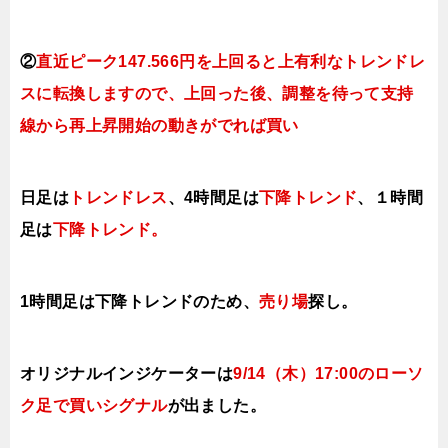
②
直近ピーク147.566円を上回ると上有利なト
レンドレ
スに転換しますので、上回った後、調整を待って支持
線から再上昇開始の動きがでれば買い
日足は
トレンドレス
、4時間足は
下降トレンド
、１時間
足は
下降トレンド。
1時間足は下降トレンドのため、
売り場
探し。
オリジナルインジケーターは
9/14（木）17:00の
ローソ
ク足で買いシ
グナル
が出ました。