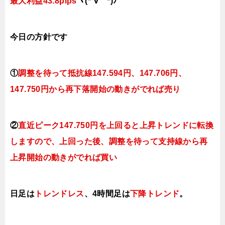
最大利益43.8pips
ヾ(*´∀｀*)ﾉ
今日の方針です
①
調整を待って抵抗線
147.594円、147.706円、
147.750円
から再下落開始の動きがでれば売り
②
直近ピーク147.750円を上回ると
上昇トレンドに転換
しますので、上回った後、調整を待って支持線から再
上昇開始の動きがでれば買い
日足は
トレンドレス
、4時間足は
下降トレンド
。