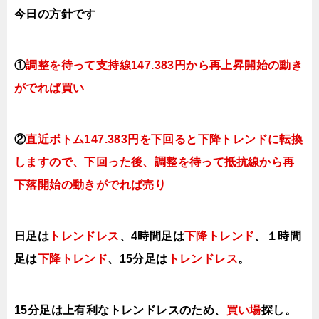
今日の方針です
①
調整を待って支持線
147.383円
から再上昇開始の動き
がでれば買い
②
直近ボトム147.383
円を下回ると下降トレンドに転換
しますので、下回った後、調整を待って抵抗線から再
下落開始の動きがでれば売り
日足は
トレンドレス
、4時間足は
下降トレンド
、１時間
足は
下降トレンド
、15分足は
トレンドレス
。
15分足は上有利なトレンドレスのため、
買い場
探し。