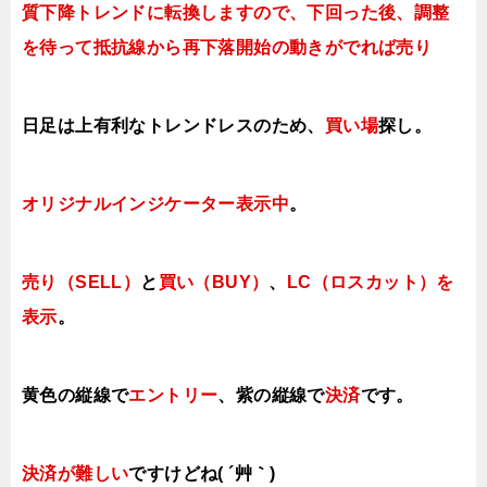
質下降トレンドに転換しますので、下回った後、調整
を待って抵抗線から再下落開始の動きがでれば売り
日足は上有利なトレンドレスのため、
買い場
探し。
オリジナルインジケーター表示中
。
売り（SELL）
と
買い（BUY）
、
LC（ロスカット）を
表示
。
黄色の縦線で
エントリー
、紫の縦線で
決済
です。
決済が難しい
ですけどね( ´艸｀)