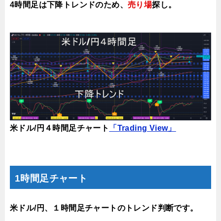
4時間足は下降トレンドのため、
売り場
探し。
米ドル/円４時間足チャート
「Trading View」
1時間足チャート
米ドル/円、１時間足チャートのトレンド判断です。