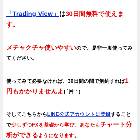
「Trading View」
は
30日間無料で使えま
す。
メチャクチャ使いやすい
ので、
是非一度使ってみ
てください。
1
使ってみて必要なければ、30日間の間で解約すれば
円もかかりませんよ
( ´艸｀)
そしてこちらから
LINE公式アカウントに登録
すること
チャート分
で
少しずつFXを基礎から学び、あなたも
析ができる
ようになります
。