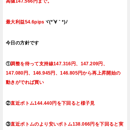
高値147.566円まで。
最大利益54.6pips
ヾ(*´∀｀*)ﾉ
今日
の方針です
①
調整を待って支持線
147.316円、147.209円、
147.080円、146.945円、146.805円
から再上昇開始の
動きがでれば買い
②
直近ボトム144.440円を下回ると様子見
③
直近ボトムのより安いボトム138.066円を下回ると実