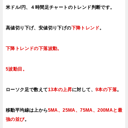
米ドル/円、４時間足チャートのトレンド判断です。
高値切り下げ、安値切り下げ
の
下降トレンド
。
下降トレンドの下落波動。
5波動目。
ローソク足で数えて
13本の上昇
に対して
、
9本の下落
。
移動平均線は上から
5MA、25MA、75MA、200MAと最
強の並び
。