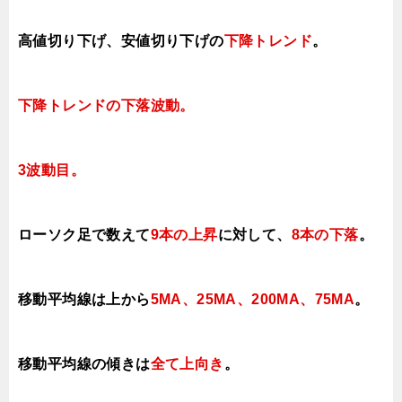
高値切り下げ
、安値切り下げの
下降トレンド
。
下降トレンドの下落波動
。
3
波動目。
ローソク足で数えて
9本の上昇
に対して
、
8本の下落
。
移動平均線は上から
5MA、25MA、200MA、75MA
。
移動平均線の傾きは
全て上向き
。