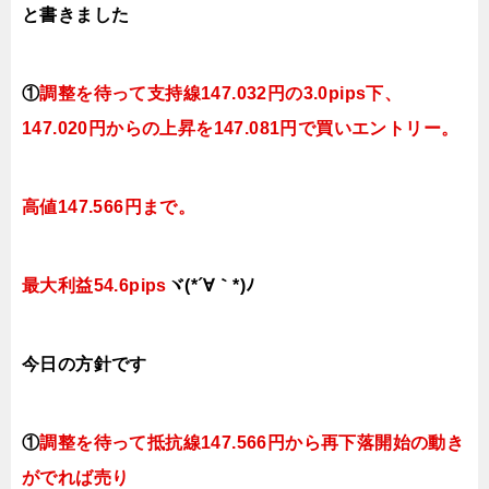
と書きました
①
調整を待って支持線
147.032円の3.0pips下、
147.020円
からの上昇を147.081円で買いエントリー。
高値147.566円まで。
最大利益54.6pips
ヾ(*´∀｀*)ﾉ
今日の方針です
①
調整を待って抵抗線
147.566円
から再下落開始の動き
がでれば売り