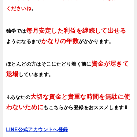
くださいね
。
毎月安定した利益を継続して出せる
独学では
かなりの年数
ようになるまで
がかかります
。
資金が尽きて
ほとんどの方はそこにたどり着く前に
退場
していきます。
大切な資金と貴重な時間を無駄に使
⇓あなたの
わないために
も
こちらから登録をおススメします⇓
LINE公式アカウント
へ登録