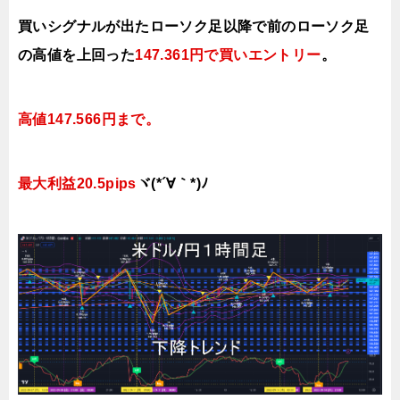
買いシグナルが出たローソク足以降で前のローソク足
の高値を上
回った
147.361円で買い
エントリー
。
高値147.566円まで。
最大利益20.5pips
ヾ(*´∀｀*)ﾉ