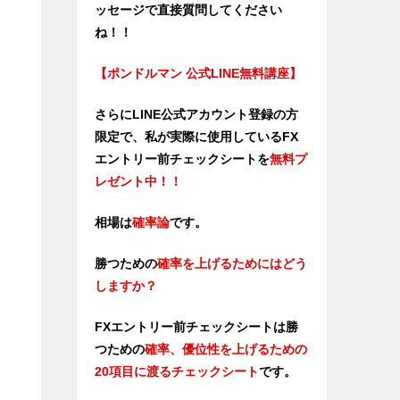
ッセージで直接質問してください
ね！！
【ポンドルマン 公式LINE無料講座】
さらにLINE公式アカウント登録の方
限定で、私が実際に使用しているFX
エントリー前チェックシートを
無料プ
レゼント中！！
相場は
確率論
です。
勝つための
確率を上げるためにはどう
しますか？
FXエントリー前チェックシートは勝
つため
の
確率、優位性を上げるための
20項目に渡るチェックシート
です。