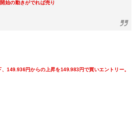
落開始の動きがでれば売り
、149.936円
か
らの上昇を149.983円で買いエントリー。