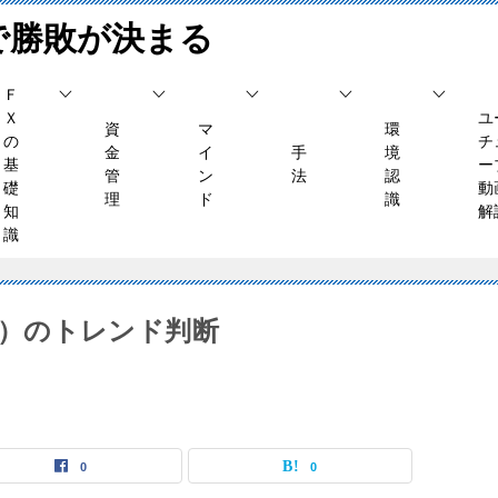
で勝敗が決まる
Ｆ
Ｘ
ユ
資
マ
環
の
チ
金
イ
手
境
基
ー
管
ン
法
認
礎
動
理
ド
識
知
解
識
（水）のトレンド判断
0
0