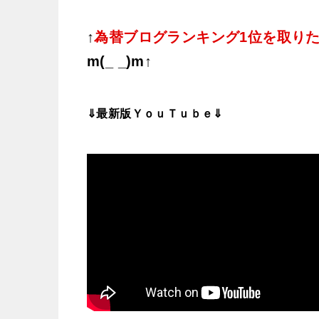
↑
為替ブログランキング1位を取り
m(_ _)m↑
⇓最新版ＹｏｕＴｕｂｅ⇓