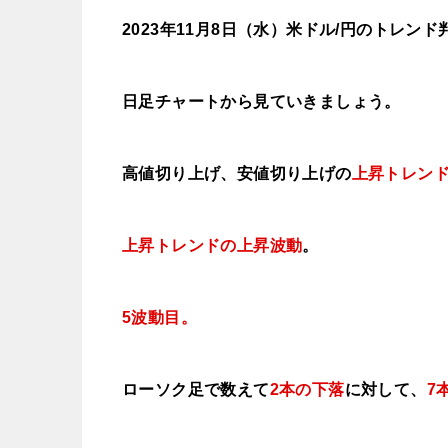
2023年11月8
日（水
）
米ドル/円のトレンド
日足チャートから見ていきましょう。
高値切り上げ、安値切り上げの
上昇トレン
上昇トレンドの上昇波動
。
5波動目。
ローソク足で数えて
2本の下落
に対して、
7