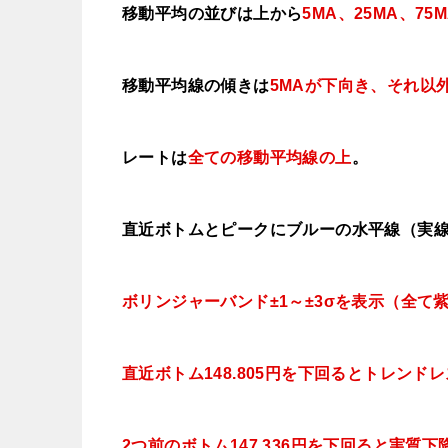
移動平均の並びは上から
5MA、25MA、75
移動平均線の傾きは
5MAが下向き、それ以
レートは
全ての移動平均線の上
。
直近ボトムとピークにブルーの水平線（実
ボリンジャーバンド±1～±3σを表示（全て
直近ボトム148.805円を下回るとトレンド
2つ前のボトム147.336円を下回ると実質