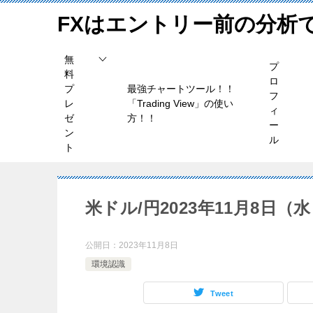
FXはエントリー前の分析
無
プ
料
ロ
プ
最強チャートツール！！
フ
レ
「Trading View」の使い
ィ
ゼ
方！！
ー
ン
ル
ト
米ドル/円2023年11月8日
公開日：
2023年11月8日
環境認識
Tweet