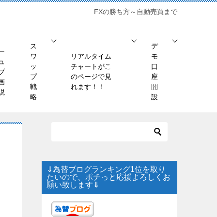
FXの勝ち方～自動売買まで
ス
デ
ー
ワ
リアルタイム
モ
ュ
ッ
チャートがこ
口
ブ
プ
のページで見
座
画
戦
れます！！
開
説
略
設
⇓為替ブログランキング1位を取り
たいので、ポチっと応援よろしくお
願い致します⇓