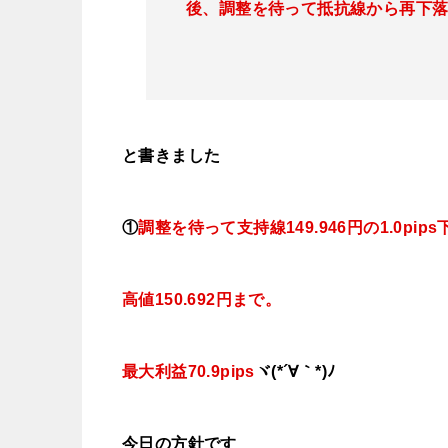
後、調整を待って抵抗線から再下
と書きました
①
調整を待って支持線149.946円の1.0pips下
高値150.692円まで。
最大利益70.9pips
ヾ(*´∀｀*)ﾉ
今日の
方針です