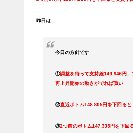
昨日
は
今日の
方針です
①
調整を待って支持線
149.946円、
再上昇開始の動きがでれば買い
②
直近ボトム148.805円を下回る
③
2つ前のボトム147.336円を下