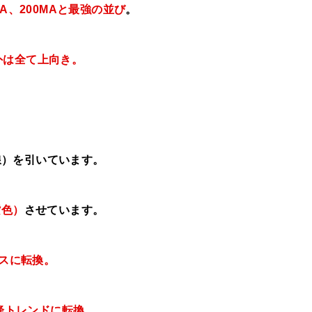
MA、200MAと最強の並び
。
外は全て上向き。
線）を引いています。
紫色）
させています。
レスに転換。
下降トレンドに転換。