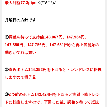
最大利益77.3pips
ヾ(*´∀｀*)ﾉ
月曜日の
方針です
①
調整を待って支持線
148.067円、147.964円、
147.856円、147.756円、147.651円
から再上昇開始の
動きがでれば買い
②
直近ボトム144.352円を下回るとトレンドレスに転換
しますので様子見
③
2つ前のボトム143.424円を下回ると実質下降トレン
ドに転換
しますので、下回った後、調整を待って抵抗