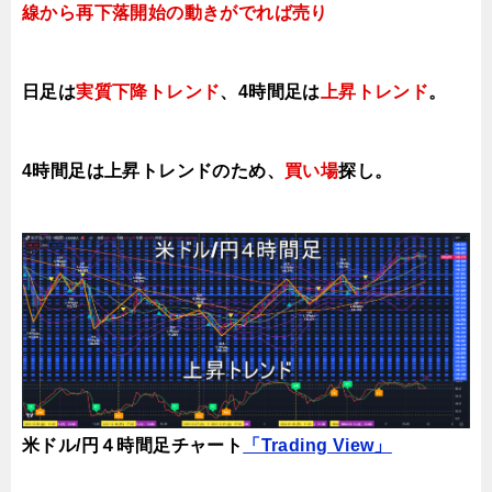
線から再下落開始の動きがでれば売り
日足は
実質下降トレンド
、4時間足は
上昇トレンド
。
4時間足は上昇トレンドのため、
買い場
探し。
米ドル/円４時間足チャート
「Trading View」