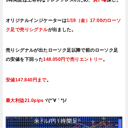
オリジナルインジケーターは
1/19（金）17:00
の
ローソ
ク足で
売り
シ
グナル
が出ました。
売りシグナルが出たローソク足以降で前のローソク足
の安値を下
回った
148.050円で売り
エントリー
。
安値147.840円まで
。
最大利益21.0pips
ヾ(*´∀｀*)ﾉ