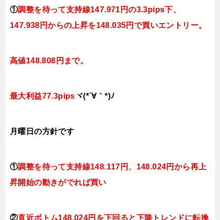
①
調整を待って支持線
147.971円の3.3pips下、
147.938円
からの上昇を148.035円で買いエントリー。
高値148.808円まで。
最大利益77.3pips
ヾ(*´∀｀*)ﾉ
月曜日の
方針です
①
調整を待って支持線
148.117円、148.024円
から再上
昇開始の動きがでれば買い
②
直近ボトム148.024円を下回ると
下降トレンドに転換