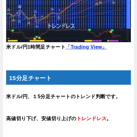
米ドル/円1時間足チャート
「Trading View」
15分足チャート
米ドル/円、１5分足チャートのトレンド判断です。
高値切り下げ、安値
切り上げ
の
トレンドレス
。