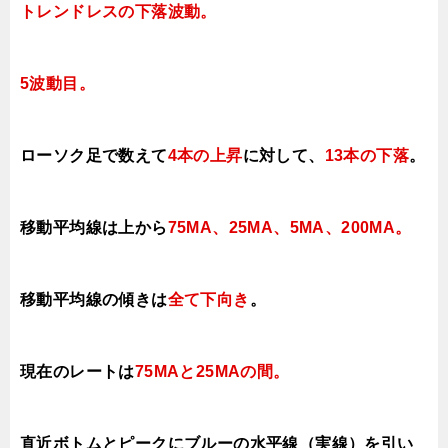
トレンドレスの下落波動
。
5
波動目。
ローソク足で数えて
4本の上昇
に対して
、
13本の下落
。
移動平均線は上から
75MA、25MA、5MA、200MA。
移動平均線の傾きは
全て下向き
。
現在のレートは
75MAと25MAの間
。
直近ボトムとピークにブルーの水平線（実線）を引い