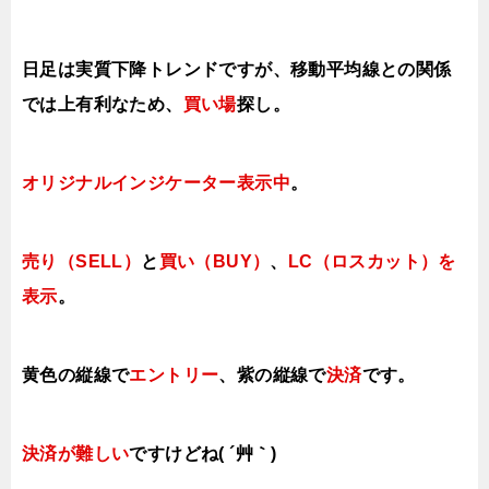
日足は実質下降トレンドですが、移動平均線との関係
では上有利なため、
買い場
探し。
オリジナルインジケーター表示中
。
売り（SELL）
と
買い（BUY）
、
LC（ロスカット）を
表示
。
黄色の縦線で
エントリー
、紫の縦線で
決済
です。
決済が難しい
ですけどね( ´艸｀)