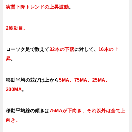
実質下降トレンドの上昇波動
。
2波動目。
ローソク足で数えて
32本の下落
に対して、
16本の上
昇
。
移動平均の並びは上から
5MA、75MA、25MA、
200MA
。
移動平均線の傾きは
75MAが下向き、それ以外は全て上
向き。