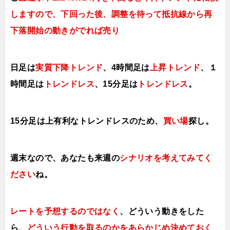
し
ますので
、下回った後、調整を待って抵抗線から再
下落開始の動きがでれば売り
日足は
実質下降トレンド
、4時間足は
上昇トレンド
、１
時間足は
トレンドレス
、15分足は
トレンドレス
。
15分足は上有利なトレンドレスのため、
買い場
探し。
週末なので、あなたも来週の
シナリオを考えてみてく
ださい
ね。
レートを予想するのではなく
、どういう動きをした
ら、
どういう行動を取る
のかをあらかじめ決めておく