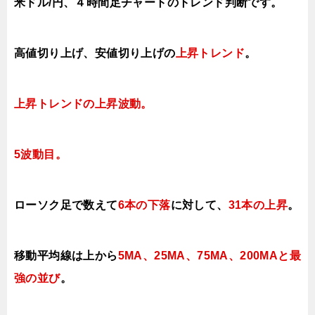
米ドル/円、４時間足チャートのトレンド判断です。
高値切り上げ、安値切り上げ
の
上昇トレンド
。
上昇トレンドの上昇波動。
5波動目。
ローソク足で数えて
6本の下落
に対して
、
31本の上昇
。
移動平均線は上から
5MA、25MA、75MA、200MAと最
強の並び
。