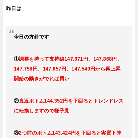
昨日は
今日の
方針です
①
調整を待って支持線
147.971円、147.868円、
147.758円、147.657円、147.540円
から再上昇
開始の動きがでれば買い
②
直近ボトム144.352円を下回るとトレンドレス
に転換
しますので様子見
③
2つ前のボトム143.424円を下回ると実質下降