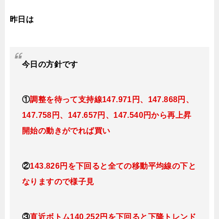
昨日は
今日の
方針です
①
調整を待って支持線
147.971円、147.868円、
147.758円、147.657円、147.540円
から再上昇
開始の動きがでれば買い
②
143.826円を下回ると全ての移動平均線の下と
なりますので様子見
③
直近ボトム140.252円を下回ると下降トレンド