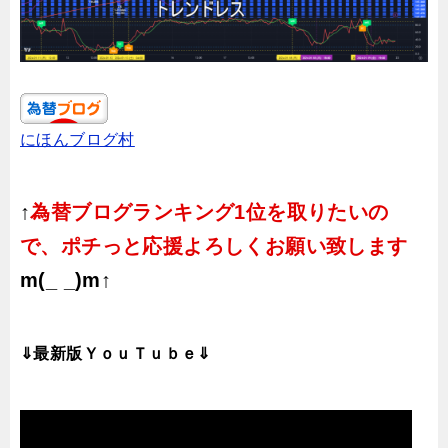
にほんブログ村
↑
為替ブログランキング1位を取りたいの
で、ポチっと応援よろしくお願い致します
m(_ _)m↑
⇓最新版ＹｏｕＴｕｂｅ⇓