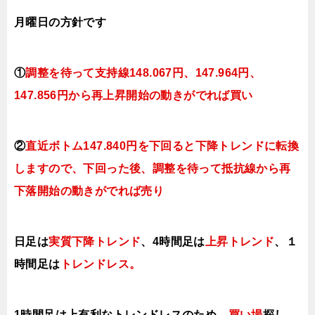
月曜日の
方針です
①
調整を待って支持線
148.067円、147.964円、
147.856円
から再上昇開始の動きがでれば買い
②
直近ボトム147.840円を下回ると
下降トレンドに転換
し
ますので
、下回った後、調整を待って抵抗線から再
下落開始の動きがでれば売り
日足は
実質下降トレンド
、4時間足は
上昇トレンド
、１
時間足は
トレンドレス。
1時間足は上有利なトレンドレスのため、
買い場
探し。