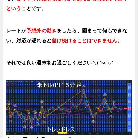
という
ことです。
レートが
予想外の動き
をしたら、固まって何もできな
い、対応が遅れると
儲け続けることはできません
。
それでは良い週末をお過ごしください＼( ‘ω’)／