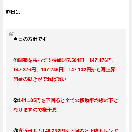
昨日は
今日の
方針です
①
調整を待って支持線
147.584円、147.476円、
147.376円、147.246円、147.132円
から再上昇
開始の動きがでれば買い
②
144.185円を下回ると全ての移動平均線の下と
なりますので様子見
③
直近ボトム140.252円を下回ると下降トレンド