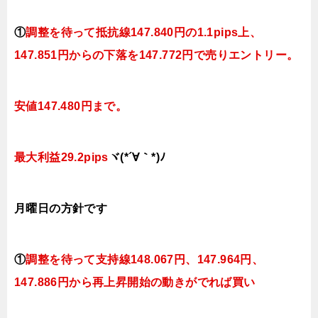
①
調整を待って抵抗線147.840円
の1.1pips上、
147.851円
からの下落
を147.772円で売りエントリー。
安値147.480円まで。
最大利益29.2pips
ヾ(*´∀｀*)ﾉ
月曜日の
方針です
①
調整を待って支持線
148.067円、147.964円、
147.886円
から再上昇開始の動きがでれば買い