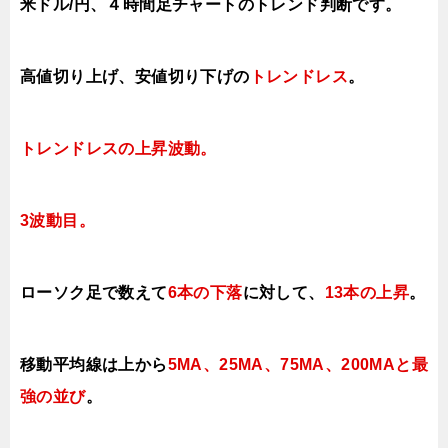
米ドル/円、４時間足チャートのトレンド判断です。
高値切り上げ、安値切り下げ
の
トレンドレス
。
トレンドレスの上昇波動。
3波動目。
ローソク足で数えて
6本の下落
に対して
、
13本の上昇
。
移動平均線は上から
5MA、25MA、75MA、200MAと最
強の並び
。