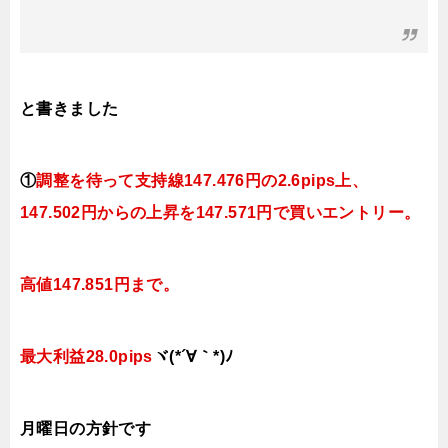
と書きました
①
調整を待って支持線
147.476円の2.6pips上、
147.502円
からの
上昇を147.571円で買いエントリー。
高値147.851円まで。
最大利益28.0pips
ヾ(*´∀｀*)ﾉ
月曜日の
方針です