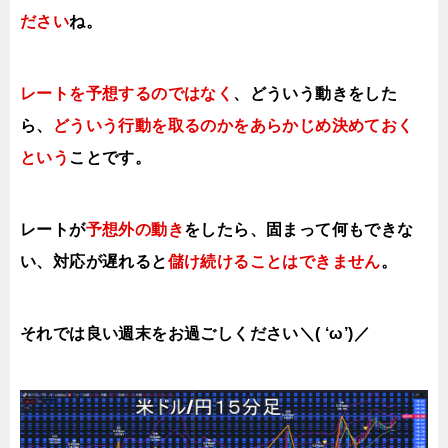
ださい
ね。
レートを予想するのではなく
、どういう動きをした
ら、
どういう行動を取る
のかをあらかじめ決めておく
という
ことです。
レートが
予想外の動き
をしたら、固まって何もできな
い、対応が遅れると
儲け続けることはできません
。
それでは良い週末をお過ごしください＼( ‘ω’)／