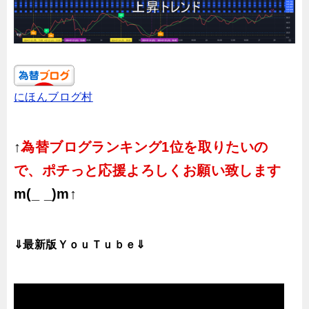
にほんブログ村
↑
為替ブログランキング1位を取りたいの
で、ポチっと応援よろしくお願い致します
m(_ _)m↑
⇓最新版ＹｏｕＴｕｂｅ⇓