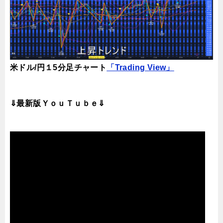
米ドル/円１5分足チャート
「Trading View」
⇓最新版ＹｏｕＴｕｂｅ⇓