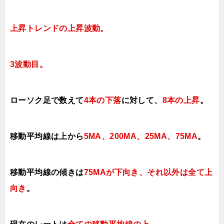
上昇トレンドの上昇波動
。
3
波動目。
ローソク足で数えて
4本の下落
に対して
、
8本の上昇
。
移動平均線は上から
5MA、200MA、25MA、75MA
。
移動平均線の傾きは
75MAが下向き、それ以外は全て上
向き
。