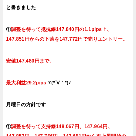
と書きました
①
調整を待って抵抗線147.840円
の1.1pips上、
147.851円
からの下落
を147.772円で売りエントリー。
安値147.480円まで。
最大利益29.2pips
ヾ(*´∀｀*)ﾉ
月曜日の
方針です
①
調整を待って支持線
148.067円、147.964円、