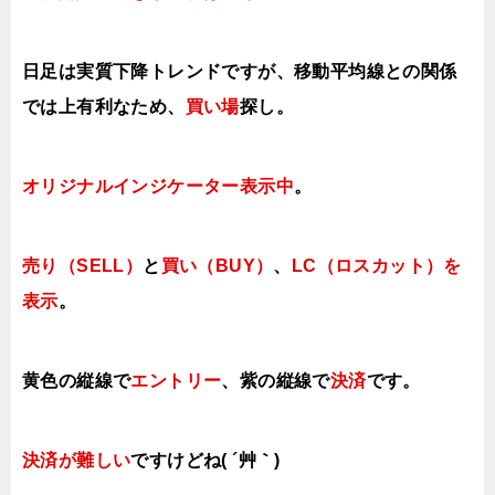
日足は実質下降トレンドですが、移動平均線との関係
では上有利なため、
買い場
探し。
オリジナルインジケーター表示中
。
売り（SELL）
と
買い（BUY）
、
LC（ロスカット）を
表示
。
黄色の縦線で
エントリー
、紫の縦線で
決済
です。
決済が難しい
ですけどね( ´艸｀)