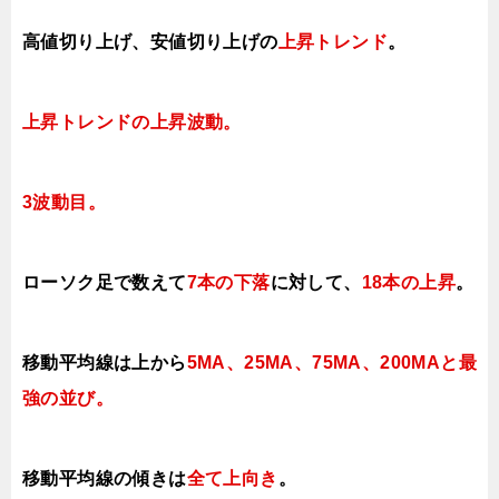
高値切り上げ、安値
切り上げ
の
上昇トレンド
。
上昇トレンドの上昇波動
。
3
波動目。
ローソク足で数えて
7本の下落
に対して
、
18本の上昇
。
移動平均線は上から
5MA、25MA、75MA、200MAと最
強の並び。
移動平均線の傾きは
全て上向き
。