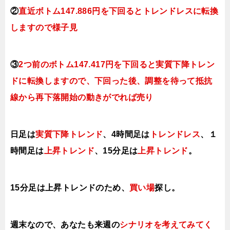
②
直近ボトム147.886円を下回るとトレンドレスに転換
し
ますので様子見
③
2つ前のボトム147.417円を下回ると実質下降トレン
ドに転換
し
ますので
、下回った後、調整を待って抵抗
線から再下落開始の動きがでれば売り
日足は
実質下降トレンド
、4時間足は
トレンドレス
、１
時間足は
上昇トレンド
、15分足は
上昇トレンド
。
15分足は上昇トレンドのため、
買い場
探し。
週末なので、あなたも来週の
シナリオを考えてみてく