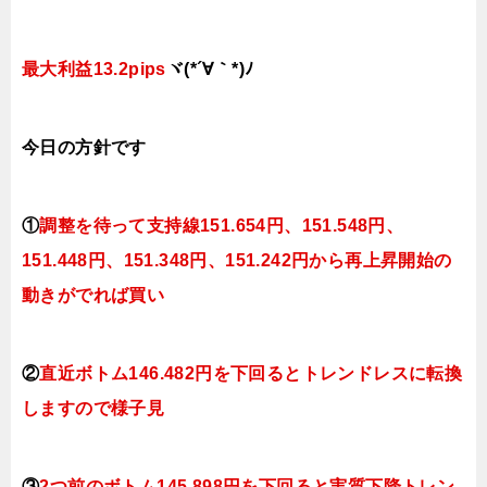
最大利益13.2pips
ヾ(*´∀｀*)ﾉ
今日
の
方針です
①
調整を待って支持線151
.654円、151.548円、
151.448円、151.348円、151.242円
から再上昇開始の
動きがでれば買い
②
直近ボトム146.482円を下回るとトレンドレスに転換
します
ので様子見
③
2つ前のボトム145.898円を下回ると実質下降トレン