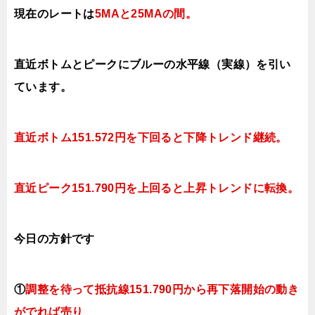
現在のレートは
5MAと25MAの間
。
直近ボトムとピークにブルーの水平線（実線）を引い
ています。
直近ボトム151.572円を下回ると下降トレンド継続。
直近ピーク151.790円を上回ると上昇トレンドに転換。
今日
の
方針です
①
調整を待って抵抗線151.790
円から再下落開始の動き
がでれば売り