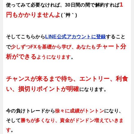
1
使ってみて必要なければ、30日間の間で解約すれば
円もかかりませんよ
( ´艸｀)
そしてこちらから
LINE公式アカウントに登録
すること
チャート分
で
少しずつFXを基礎から学び、あなたも
析ができる
ようになります
。
チャンスが来るまで待ち、エントリー、利食
い、損切りポイントが明確
になります。
今の負けトレードから
徐々に成績がトントン
になり、
そして
勝ちが多くなり、資金がドンドン増えていきま
す
。