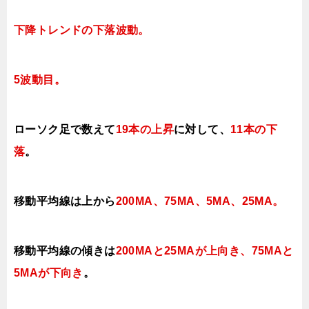
下降トレンド
の下落波動
。
5
波動目。
ローソク足で数えて
19本の上昇
に対して
、
11本の下
落
。
移動平均線は上から
200MA、75MA、5MA、25MA。
移動平均線の傾きは
200MAと25MAが上向き、75MAと
5MAが下向き
。