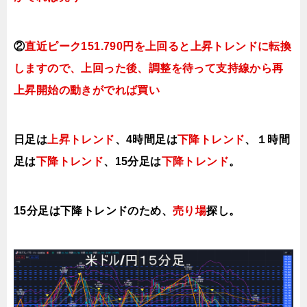
②
直近ピーク151.790円を上回ると上昇トレンドに転換
しますので、上回った後、調整を待って支持線から再
上昇開始の動きがでれば買い
日足は
上昇トレンド
、4時間足は
下降トレンド
、１時間
足は
下降トレンド
、15分足は
下降トレンド
。
15分足は下降トレンドの
ため、
売り場
探し。