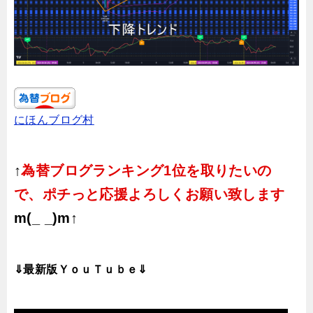
にほんブログ村
↑
為替ブログランキング1位を取りたいの
で、ポチっと応援よろしくお願い致します
m(_ _)m↑
⇓最新版ＹｏｕＴｕｂｅ⇓