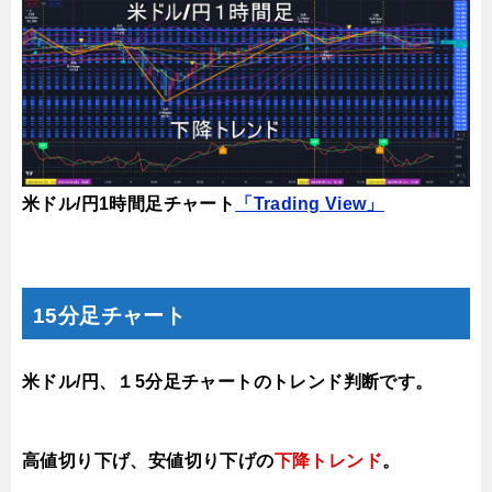
米ドル/円1時間足チャート
「Trading View」
15分足チャート
米ドル/円、１5分足チャートのトレンド判断です。
高値切り下げ、安値
切り下げ
の
下降トレンド
。