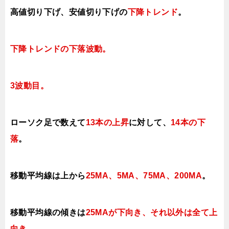
高値切り下げ
、安値切り下げの
下降トレンド
。
下降トレンドの下落波動
。
3波動目。
ローソク足で数えて
13本の上昇
に対して
、
14本の下
落
。
移動平均線は上から
25MA、5MA、75MA、200MA
。
移動平均線の傾きは
25MAが下向き、それ以外は全て上
向き
。