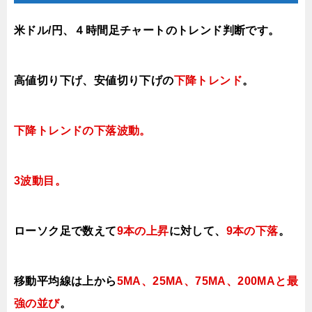
米ドル/円、４時間足チャートのトレンド判断です。
高値切り下げ
、安値切り下げの
下降トレンド
。
下降トレンドの下落波動。
3波動目。
ローソク足で数えて
9本の上昇
に対して
、
9本の下落
。
移動平均線は上から
5MA、25MA、75MA、200MAと最
強の並び
。