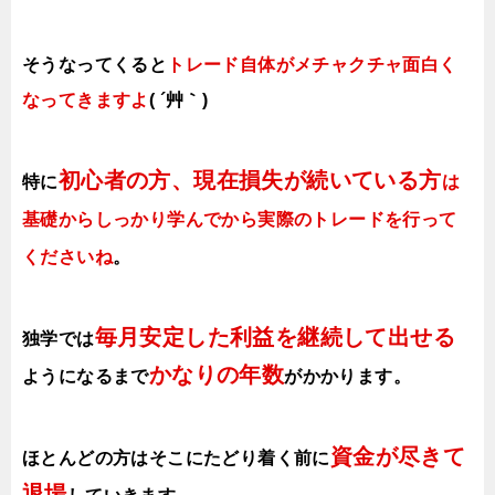
そうなってくると
トレード自体がメチャクチャ面白く
なってきますよ
( ´艸｀)
初心者の方、現在損失が続いている方
特に
は
基礎からしっかり学んでから実際のトレードを行って
くださいね
。
毎月安定した利益を継続して出せる
独学では
かなりの年数
ようになるまで
がかかります
。
資金が尽きて
ほとんどの方はそこにたどり着く前に
退場