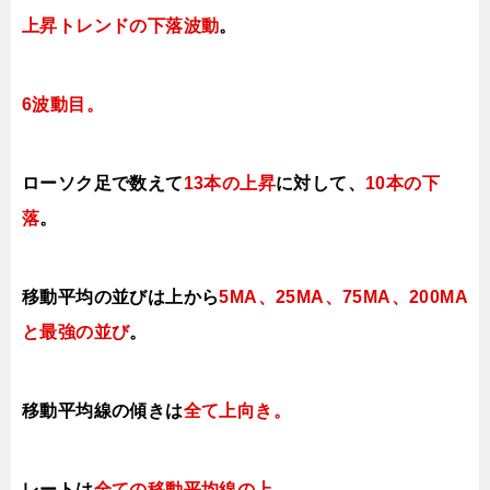
上昇トレンドの下落波動
。
6波動目。
ローソク足で数えて
13本の上昇
に対して、
10本の下
落
。
移動平均の並びは上から
5MA、25MA、75MA、200MA
と最強の並び
。
移動平均線の傾きは
全て上向き。
レートは
全ての移動平均線の上
。