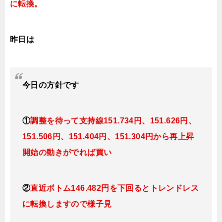
に転換。
昨日は
今日
の
方針です
①
調整を待って支持線151
.734円、151.626円、
151.506円、151.404円、151.304円
から再上昇
開始の動きがでれば買い
②
直近ボトム146.482円を下回るとトレンドレス
に転換します
ので様子見