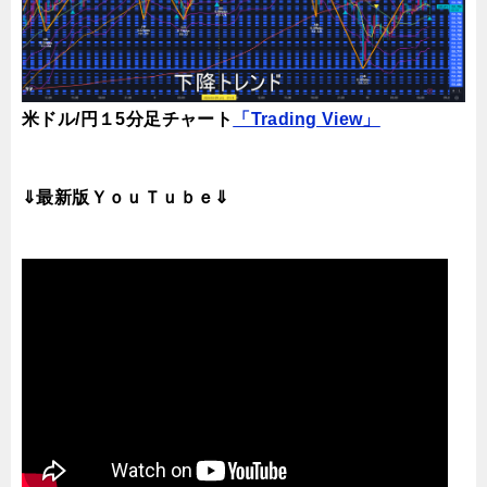
米ドル/円１5分足チャート
「Trading View」
⇓最新版ＹｏｕＴｕｂｅ⇓