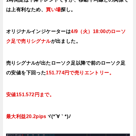
は上有利なため、
買い場
探し。
オリジナルインジケーターは
4/9（火
）18
:00
の
ローソ
ク足で売り
シ
グナル
が出ました。
売りシグナルが出たローソク足以降で前のローソク足
の安値を下
回った
151.774円で売り
エントリー。
安値151.572円まで。
最大利益20.2pips
ヾ(*´∀｀*)ﾉ