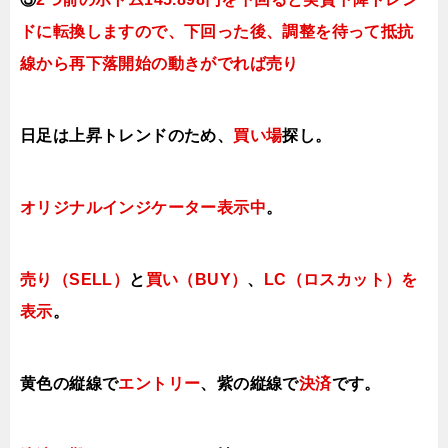
ドに転換します
ので、下回った後、調整を待って抵抗
線から再下落開始の動きがでれば売り
日足は上昇トレンドのため、
買い場
探し。
オリジナルインジケーター表示中
。
売り（SELL）
と
買い（BUY）
、
LC（ロスカット）を
表示
。
黄色の縦線で
エントリー
、紫の縦線で
決済
です。