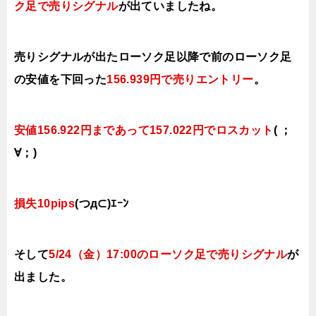
ク足で売り
シ
グナル
が出ていましたね。
売りシグナルが出たローソク足以降で前のローソク足
の安値を下
回った
156.939円で売り
エントリー
。
安値156.922円まであって157.022円でロスカット
( ；
∀；)
損失10pips
(つд⊂)ｴｰﾝ
そして
5/24（金
）17:00
の
ローソク足で売り
シ
グナル
が
出ました。