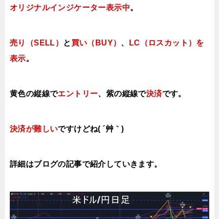
オリジナルインジケーター表示中
。
売り（SELL）
と
買い（BUY）
、
LC（ロスカット）を
表示
。
黄色の縦線で
エントリー
、紫の縦線で
決済
です。
決済が難しい
ですけどね( ´艸｀)
詳細はブログの記事で紹介していきます。