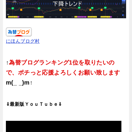
にほんブログ村
↑
為替ブログランキング1位を取りたいの
で、ポチっと応援よろしくお願い致します
m(_ _)m↑
⇓最新版ＹｏｕＴｕｂｅ⇓