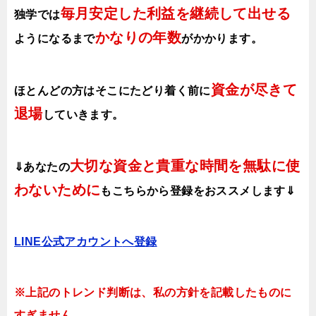
毎月安定した利益を継続して出せる
独学では
かなりの年数
ようになるまで
がかかります
。
資金が尽きて
ほとんどの方はそこにたどり着く前に
退場
していきます。
大切な資金と貴重な時間を無駄に使
⇓あなたの
わないために
も
こちらから登録をおススメします⇓
LINE公式アカウント
へ登録
※上記のトレンド判断は、私の方針を記載したものに
すぎません。