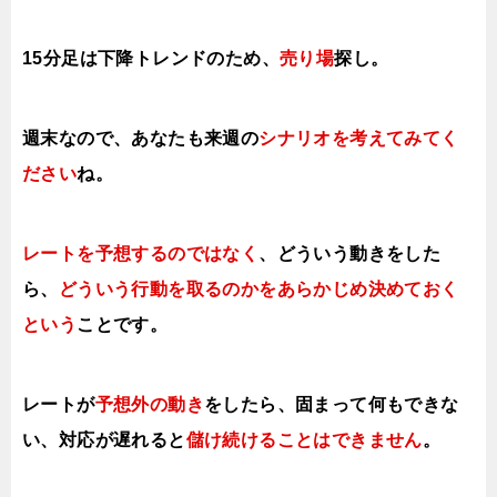
15分足は下降トレンドのため、
売り場
探し。
週末なので、あなたも来週の
シナリオを考えてみてく
ださい
ね。
レートを予想するのではなく
、どういう動きをした
ら、
どういう行動を取る
のかをあらかじめ決めておく
という
ことです。
レートが
予想外の動き
をしたら、固まって何もできな
い、対応が遅れると
儲け続けることはできません
。