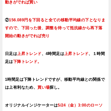
動きがでれば買い
②
156.089円を下回ると全ての移動平均線の下となりま
すので、
下回った後、調整を待って抵抗線から再下落
開始の動きがでれば売り
日足は
上昇トレンド
、4時間足は
上昇トレンド
、１時間
足は
下降トレンド。
1時間足は下降トレンドですが、移動平均線との関係で
は上有利なため、
買い場
探し。
オリジナルインジケーターは
5/24（金
）3:00
の
ローソ