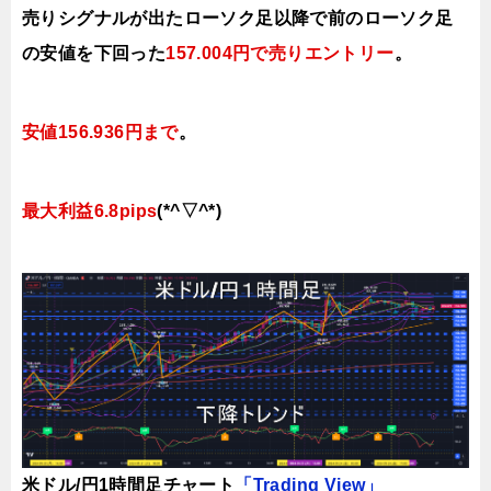
売りシグナルが出たローソク足以降で前のローソク足
の安値を下
回った
157.004円で売り
エントリー
。
安値156.936円まで
。
最大利益6.8pips
(*^▽^*)
米ドル/円1時間足チャート
「Trading View」