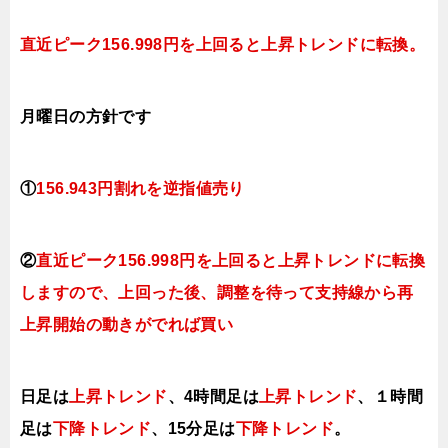
直近ピーク156.998円を上回ると上昇トレンド
に転換。
月曜日
の
方針です
①
156
.943円割れを逆指値売り
②
直近ピーク156.998円を上回ると上昇トレンドに転換
しますので、上回った後、調整を待って支持線から再
上昇開始の動きがでれば買い
日足は
上昇トレンド
、4時間足は
上昇トレンド
、１時間
足は
下降トレンド
、15分足は
下降トレンド
。