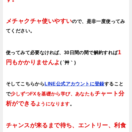
メチャクチャ使いやすい
ので、
是非一度使ってみ
てください。
1
使ってみて必要なければ、30日間の間で解約すれば
円もかかりませんよ
( ´艸｀)
そしてこちらから
LINE公式アカウントに登録
すること
チャート分
で
少しずつFXを基礎から学び、あなたも
析ができる
ようになります
。
チャンスが来るまで待ち、エントリー、利食