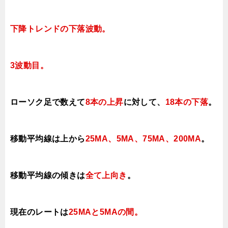
下降トレンドの下落波動
。
3波動目。
ローソク足で数えて
8本の上昇
に対して
、
18本の下落
。
移動平均線は上から
25MA、5MA、75MA、200MA
。
移動平均線の傾きは
全て上向き
。
現在のレートは
25MAと5MAの間
。