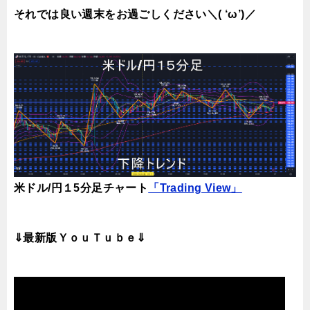
それでは良い週末をお過ごしください＼( ‘ω’)／
米ドル/円１5分足チャート
「Trading View」
⇓最新版ＹｏｕＴｕｂｅ⇓