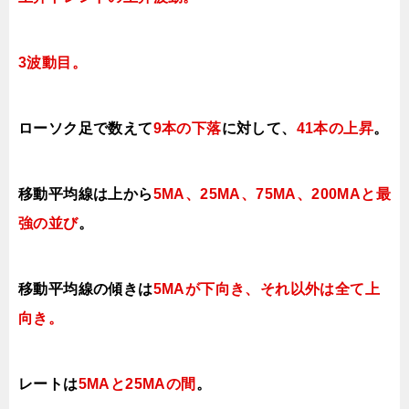
3波動目。
ローソク足で数えて
9本の下落
に対して
、
41本の上昇
。
移動平均線は上から
5MA、25MA、75MA、200MAと最
強の並び
。
移動平均線の傾きは
5MAが下向き、それ以外は全て上
向き
。
レートは
5MAと25MAの間
。