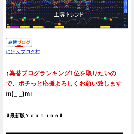
にほんブログ村
↑
為替ブログランキング1位を取りたいの
で、ポチっと応援よろしくお願い致します
m(_ _)m↑
⇓最新版ＹｏｕＴｕｂｅ⇓