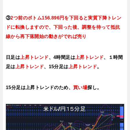
③
2つ前のボトム156.896円を下回ると実質下降トレン
ドに転換しますので、下回った後、調整を待って抵抗
線から再下落開始の動きがでれば売り
日足は
上昇トレンド
、4時間足は
上昇トレンド
、１時間
足は
上昇トレンド
、15分足は
上昇トレンド
。
15分足は上昇トレンドのため、
買い場
探し。