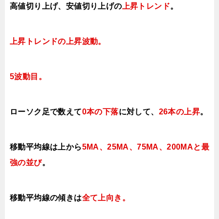
高値切り上げ
、安値切り上げの
上昇トレンド
。
上昇トレンドの上昇波動。
5波動目。
ローソク足で数えて
0本の下落
に対して
、
26本の上昇
。
移動平均線は上から
5MA、25MA、75MA、200MAと最
強の並び
。
移動平均線の傾きは
全て上向き
。