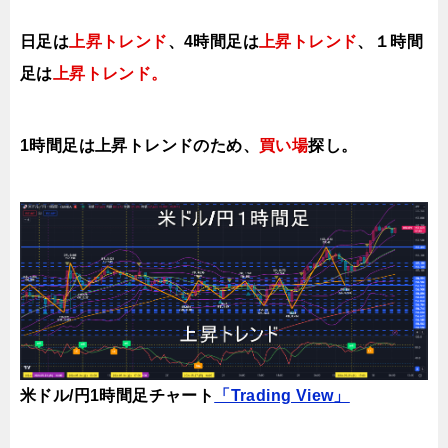
日足は
上昇トレンド
、4時間足は
上昇トレンド
、１時間
足は
上昇トレンド。
1時間足は上昇トレンドのため、
買い場
探し。
米ドル/円1時間足チャート
「Trading View」