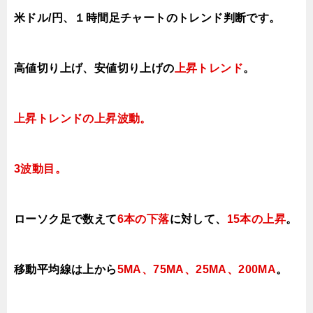
米ドル/円、１時間足チャートのトレンド判断です。
高値切り上げ
、安値切り上げの
上昇トレンド
。
上昇トレンドの上昇波動
。
3波動目。
ローソク足で数えて
6本の下落
に対して
、
15本の上昇
。
移動平均線は上から
5MA、75MA、25MA、200MA
。