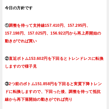
今日
の
方針です
①
調整を待って支持線157
.410円、157.295円
、
157.198円、157.025円、156.922円
から再上昇開始の
動きがでれば買い
②
直近ボトム153.602円を下回るとトレンドレスに転換
します
ので様子見
③
2つ前のボトム151.858円を下回ると実質下降トレン
ドに転換
します
ので、下回った後、調整を待って抵抗
線から再下落開始の動きがでれば売り