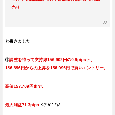
売り
と書きました
①
調整を待って支持線
156.902円の0.6pips下、
156.896円
からの上昇を156.996円で買いエントリー。
高値157.709円まで。
最大利益71.3pips
ヾ(*´∀｀*)ﾉ