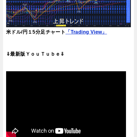
米ドル/円１5分足チャート
「Trading View」
⇓最新版ＹｏｕＴｕｂｅ⇓