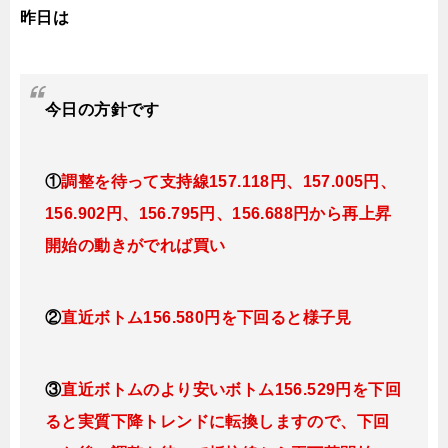
昨日は
今日
の
方針です
①
調整を待って支持線157
.118円、157.005円
、
156.902円、156.795円、156.688円
から再上昇
開始の動きがでれば買い
②
直近ボトム156.580円を下回ると様子見
③
直近ボトムのより安いボトム156.529円を下回
ると実質下降トレンドに転換しますので、下回