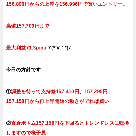
156.896円
からの上昇を156.996円で買いエントリー。
高値157.709円まで。
最大利益71.3pips
ヾ(*´∀｀*)ﾉ
今日
の
方針です
①
調整を待って支持線157
.410円、157.295円
、
157.158円
から再上昇開始の動きがでれば買い
②
直近ボトム157.158円を下回るとトレンドレスに転換
しますので様子見