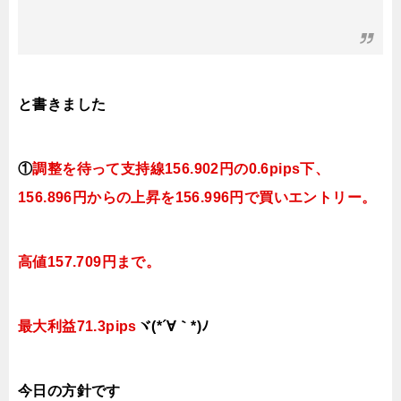
と書きました
①
調整を待って支持線
156.902円の0.6pips下、
156.896円
からの上昇を156.996円で買いエントリー。
高値157.709円まで。
最大利益71.3pips
ヾ(*´∀｀*)ﾉ
今日
の
方針です